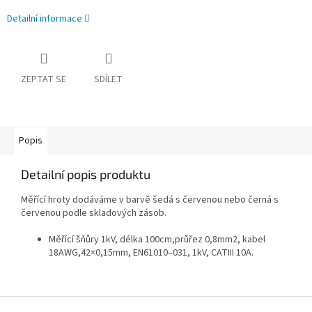
Detailní informace
ZEPTAT SE
SDÍLET
Popis
Detailní popis produktu
Měřící hroty dodáváme v barvě šedá s červenou nebo černá s
červenou podle skladových zásob.
Měřící šňůry 1kV, délka 100cm,průřez 0,8mm2, kabel
18AWG,42×0,15mm, EN61010–031, 1kV, CATIII 10A.
Z