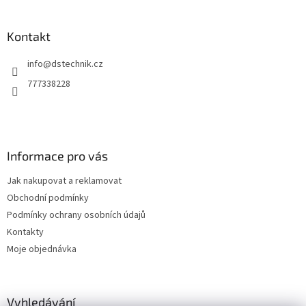
á
p
a
Kontakt
t
info
@
dstechnik.cz
í
777338228
Informace pro vás
Jak nakupovat a reklamovat
Obchodní podmínky
Podmínky ochrany osobních údajů
Kontakty
Moje objednávka
Vyhledávání