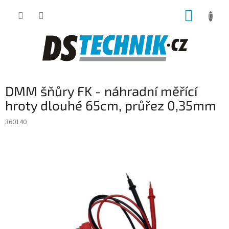
Přejít
NÁKUP
na
obsah
KOŠÍK
DMM šňůry FK - náhradní měřící
hroty dlouhé 65cm, průřez 0,35mm
360140