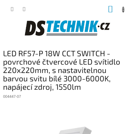
Přejít
NÁKUP
na
obsah
KOŠÍK
LED RF57-P 18W CCT SWITCH -
povrchové čtvercové LED svítidlo
220x220mm, s nastavitelnou
barvou svitu bílé 3000-6000K,
napájecí zdroj, 1550lm
004447-07