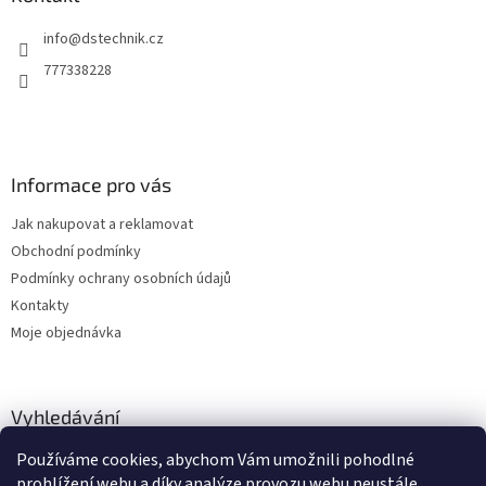
t
info
@
dstechnik.cz
í
777338228
Informace pro vás
Jak nakupovat a reklamovat
Obchodní podmínky
Podmínky ochrany osobních údajů
Kontakty
Moje objednávka
Vyhledávání
Používáme cookies, abychom Vám umožnili pohodlné
HLEDAT
prohlížení webu a díky analýze provozu webu neustále