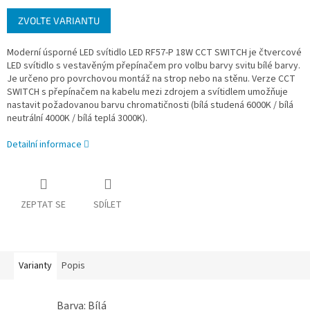
Měrná
ZVOLTE VARIANTU
cena:
Moderní úsporné LED svítidlo LED RF57-P 18W CCT SWITCH je čtvercové
LED svítidlo s vestavěným přepínačem pro volbu barvy svitu bílé barvy.
Je určeno pro povrchovou montáž na strop nebo na stěnu. Verze CCT
SWITCH s přepínačem na kabelu mezi zdrojem a svítidlem umožňuje
nastavit požadovanou barvu chromatičnosti (bílá studená 6000K / bílá
neutrální 4000K / bílá teplá 3000K).
Detailní informace
ZEPTAT SE
SDÍLET
Varianty
Popis
Barva: Bílá