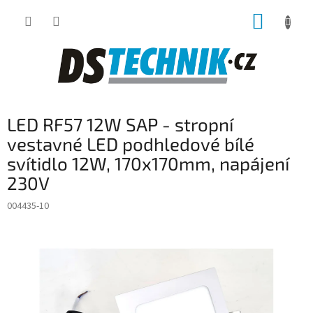
Přejít
NÁKUP
na
obsah
KOŠÍK
LED RF57 12W SAP - stropní
vestavné LED podhledové bílé
svítidlo 12W, 170x170mm, napájení
230V
004435-10