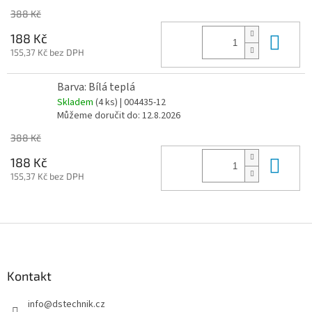
388 Kč
Do 
188 Kč
155,37 Kč bez DPH
Barva: Bílá teplá
Skladem
(4 ks)
| 004435-12
Můžeme doručit do:
12.8.2026
388 Kč
Do 
188 Kč
155,37 Kč bez DPH
Z
á
p
a
Kontakt
t
info
@
dstechnik.cz
í