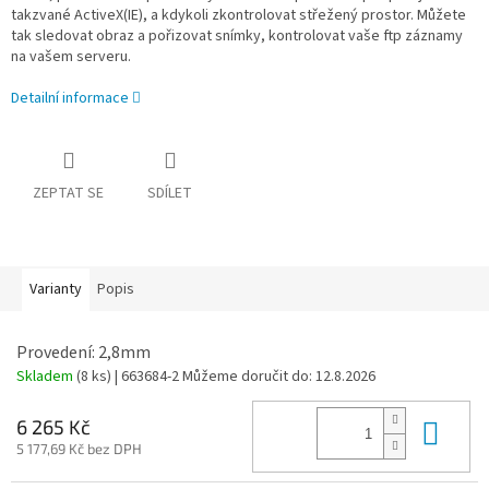
takzvané ActiveX(IE), a kdykoli zkontrolovat střežený prostor. Můžete
tak sledovat obraz a pořizovat snímky, kontrolovat vaše ftp záznamy
na vašem serveru.
Detailní informace
ZEPTAT SE
SDÍLET
Varianty
Popis
Provedení: 2,8mm
Skladem
(8 ks)
| 663684-2
Můžeme doručit do:
12.8.2026
Do 
6 265 Kč
5 177,69 Kč bez DPH