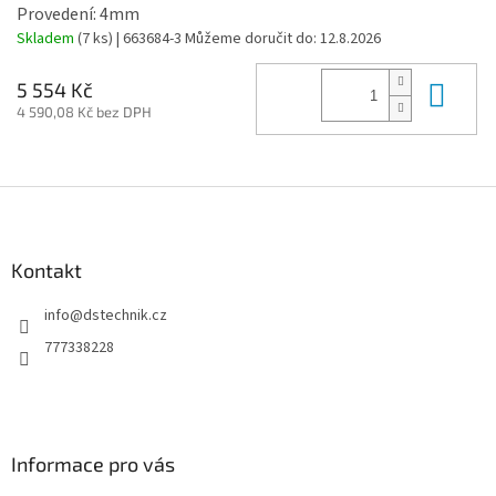
Provedení: 4mm
Skladem
(7 ks)
| 663684-3
Můžeme doručit do:
12.8.2026
Do 
5 554 Kč
4 590,08 Kč bez DPH
Z
á
p
a
Kontakt
t
info
@
dstechnik.cz
í
777338228
Informace pro vás