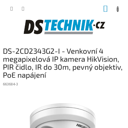
Přejít
NÁKUP
na
obsah
KOŠÍK
DS-2CD2343G2-I - Venkovní 4
megapixelová IP kamera HikVision,
PIR čidlo, IR do 30m, pevný objektiv,
PoE napájení
663684-3