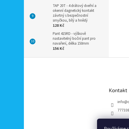
TAP 20T - 4 drátový dveřní a
okenní dagnetický kontakt
závrtný s bezpečnostní
smyčkou, bílý a hnědý
128 Kč
Pant 415RD - výškově
nastavitelný boční pant pro
navaření, délka 150mm
156 Kč
Z
á
p
a
t
Kontakt
í
info
@
77733
Používáme c