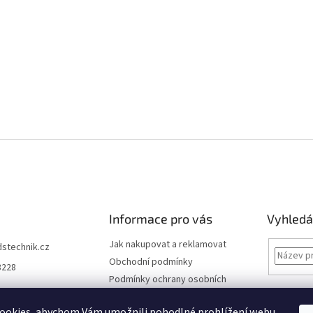
Informace pro vás
Vyhledá
Jak nakupovat a reklamovat
dstechnik.cz
Obchodní podmínky
8228
Podmínky ochrany osobních
údajů
Kontakty
ookies, abychom Vám umožnili pohodlné prohlížení webu