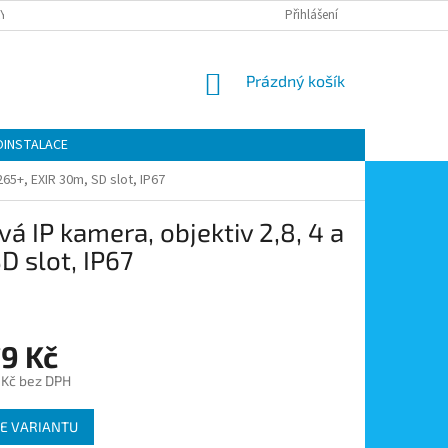
Y OCHRANY OSOBNÍCH ÚDAJŮ
KONTAKTY
Přihlášení
MOJE OBJEDNÁVKA
NÁKUPNÍ
Prázdný košík
KOŠÍK
OINSTALACE
65+, EXIR 30m, SD slot, IP67
 IP kamera, objektiv 2,8, 4 a
 slot, IP67
79 Kč
 Kč bez DPH
E VARIANTU