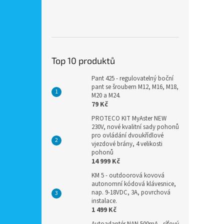
Top 10 produktů
Pant 425 - regulovatelný boční
pant se šroubem M12, M16, M18,
M20 a M24.
79 Kč
PROTECO KIT MyAster NEW
230V, nové kvalitní sady pohonů
pro ovládání dvoukřídlové
vjezdové brány, 4 velikosti
pohonů
14 999 Kč
KM 5 - outdoorová kovová
autonomní kódová klávesnice,
nap. 9-18VDC, 3A, povrchová
instalace.
1 499 Kč