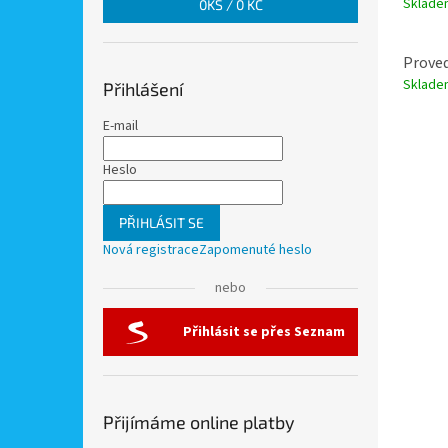
Sklad
0
KS /
0 KČ
Prove
Sklad
Přihlášení
E-mail
Heslo
PŘIHLÁSIT SE
Nová registrace
Zapomenuté heslo
nebo
Přihlásit se přes Seznam
Přijímáme online platby