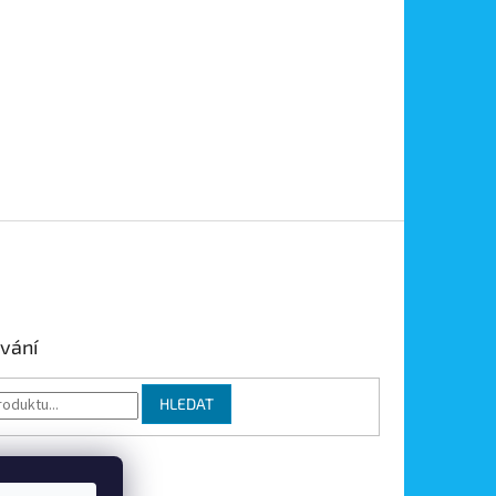
vání
HLEDAT