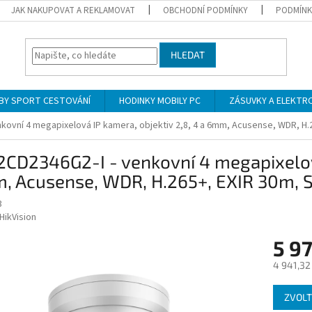
JAK NAKUPOVAT A REKLAMOVAT
OBCHODNÍ PODMÍNKY
PODMÍNK
HLEDAT
BY SPORT CESTOVÁNÍ
HODINKY MOBILY PC
ZÁSUVKY A ELEKTR
kovní 4 megapixelová IP kamera, objektiv 2,8, 4 a 6mm, Acusense, WDR, H.2
CD2346G2-I - venkovní 4 megapixelová
 Acusense, WDR, H.265+, EXIR 30m, SD
3
HikVision
5 9
4 941,32
Měrná
ZVOLT
cena: