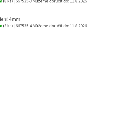
em
(8 ks)
| 667535-3
Můžeme doručit do:
11.8.2026
dení: 4mm
em
(3 ks)
| 667535-4
Můžeme doručit do:
11.8.2026