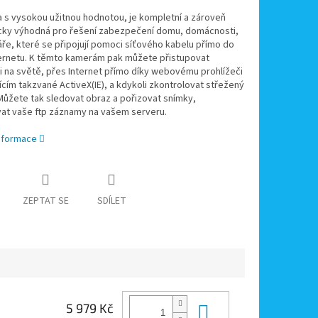
 s vysokou užitnou hodnotou, je kompletní a zároveň
ky výhodná pro řešení zabezpečení domu, domácnosti,
áře, které se připojují pomoci síťového kabelu přímo do
ternetu. K těmto kamerám pak můžete přistupovat
 na světě, přes Internet přímo díky webovému prohlížeči
cím takzvané ActiveX(IE), a kdykoli zkontrolovat střežený
Můžete tak sledovat obraz a pořizovat snímky,
vat vaše ftp záznamy na vašem serveru.
informace
ZEPTAT SE
SDÍLET
Do košíku
5 979 Kč