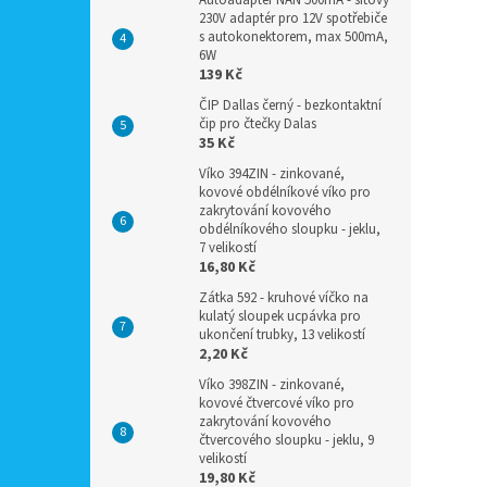
Autoadaptér NAN 500mA - síťový
230V adaptér pro 12V spotřebiče
s autokonektorem, max 500mA,
6W
139 Kč
ČIP Dallas černý - bezkontaktní
čip pro čtečky Dalas
35 Kč
Víko 394ZIN - zinkované,
kovové obdélníkové víko pro
zakrytování kovového
obdélníkového sloupku - jeklu,
7 velikostí
16,80 Kč
Zátka 592 - kruhové víčko na
kulatý sloupek ucpávka pro
ukončení trubky, 13 velikostí
2,20 Kč
Víko 398ZIN - zinkované,
kovové čtvercové víko pro
zakrytování kovového
čtvercového sloupku - jeklu, 9
velikostí
19,80 Kč