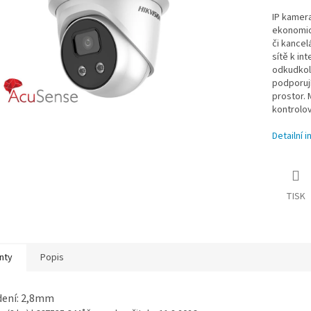
IP kamera
ekonomic
či kancel
sítě k in
odkudkoli
podporují
prostor. 
kontrolo
Detailní 
TISK
nty
Popis
dení: 2,8mm