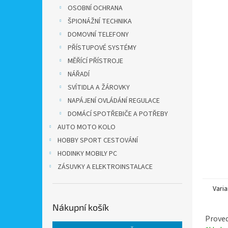
n
OSOBNÍ OCHRANA
e
ŠPIONÁŽNÍ TECHNIKA
l
DOMOVNÍ TELEFONY
PŘÍSTUPOVÉ SYSTÉMY
MĚŘÍCÍ PŘÍSTROJE
NÁŘADÍ
SVÍTIDLA A ŽÁROVKY
NAPÁJENÍ OVLÁDÁNÍ REGULACE
DOMÁCÍ SPOTŘEBIČE A POTŘEBY
AUTO MOTO KOLO
HOBBY SPORT CESTOVÁNÍ
HODINKY MOBILY PC
ZÁSUVKY A ELEKTROINSTALACE
Varia
Nákupní košík
Prove