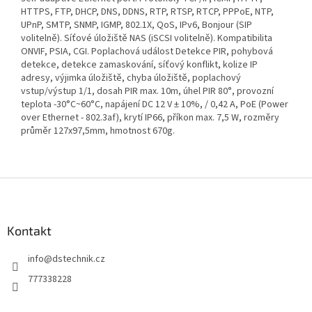
HTTPS, FTP, DHCP, DNS, DDNS, RTP, RTSP, RTCP, PPPoE, NTP,
UPnP, SMTP, SNMP, IGMP, 802.1X, QoS, IPv6, Bonjour (SIP
volitelně). Síťové úložiště NAS (iSCSI volitelně). Kompatibilita
ONVIF, PSIA, CGI. Poplachová událost Detekce PIR, pohybová
detekce, detekce zamaskování, síťový konflikt, kolize IP
adresy, výjimka úložiště, chyba úložiště, poplachový
vstup/výstup 1/1, dosah PIR max. 10m, úhel PIR 80°, provozní
teplota -30°C~60°C, napájení DC 12 V ± 10%, / 0,42 A, PoE (Power
over Ethernet - 802.3af), krytí IP66, příkon max. 7,5 W, rozměry
průměr 127x97,5mm, hmotnost 670g.
Z
á
p
a
Kontakt
t
info
@
dstechnik.cz
í
777338228