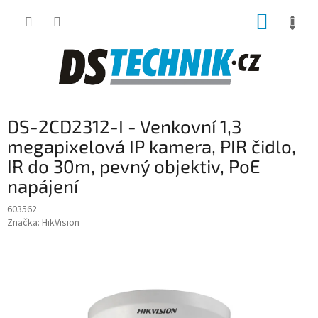
Přejít
NÁKUP
na
obsah
KOŠÍK
DS-2CD2312-I - Venkovní 1,3
megapixelová IP kamera, PIR čidlo,
IR do 30m, pevný objektiv, PoE
napájení
603562
Značka:
HikVision