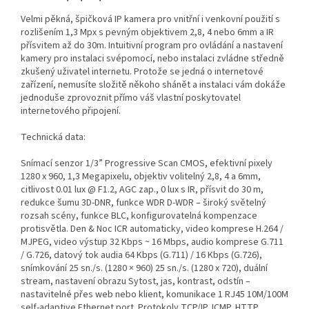
Velmi pěkná, špičková IP kamera pro vnitřní i venkovní použití s
rozlišením 1,3 Mpx s pevným objektivem 2,8, 4 nebo 6mm a IR
přísvitem až do 30m. Intuitivní program pro ovládání a nastavení
kamery pro instalaci svépomocí, nebo instalaci zvládne středně
zkušený uživatel internetu. Protože se jedná o internetové
zařízení, nemusíte složitě někoho shánět a instalaci vám dokáže
jednoduše zprovoznit přímo váš vlastní poskytovatel
internetového připojení.
Technická data:
Snímací senzor 1/3” Progressive Scan CMOS, efektivní pixely
1280 x 960, 1,3 Megapixelu, objektiv volitelný 2,8, 4 a 6mm,
citlivost 0.01 lux @ F1.2, AGC zap., 0 lux s IR, přísvit do 30 m,
redukce šumu 3D-DNR, funkce WDR D-WDR – široký světelný
rozsah scény, funkce BLC, konfigurovatelná kompenzace
protisvětla. Den & Noc ICR automaticky, video komprese H.264 /
MJPEG, video výstup 32 Kbps ~ 16 Mbps, audio komprese G.711
/ G.726, datový tok audia 64 Kbps (G.711) / 16 Kbps (G.726),
snímkování 25 sn./s. (1280 × 960) 25 sn./s. (1280 x 720), duální
stream, nastavení obrazu Sytost, jas, kontrast, odstín –
nastavitelné přes web nebo klient, komunikace 1 RJ45 10M/100M
self-adaptive Ethernet port. Protokoly TCP/IP, ICMP, HTTP,