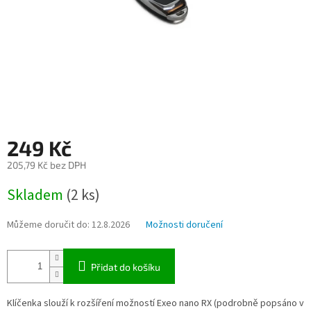
249 Kč
205,79 Kč bez DPH
Měrná
Skladem
(2 ks)
cena:
Můžeme doručit do:
12.8.2026
Možnosti doručení
Přidat do košíku
Klíčenka slouží k rozšíření možností Exeo nano RX (podrobně popsáno v