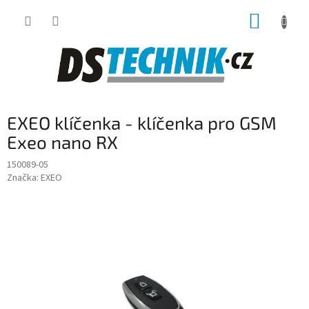
Přejít
NÁKUP
na
obsah
KOŠÍK
EXEO klíčenka - klíčenka pro GSM
Exeo nano RX
150089-05
Značka:
EXEO