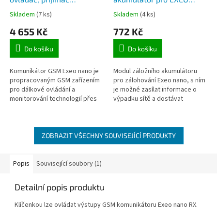
dálkových ovladačů,
nano
Skladem
(7 ks)
Skladem
(4 ks)
ovládání vjezdové brány,
4 655 Kč
772 Kč
dveří atd
Do košíku
Do košíku
Komunikátor GSM Exeo nano je
Modul záložního akumulátoru
propracovaným GSM zařízením
pro zálohování Exeo nano, s ním
pro dálkové ovládání a
je možné zasílat informace o
monitorování technologií přes
výpadku sítě a dostávat
síť GSM pomocí mobilního
informace o stavu i když právě
telefonu.
nejde síťové napájení. Doba...
ZOBRAZIT VŠECHNY SOUVISEJÍCÍ PRODUKTY
Popis
Související soubory (1)
Detailní popis produktu
Klíčenkou lze ovládat výstupy GSM komunikátoru Exeo nano RX.