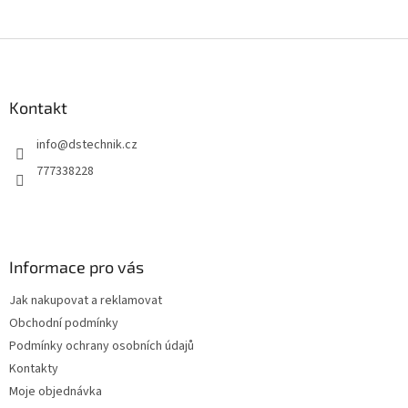
Z
á
p
a
Kontakt
t
info
@
dstechnik.cz
í
777338228
Informace pro vás
Jak nakupovat a reklamovat
Obchodní podmínky
Podmínky ochrany osobních údajů
Kontakty
Moje objednávka