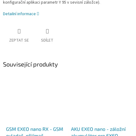
konfigurační aplikaci parametr Y 95 v sevisní záložce).
Detailní informace
ZEPTAT SE
SDÍLET
Související produkty
GSM EXEO nano RX - GSM
AKU EXEO nano - záložní
ovladač, přijímač
akumulátor pro EXEO