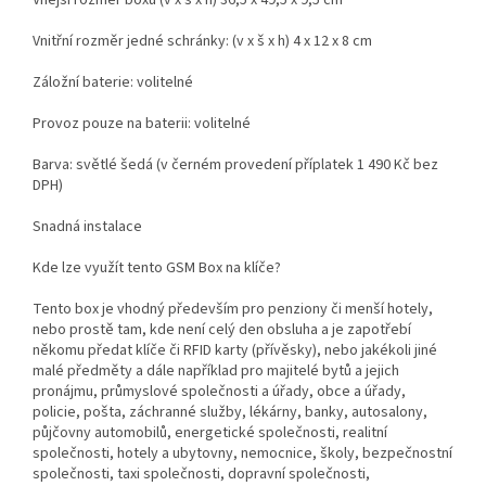
Vnější rozměr boxu (v x š x h) 36,5 x 49,5 x 9,5 cm
Vnitřní rozměr jedné schránky: (v x š x h) 4 x 12 x 8 cm
Záložní baterie: volitelné
Provoz pouze na baterii: volitelné
Barva: světlé šedá (v černém provedení příplatek 1 490 Kč bez
DPH)
Snadná instalace
Kde lze využít tento GSM Box na klíče?
Tento box je vhodný především pro penziony či menší hotely,
nebo prostě tam, kde není celý den obsluha a je zapotřebí
někomu předat klíče či RFID karty (přívěsky), nebo jakékoli jiné
malé předměty a dále například pro majitelé bytů a jejich
pronájmu, průmyslové společnosti a úřady, obce a úřady,
policie, pošta, záchranné služby, lékárny, banky, autosalony,
půjčovny automobilů, energetické společnosti, realitní
společnosti, hotely a ubytovny, nemocnice, školy, bezpečnostní
společnosti, taxi společnosti, dopravní společnosti,