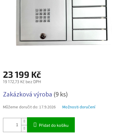
23 199 Kč
19 172,73 Kč bez DPH
Měrná
Zakázková výroba
(9 ks)
cena:
Můžeme doručit do:
17.9.2026
Možnosti doručení
Přidat do košíku