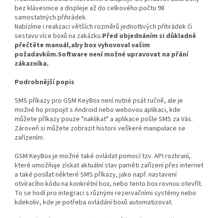
bez klávesnice a displeje až do celkového počtu 98
samostatných přihrádek.
Nabízíme i realizaci větších rozměrů jednotlivých přihrádek či
sestavu více boxů na zakázku.
Před objednáním si důkladně
přečtěte manuál,aby box vyhovoval vašim
požadavkům.Software není možné upravovat na přání
zákazníka.
Podrobnější popis
SMS příkazy pro GSM KeyBox není nutné psát ručně, ale je
možné ho propojit s Android nebo webovou aplikaci, kde
můžete příkazy pouze "naklikat" a aplikace pošle SMS za Vás.
Zároveň si můžete zobrazit historii veškeré manipulace se
zařízením.
GSM KeyBox je možné také ovládat pomocí tzv. API rozhraní,
které umožňuje získat aktuální stav paměti zařízení přes internet
a také posílat některé SMS příkazy, jako např. nastavení
otvíracího kódu na konkrétní box, nebo tento box rovnou otevřít.
To se hodí pro integraci s různými rezervačními systémy nebo
kdekoliv, kde je potřeba ovládání boxů automatizovat.