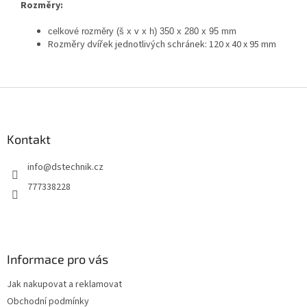
Rozměry:
celkové rozměry (š x v x h) 350 x 280 x 95 mm
Rozměry dvířek jednotlivých schránek: 120 x 40 x 95 mm
Z
á
p
a
Kontakt
t
info
@
dstechnik.cz
í
777338228
Informace pro vás
Jak nakupovat a reklamovat
Obchodní podmínky