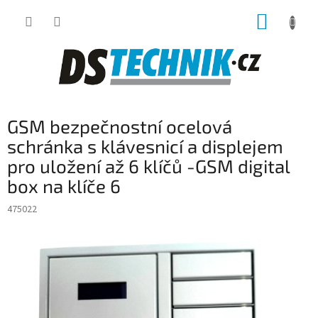
Přejít
NÁKUP
na
obsah
KOŠÍK
GSM bezpečnostní ocelová
schránka s klávesnicí a displejem
pro uložení až 6 klíčů -GSM digital
box na klíče 6
475022