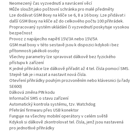
Neomezený čas vyzvednutí a navrácení věcí
Může sloužit jako poštovní schránka pro malé předměty
Lze dodávat GSM Boxy na klíče se 6, 8 a 16 boxy. Lze přidávat i
další GSM Boxy na klíče až do celkového počtu 100 přihrádek.
Propracovaný systém ukládání či vyzvednutí poskytuje vysokou
bezpečnost
Provoz z napájecího napětí 15V/3A nebo 15V/5A
GSM mail boxy v této sestavě jsou k dispozici kdykoli i bez
přítomnosti jakékoli osoby
Všechny parametry lze spravovat dálkově bez fyzického
přístupu k zařízení
K jedné přihrádce lze dálkově přiřadit až 4 tel. čísla pomocí SMS.
Stejně tak je i mazat a nastavit nová čísla.
Otevření přihrádky pouhým prozvoněním nebo klávesnici (u řady
SE600)
Dálková změna PIN kodu
Informační SMS o stavu zařízení
Automatický kontrola systému, tzv. Watchdog
Přehrání firmwaru přes USB konektor
Funguje na všechny mobilní operátory v celém světě
Kdykoli si dálkově zkontrolovat tel. čísla, jenž jsou nastavená
pro jednotlivé přihrádky