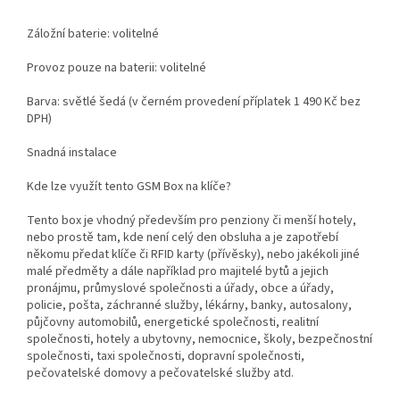
Záložní baterie: volitelné
Provoz pouze na baterii: volitelné
Barva: světlé šedá (v černém provedení příplatek 1 490 Kč bez
DPH)
Snadná instalace
Kde lze využít tento GSM Box na klíče?
Tento box je vhodný především pro penziony či menší hotely,
nebo prostě tam, kde není celý den obsluha a je zapotřebí
někomu předat klíče či RFID karty (přívěsky), nebo jakékoli jiné
malé předměty a dále například pro majitelé bytů a jejich
pronájmu, průmyslové společnosti a úřady, obce a úřady,
policie, pošta, záchranné služby, lékárny, banky, autosalony,
půjčovny automobilů, energetické společnosti, realitní
společnosti, hotely a ubytovny, nemocnice, školy, bezpečnostní
společnosti, taxi společnosti, dopravní společnosti,
pečovatelské domovy a pečovatelské služby atd.