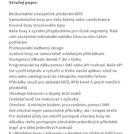
Stručný popis:
Bezkontaktní a bezpečné předávání klíčů
Samoobslužné boxy pro Vaše klienty nebo zaměstnance
Kovové boxy trezorového typu
Naše boxy a systém přizpůsobíme pro různé segmenty. Rádi
vám sestavíme individuální nabídku šitou na míru Vašim
potřebám.
Profesionální nádherný design
ocelové boxy se samostatně ovládanými přihrádkami
Dostupnost 24hodin denně/7 dní v týdnu
Programování na dálku pomoci SMS nebo API rozhraní. Naše API
lze využít kdykoliv a vytvořit si třeba vlastní aplikaci sobě na
míru nebo zaintegrovat do stávajícího vlastního řešení.
Přihrádky slouží pro ukládání klíčů, RFID karet či jiných menších
předmětů
Obsahuje klávesnici a displej 4x20 znaků
Ovládání boxů lze realizovat 3 způsoby:
Otevření - 6-místným kódem, prozvoněním, pomocí SMS
Umí otevírat nejen samostatné přihrádky, ale i vstupní dveře
Pro služební účely lze otevřít postupně všechny boxy do
několika vteřin postupným otevíráním jednotlivých přihrádek
(např. pro úklid jednotlivých pokojů)
K základnímu boxu s klávesnici a displeje lze přidávat další boxy