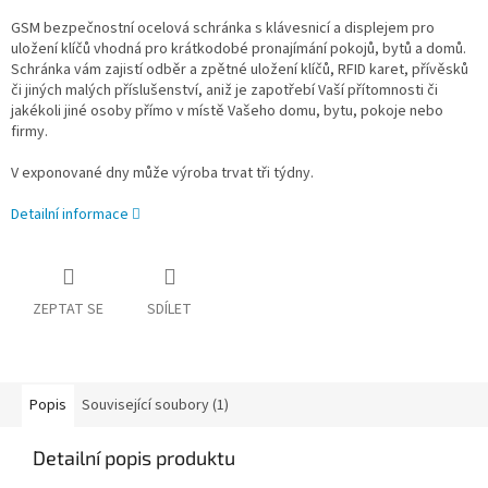
GSM bezpečnostní ocelová schránka s klávesnicí a displejem pro
uložení klíčů vhodná pro krátkodobé pronajímání pokojů, bytů a domů.
Schránka vám zajistí odběr a zpětné uložení klíčů, RFID karet, přívěsků
či jiných malých příslušenství, aniž je zapotřebí Vaší přítomnosti či
jakékoli jiné osoby přímo v místě Vašeho domu, bytu, pokoje nebo
firmy.
V exponované dny může výroba trvat tři týdny.
Detailní informace
ZEPTAT SE
SDÍLET
Popis
Související soubory (1)
Detailní popis produktu