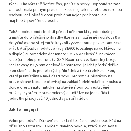
týdnu. Tím výrazně šetříte čas, peníze a nervy. Doposud se tato
činnost řešila přímým předáním klíčů majitelem, nebo pověřenou
osobou, což přináší dosti problémů nejen pro hosta, ale i
majitele či pověřenou osobu.
Takže, pokud budete chtít předat někomu klíč, jednoduše jej
umístíte do příslušné přihrádky (lze je samozřejmě i očíslovat) a
dotyčná osoba si jej může kdykoli vyzvednout a pak jej tam zase
vrátit. V případě modulové řady SE600 (obsahuje navíc klávesnici
a displej) automaticky dostanete SMS o odebrání či navrácení
klíče (či jiného předmětu) z GSM Boxu na klíče. Samotný box je
realizovaný z 1,5 mm ocelové konstrukce, jejichž přední dvířka
jsou členěna do jednotlivých přihrádek a řízená elektronikou,
která je umístěna v levé části boxu. Jednotlivé přihrádky na
pravé straně boxu se otevírají na základě elektrického impulsu a
dojde k jejich automatickému otevření pomoci vestavěné
pružiny. Systém je stavebnicový a tudíž lze na jednu řídící
jednotku připojit až 40 jednotlivých přihrádek.
Jak to funguje?
Velmi jednoduše. Dálkově se nastaví tel. číslo hosta nebo kód na
příslušnou schránku s klíčem daného pokoje, který si objednal.