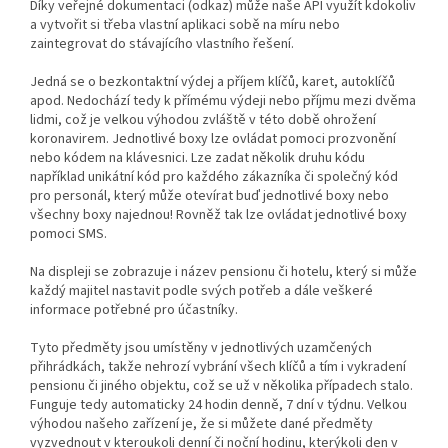
Díky veřejné dokumentaci (odkaz) může naše API využít kdokoliv
a vytvořit si třeba vlastní aplikaci sobě na míru nebo
zaintegrovat do stávajícího vlastního řešení.
Jedná se o bezkontaktní výdej a příjem klíčů, karet, autoklíčů
apod. Nedochází tedy k přímému výdeji nebo příjmu mezi dvěma
lidmi, což je velkou výhodou zvláště v této době ohrožení
koronavirem. Jednotlivé boxy lze ovládat pomoci prozvonění
nebo kódem na klávesnici. Lze zadat několik druhu kódu
například unikátní kód pro každého zákazníka či společný kód
pro personál, který může otevírat buď jednotlivé boxy nebo
všechny boxy najednou! Rovněž tak lze ovládat jednotlivé boxy
pomoci SMS.
Na displeji se zobrazuje i název pensionu či hotelu, který si může
každý majitel nastavit podle svých potřeb a dále veškeré
informace potřebné pro účastníky.
Tyto předměty jsou umístěny v jednotlivých uzamčených
přihrádkách, takže nehrozí vybrání všech klíčů a tím i vykradení
pensionu či jiného objektu, což se už v několika případech stalo.
Funguje tedy automaticky 24 hodin denně, 7 dní v týdnu. Velkou
výhodou našeho zařízení je, že si můžete dané předměty
vyzvednout v kteroukoli denní či noční hodinu, kterýkoli den v