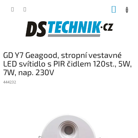
Přejít
NÁKUP
na
obsah
KOŠÍK
GD Y7 Geagood, stropní vestavné
LED svítidlo s PIR čidlem 120st., 5W,
7W, nap. 230V
444232