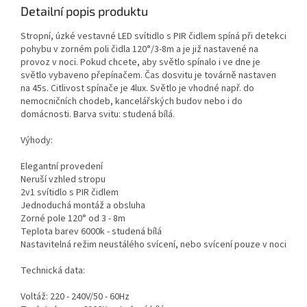
Detailní popis produktu
Stropní, úzké vestavné LED svítidlo s PIR čidlem spíná při detekci
pohybu v zorném poli čidla 120°/3-8m a je již nastavené na
provoz v noci. Pokud chcete, aby světlo spínalo i ve dne je
světlo vybaveno přepínačem. Čas dosvitu je továrně nastaven
na 45s. Citlivost spínače je 4lux. Světlo je vhodné např. do
nemocničních chodeb, kancelářských budov nebo i do
domácnosti. Barva svitu: studená bílá.
Výhody:
Elegantní provedení
Neruší vzhled stropu
2v1 svítidlo s PIR čidlem
Jednoduchá montáž a obsluha
Zorné pole 120° od 3 - 8m
Teplota barev 6000k - studená bílá
Nastavitelná režim neustálého svícení, nebo svícení pouze v noci
Technická data:
Voltáž: 220 - 240V/50 - 60Hz