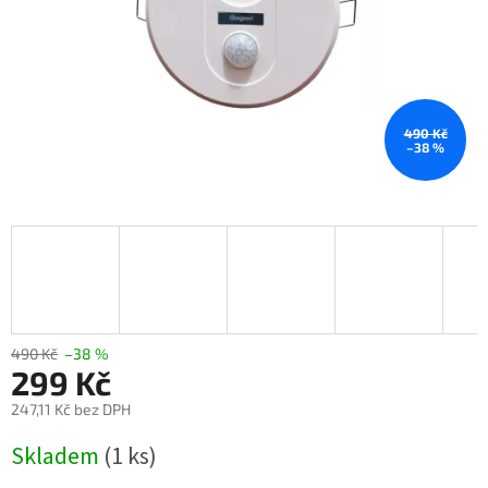
490 Kč
–38 %
490 Kč
–38 %
299 Kč
247,11 Kč bez DPH
Měrná
Skladem
(1 ks)
cena: