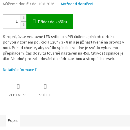
Můžeme doručit do:
10.8.2026
Možnosti doručení
Přidat do košíku
Stropní, úzké vestavné LED svítidlo s PIR čidlem spíná při detekci
pohybu v zorném poli čidla 120° / 3 - 8 m a je již nastavené na provoz v
noci. Pokud chcete, aby světlo spínalo i ve dne je světlo vybaveno
přepínačem. Čas dosvitu továrně nastaven na 45s. Citlivost spínače je
4lux. Vhodné pro zabudování do sádrokartónu a stropních desek.
Detailní informace
ZEPTAT SE
SDÍLET
Popis