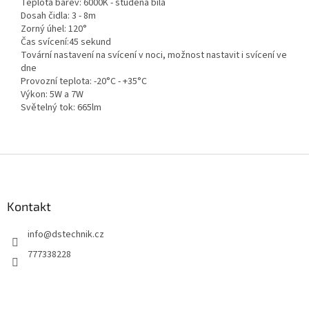
Teplota barev: 6000K - studená bílá
Dosah čidla: 3 - 8m
Zorný úhel: 120°
Čas svícení:45 sekund
Tovární nastavení na svícení v noci, možnost nastavit i svícení ve
dne
Provozní teplota: -20°C - +35°C
Výkon: 5W a 7W
Světelný tok: 665lm
Z
á
p
a
Kontakt
t
info
@
dstechnik.cz
í
777338228