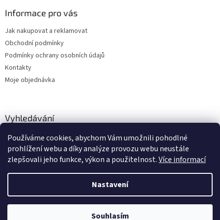
Informace pro vás
Jak nakupovat a reklamovat
Obchodní podmínky
Podmínky ochrany osobních údajů
Kontakty
Moje objednávka
Vyhledávání
Používáme cookies, abychom Vám umožnili pohodlné
HLEDAT
prohlížení webu a díky analýze provozu webu neustále
zlepšovali jeho funkce, výkon a použitelnost.
Více informací
Nastavení
Vytvořil Shoptet
Zboží vedeme skladem, dodání cca 24-48 hodin dle výběru dopravce a
Souhlasím
Copyright 2026
dstechnik.cz
. Všechna práva vyhrazena.