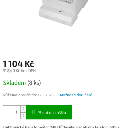
1 104 Kč
912,40 Kč bez DPH
Měrná
Skladem
(8 ks)
cena:
Můžeme doručit do:
12.8.2026
Možnosti doručení
Přidat do košíku
Elektronický transformátor 24V střídavého napětí pro telefony VIDEX