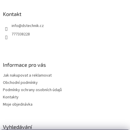
á
p
a
Kontakt
t
info
@
dstechnik.cz
í
777338228
Informace pro vás
Jak nakupovat a reklamovat
Obchodní podmínky
Podmínky ochrany osobních údajů
Kontakty
Moje objednávka
Vyhledávání