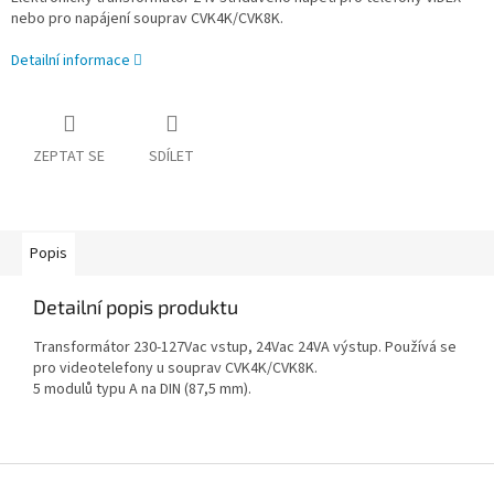
nebo pro napájení souprav CVK4K/CVK8K.
Detailní informace
ZEPTAT SE
SDÍLET
Popis
Detailní popis produktu
Transformátor 230-127Vac vstup, 24Vac 24VA výstup. Používá se
pro videotelefony u souprav CVK4K/CVK8K.
5 modulů typu A na DIN (87,5 mm).
Z