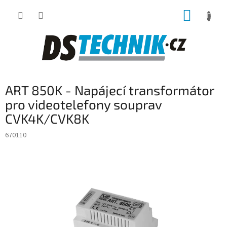
Přejít
NÁKUP
na
obsah
KOŠÍK
ART 850K - Napájecí transformátor
pro videotelefony souprav
CVK4K/CVK8K
670110