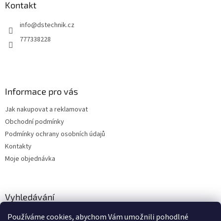
a
Kontakt
t
info
@
dstechnik.cz
í
777338228
Informace pro vás
Jak nakupovat a reklamovat
Obchodní podmínky
Podmínky ochrany osobních údajů
Kontakty
Moje objednávka
Vyhledávání
Používáme cookies, abychom Vám umožnili pohodlné