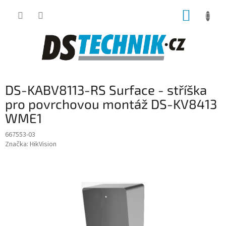
Přejít
NÁKUP
na
obsah
KOŠÍK
DS-KABV8113-RS Surface - stříška
pro povrchovou montáž DS-KV8413
WME1
667553-03
Značka:
HikVision