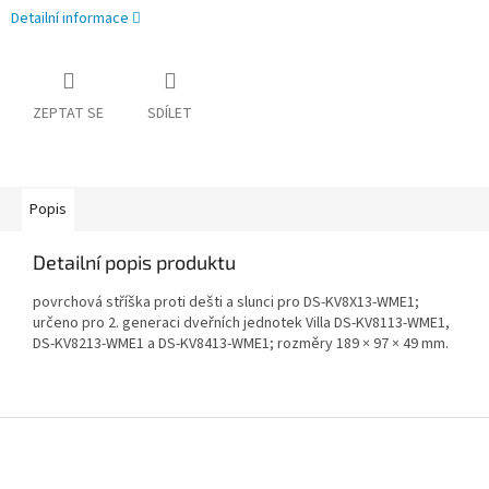
Detailní informace
ZEPTAT SE
SDÍLET
Popis
Detailní popis produktu
povrchová stříška proti dešti a slunci pro DS-KV8X13-WME1;
určeno pro 2. generaci dveřních jednotek Villa DS-KV8113-WME1,
DS-KV8213-WME1 a DS-KV8413-WME1; rozměry 189 × 97 × 49 mm.
Z
á
p