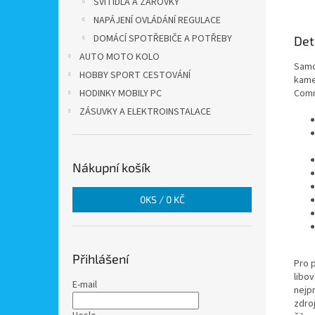
SVÍTIDLA A ŽÁROVKY
NAPÁJENÍ OVLÁDÁNÍ REGULACE
DOMÁCÍ SPOTŘEBIČE A POTŘEBY
Det
AUTO MOTO KOLO
Samo
HOBBY SPORT CESTOVÁNÍ
kame
HODINKY MOBILY PC
Comm
ZÁSUVKY A ELEKTROINSTALACE
Nákupní košík
0
KS /
0 KČ
Přihlášení
Pro 
libo
E-mail
nejp
zdroj