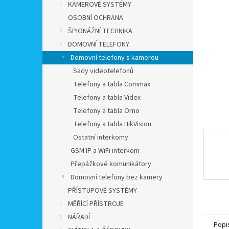
a
KAMEROVÉ SYSTÉMY
n
OSOBNÍ OCHRANA
e
ŠPIONÁŽNÍ TECHNIKA
l
DOMOVNÍ TELEFONY
Domovní telefony s kamerou
Sady videotelefonů
Telefony a tabla Commax
Telefony a tabla Videx
Telefony a tabla Orno
Telefony a tabla HikVision
Ostatní interkomy
GSM IP a WiFi interkom
Přepážkové komunikátory
Domovní telefony bez kamery
PŘÍSTUPOVÉ SYSTÉMY
MĚŘÍCÍ PŘÍSTROJE
NÁŘADÍ
Popi