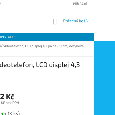
Y OCHRANY OSOBNÍCH ÚDAJŮ
KONTAKTY
Přihlášení
MOJE OBJEDNÁVKA
NÁKUPNÍ
Prázdný košík
KOŠÍK
OINSTALACE
í videotelefon, LCD displej 4,3 palce - 11cm, dotyková
eotelefon, LCD displej 4,3
2 Kč
 Kč bez DPH
dem
(3 ks)