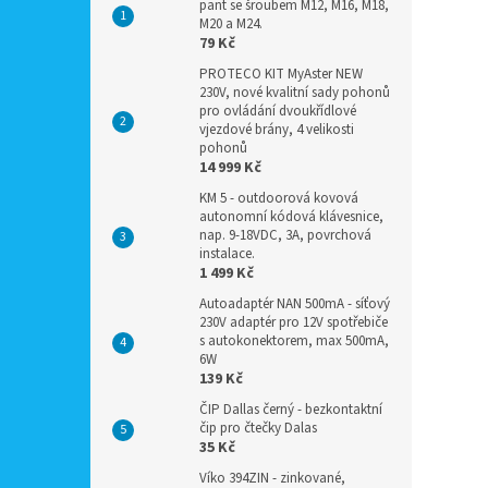
pant se šroubem M12, M16, M18,
M20 a M24.
79 Kč
PROTECO KIT MyAster NEW
230V, nové kvalitní sady pohonů
pro ovládání dvoukřídlové
vjezdové brány, 4 velikosti
pohonů
14 999 Kč
KM 5 - outdoorová kovová
autonomní kódová klávesnice,
nap. 9-18VDC, 3A, povrchová
instalace.
1 499 Kč
Autoadaptér NAN 500mA - síťový
230V adaptér pro 12V spotřebiče
s autokonektorem, max 500mA,
6W
139 Kč
ČIP Dallas černý - bezkontaktní
čip pro čtečky Dalas
35 Kč
Víko 394ZIN - zinkované,