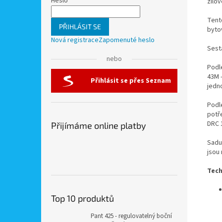
Heslo
žilo
Tento
PŘIHLÁSIT SE
byto
Nová registrace
Zapomenuté heslo
Sest
nebo
Podl
43M 
Přihlásit se přes Seznam
jedn
Podl
potř
DRC 
Přijímáme online platby
Sadu
jsou
Tech
Top 10 produktů
Pant 425 - regulovatelný boční