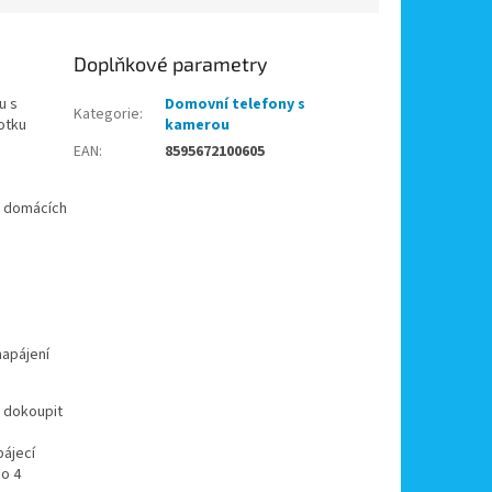
Doplňkové parametry
u s
Domovní telefony s
Kategorie
:
otku
kamerou
EAN
:
8595672100605
2 domácích
napájení
u dokoupit
pájecí
po 4