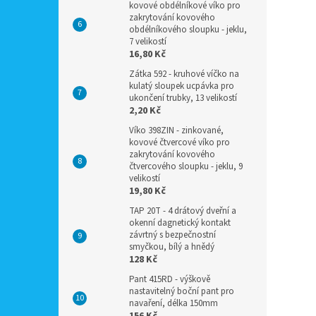
kovové obdélníkové víko pro
zakrytování kovového
obdélníkového sloupku - jeklu,
7 velikostí
16,80 Kč
Zátka 592 - kruhové víčko na
kulatý sloupek ucpávka pro
ukončení trubky, 13 velikostí
2,20 Kč
Víko 398ZIN - zinkované,
kovové čtvercové víko pro
zakrytování kovového
čtvercového sloupku - jeklu, 9
velikostí
19,80 Kč
TAP 20T - 4 drátový dveřní a
okenní dagnetický kontakt
závrtný s bezpečnostní
smyčkou, bílý a hnědý
128 Kč
Pant 415RD - výškově
nastavitelný boční pant pro
navaření, délka 150mm