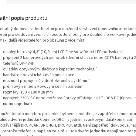
ailní popis produktu
statný domovní videotelefon pro možnost sestavení domovního interkom
rou pro sledování zvonících osob. Je vhodný pro doplnění o venkovní jedn
ax, další videotelefon pro obsluhu z více míst.
displej: barevný 4,3" (10,9 cm) LCD Fine View Direct LED podsvícení
připojení 2 kamerovoých jednotek (dveřní stanice nebo CCTV kamery) a 
telefonů DP-4VHP
ovládání dotykovými tlačítky s kapacitní technologií
handsfree bezsluchátková komunikace
možnost propojení 2 videotelefonů v systému ¨
prémiový vzhled s kovovým čelním panelem
rozměry: 180 × 180 × 28 mm
napájení: 230 V AC nebo možnost úpravy přístroje na 17 - 30 V DC (úpravu 
nutno objednat)
použití tohoto monitoru pro jednu bytovou jednotku je zapotřebí k monitor
volnou dveřní jednotku Commax DRC... s jedním zvonkovým tlačítkem (např.
rodávanější DRC 4CAN, DRC 4CH, DRC 40K atd). Není zapotřebí dokupoval na
, protože telefon je napájen ze sítě 230V a dveřní jednotku napájí monitor 