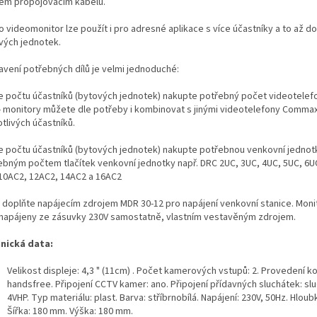
vém propojovacím kabelu.
 videomonitor lze použít i pro adresné aplikace s více účastníky a to až do 
vých jednotek.
avení potřebných dílů je velmi jednoduché:
e počtu účastníků (bytových jednotek) nakupte potřebný počet videotelef
- monitory můžete dle potřeby i kombinovat s jinými videotelefony Commax
otlivých účastníků.
e počtu účastníků (bytových jednotek) nakupte potřebnou venkovní jednot
ebným počtem tlačítek venkovní jednotky např. DRC 2UC, 3UC, 4UC, 5UC, 6U
10AC2, 12AC2, 14AC2 a 16AC2
 doplňte napájecím zdrojem MDR 30-12 pro napájení venkovní stanice. Moni
 napájeny ze zásuvky 230V samostatně, vlastním vestavěným zdrojem.
nická data:
Velikost displeje: 4,3 " (11cm) . Počet kamerových vstupů: 2. Provedení 
handsfree. Připojení CCTV kamer: ano. Připojení přídavných sluchátek: sl
4VHP. Typ materiálu: plast. Barva: stříbrnobílá. Napájení: 230V, 50Hz. Hlou
Šířka: 180 mm. Výška: 180 mm.