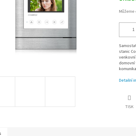
Můžeme d
Samostat
stanic C
venkovní 
domovní 
komunika
Detailní 
TISK
s