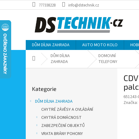
Přejít
777338228
info@dstechnik.cz
na
obsah
DŮM DÍLNA ZAHRADA
AUTO MOTO KOLO
HOB
DŮM DÍLNA
DOMOVNÍ
Domů
ZAHRADA
TELEFONY
P
CDV 
o
Přeskočit
s
palc
Kategorie
kategorie
t
651243-
r
DŮM DÍLNA ZAHRADA
Značka:
a
CHYTRÉ ZÁVĚSY A OVLÁDÁNÍ
n
CHYTRÁ DOMÁCNOST
n
í
ZABEZPEČENÍ OBJEKTŮ
p
VRATA BRÁNY POHONY