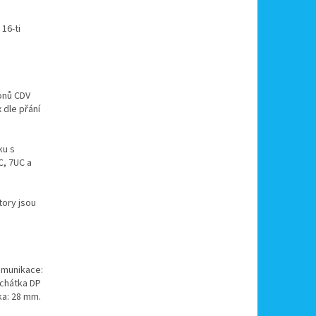
16-ti
onů CDV
 dle přání
ku s
C, 7UC a
tory jsou
komunikace:
uchátka DP
bka: 28 mm.