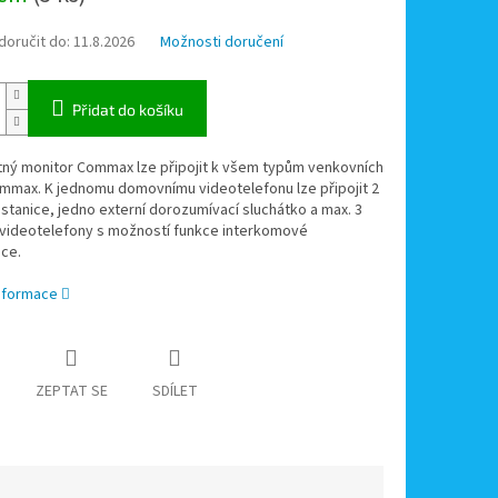
oručit do:
11.8.2026
Možnosti doručení
Přidat do košíku
ný monitor Commax lze připojit k všem typům venkovních
ommax. K jednomu domovnímu videotelefonu lze připojit 2
stanice, jedno externí dorozumívací sluchátko a max. 3
videotelefony s možností funkce interkomové
ce.
informace
ZEPTAT SE
SDÍLET