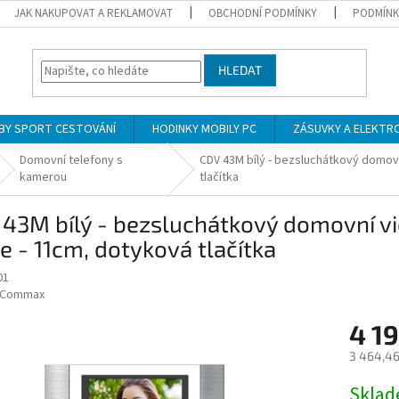
JAK NAKUPOVAT A REKLAMOVAT
OBCHODNÍ PODMÍNKY
PODMÍNK
HLEDAT
BY SPORT CESTOVÁNÍ
HODINKY MOBILY PC
ZÁSUVKY A ELEKTR
Domovní telefony s
CDV 43M bílý - bezsluchátkový domovn
kamerou
tlačítka
43M bílý - bezsluchátkový domovní vid
e - 11cm, dotyková tlačítka
01
Commax
4 19
3 464,46
Měrná
Skla
cena: