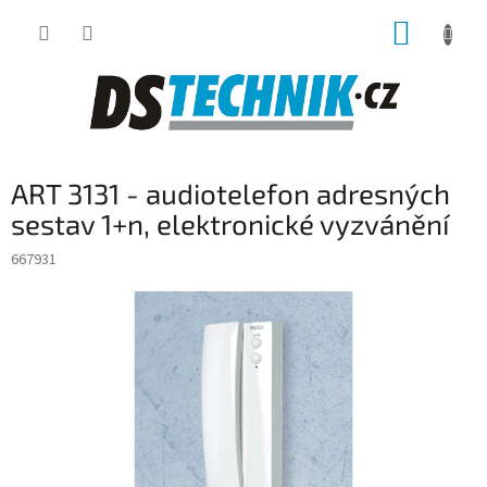
Přejít
NÁKUP
na
obsah
KOŠÍK
ART 3131 - audiotelefon adresných
sestav 1+n, elektronické vyzvánění
667931