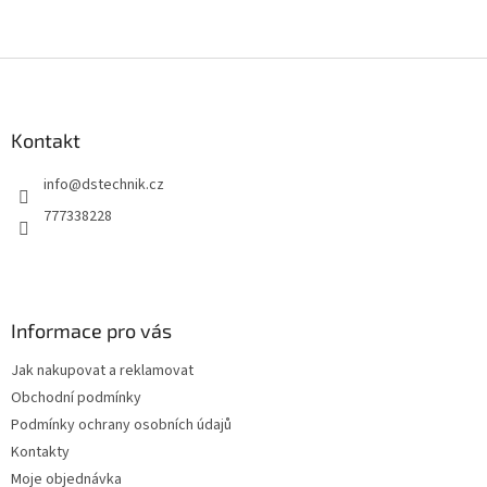
Z
á
p
a
Kontakt
t
info
@
dstechnik.cz
í
777338228
Informace pro vás
Jak nakupovat a reklamovat
Obchodní podmínky
Podmínky ochrany osobních údajů
Kontakty
Moje objednávka