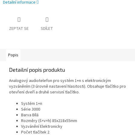
Detailní informace
ZEPTAT SE
SDÍLET
Popis
Detailní popis produktu
Analogový audiotelefon pro systém 1+n s elektronickým
vyzváněním (3 úrovně nastavení hlasitosti). Obsahuje tlačítko pro
otevření dveří a druhé servisní tlačítko.
Systém 1+n
Série 3000
Barva Bílá
Rozměry (š×v×h) 85x218x55mm
Vyzvánění Elektronicky
Počet tlačítek 2