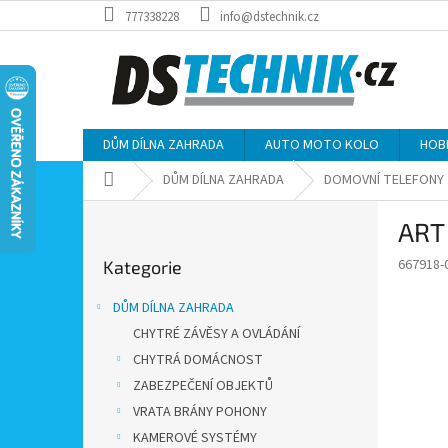
Přejít
777338228
info@dstechnik.cz
na
obsah
DŮM DÍLNA ZAHRADA
AUTO MOTO KOLO
HOB
Domů
DŮM DÍLNA ZAHRADA
DOMOVNÍ TELEFONY
P
ART 
o
Přeskočit
s
667918-
Kategorie
kategorie
t
r
DŮM DÍLNA ZAHRADA
a
CHYTRÉ ZÁVĚSY A OVLÁDÁNÍ
n
CHYTRÁ DOMÁCNOST
n
í
ZABEZPEČENÍ OBJEKTŮ
p
VRATA BRÁNY POHONY
a
KAMEROVÉ SYSTÉMY