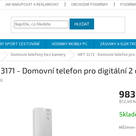
JAK NAKUPOVAT A REKLAMOVAT
OBCHODNÍ PODMÍNKY
PODMÍNK
HLEDAT
BY SPORT CESTOVÁNÍ
HODINKY MOBILY PC
ZÁSUVKY A ELEKTR
Domovní telefony bez kamery
ART 3171 - Domovní telefon pro 
3171 - Domovní telefon pro digitální 
01
983
812,40 K
Měrná
Skla
cena:
Můžeme d