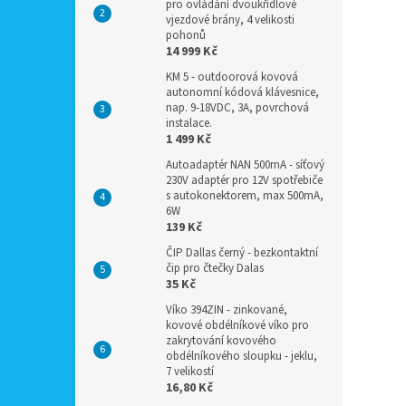
pro ovládání dvoukřídlové
vjezdové brány, 4 velikosti
pohonů
14 999 Kč
KM 5 - outdoorová kovová
autonomní kódová klávesnice,
nap. 9-18VDC, 3A, povrchová
instalace.
1 499 Kč
Autoadaptér NAN 500mA - síťový
230V adaptér pro 12V spotřebiče
s autokonektorem, max 500mA,
6W
139 Kč
ČIP Dallas černý - bezkontaktní
čip pro čtečky Dalas
35 Kč
Víko 394ZIN - zinkované,
kovové obdélníkové víko pro
zakrytování kovového
obdélníkového sloupku - jeklu,
7 velikostí
16,80 Kč