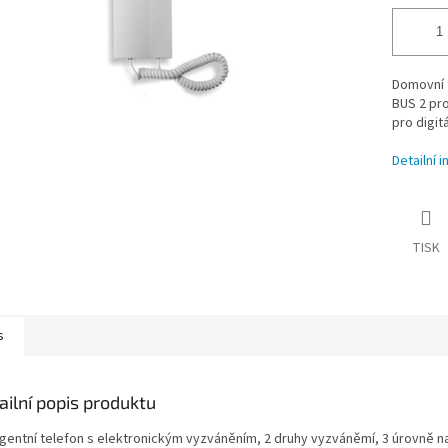
Domovní t
BUS 2 pro
pro digit
Detailní 
TISK
s
ailní popis produktu
igentní telefon s elektronickým vyzváněním, 2 druhy vyzváněmí, 3 úrovně na