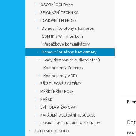
n
OSOBNÍ OCHRANA
e
ŠPIONÁŽNÍ TECHNIKA
l
DOMOVNÍ TELEFONY
Domovní telefony s kamerou
GSM IP a WiFi interkom
Přepážkové komunikátory
Domovní telefony bez kamery
Sady domovních audiotelefonů
Komponenty Commax
Komponenty VIDEX
PŘÍSTUPOVÉ SYSTÉMY
MĚŘÍCÍ PŘÍSTROJE
NÁŘADÍ
Popi
SVÍTIDLA A ŽÁROVKY
NAPÁJENÍ OVLÁDÁNÍ REGULACE
Det
DOMÁCÍ SPOTŘEBIČE A POTŘEBY
AUTO MOTO KOLO
Intel