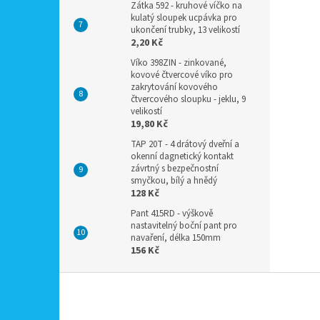
Zátka 592 - kruhové víčko na
kulatý sloupek ucpávka pro
ukončení trubky, 13 velikostí
2,20 Kč
Víko 398ZIN - zinkované,
kovové čtvercové víko pro
zakrytování kovového
čtvercového sloupku - jeklu, 9
velikostí
19,80 Kč
TAP 20T - 4 drátový dveřní a
okenní dagnetický kontakt
závrtný s bezpečnostní
smyčkou, bílý a hnědý
128 Kč
Pant 415RD - výškově
nastavitelný boční pant pro
navaření, délka 150mm
156 Kč
Z
á
p