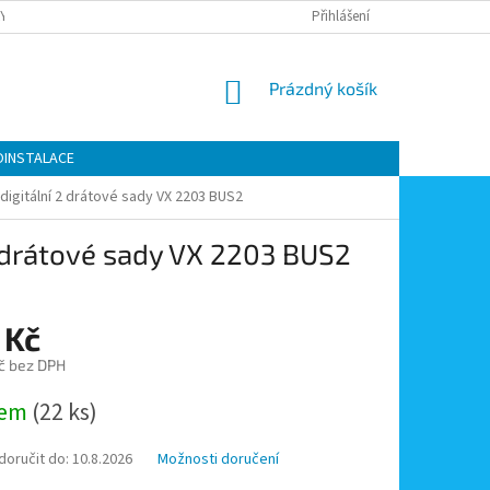
Y OCHRANY OSOBNÍCH ÚDAJŮ
KONTAKTY
Přihlášení
MOJE OBJEDNÁVKA
NÁKUPNÍ
Prázdný košík
KOŠÍK
OINSTALACE
digitální 2 drátové sady VX 2203 BUS2
2 drátové sady VX 2203 BUS2
 Kč
č bez DPH
dem
(22 ks)
oručit do:
10.8.2026
Možnosti doručení