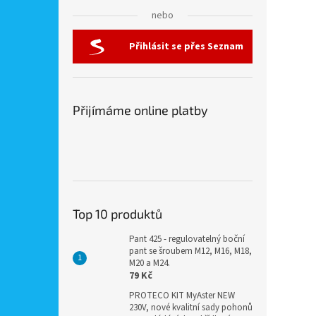
nebo
Přihlásit se přes Seznam
Přijímáme online platby
Top 10 produktů
Pant 425 - regulovatelný boční
pant se šroubem M12, M16, M18,
M20 a M24.
79 Kč
PROTECO KIT MyAster NEW
230V, nové kvalitní sady pohonů