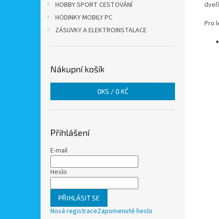
HOBBY SPORT CESTOVÁNÍ
dveří
HODINKY MOBILY PC
Pro l
ZÁSUVKY A ELEKTROINSTALACE
Nákupní košík
0
KS /
0 KČ
Přihlášení
E-mail
Heslo
PŘIHLÁSIT SE
Nová registrace
Zapomenuté heslo