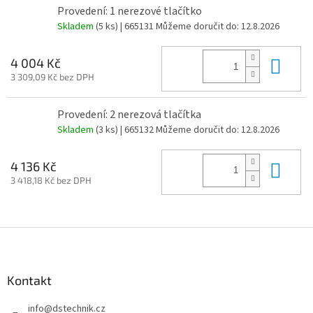
Provedení: 1 nerezové tlačítko
Skladem
(5 ks)
| 665131
Můžeme doručit do:
12.8.2026
Do 
4 004 Kč
3 309,09 Kč bez DPH
Provedení: 2 nerezová tlačítka
Skladem
(3 ks)
| 665132
Můžeme doručit do:
12.8.2026
Do 
4 136 Kč
3 418,18 Kč bez DPH
Z
á
p
a
Kontakt
t
info
@
dstechnik.cz
í