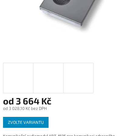
od
3 664 Kč
od
3 028,10 Kč
bez DPH
Měrná
ZVOLTE VARIANTU
cena: