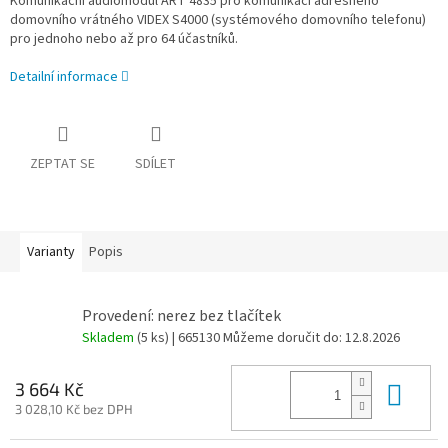
Komunikační audiomodul ART 4835 pro komunikaci adresného
domovního vrátného VIDEX S4000 (systémového domovního telefonu)
pro jednoho nebo až pro 64 účastníků.
Detailní informace
ZEPTAT SE
SDÍLET
Varianty
Popis
Provedení: nerez bez tlačítek
Skladem
(5 ks)
| 665130
Můžeme doručit do:
12.8.2026
Do 
3 664 Kč
3 028,10 Kč bez DPH