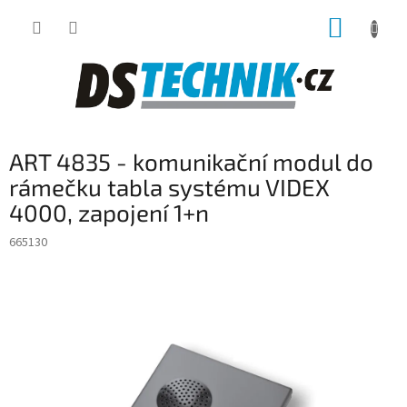
Přejít
NÁKUP
na
obsah
KOŠÍK
ART 4835 - komunikační modul do
rámečku tabla systému VIDEX
4000, zapojení 1+n
665130