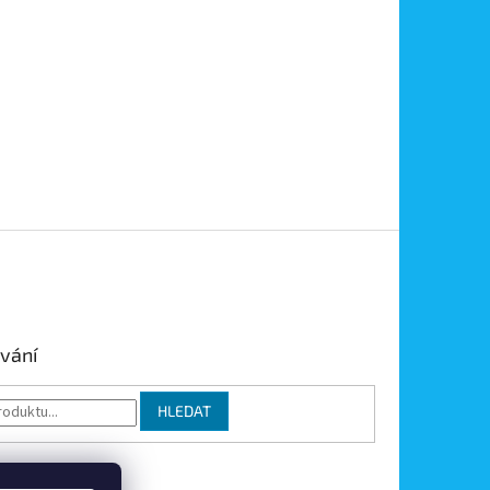
vání
HLEDAT