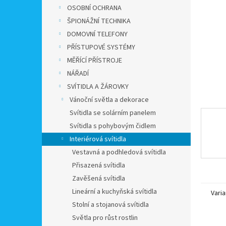
n
OSOBNÍ OCHRANA
e
ŠPIONÁŽNÍ TECHNIKA
l
DOMOVNÍ TELEFONY
PŘÍSTUPOVÉ SYSTÉMY
MĚŘÍCÍ PŘÍSTROJE
NÁŘADÍ
SVÍTIDLA A ŽÁROVKY
Vánoční světla a dekorace
Svítidla se solárním panelem
Svítidla s pohybovým čidlem
Interiérová svítidla
Vestavná a podhledová svítidla
Přisazená svítidla
Zavěšená svítidla
Lineární a kuchyňská svítidla
Varia
Stolní a stojanová svítidla
Světla pro růst rostlin