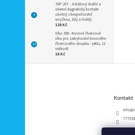
TAP 20T - 4 drátový dveřní a
okenní dagnetický kontakt
závrtný s bezpečnostní
smyčkou, bílý a hnědý
128 Kč
Víko 398 - Kovové čtvercové
víko pro zakrytování kovového
čtvercového sloupku - jeklu, 11
velikostí
18 Kč
Z
á
p
a
t
Kontakt
í
info
@
77733