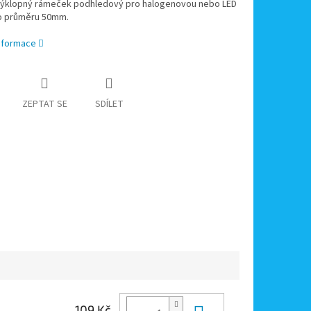
výklopný rámeček podhledový pro halogenovou nebo LED
o průměru 50mm.
informace
ZEPTAT SE
SDÍLET
109 Kč