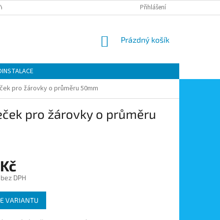
Y OCHRANY OSOBNÍCH ÚDAJŮ
KONTAKTY
Přihlášení
MOJE OBJEDNÁVKA
NÁKUPNÍ
Prázdný košík
KOŠÍK
OINSTALACE
eček pro žárovky o průměru 50mm
eček pro žárovky o průměru
 Kč
 bez DPH
E VARIANTU