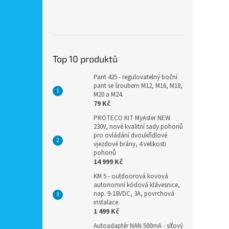
Top 10 produktů
Pant 425 - regulovatelný boční
pant se šroubem M12, M16, M18,
M20 a M24.
79 Kč
PROTECO KIT MyAster NEW
230V, nové kvalitní sady pohonů
pro ovládání dvoukřídlové
vjezdové brány, 4 velikosti
pohonů
14 999 Kč
KM 5 - outdoorová kovová
autonomní kódová klávesnice,
nap. 9-18VDC, 3A, povrchová
instalace.
1 499 Kč
Autoadaptér NAN 500mA - síťový