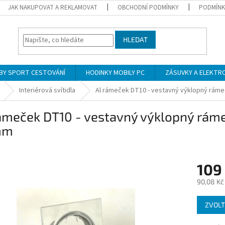
JAK NAKUPOVAT A REKLAMOVAT
OBCHODNÍ PODMÍNKY
PODMÍNK
HLEDAT
BY SPORT CESTOVÁNÍ
HODINKY MOBILY PC
ZÁSUVKY A ELEKTR
Interiérová svítidla
Al rámeček DT10 - vestavný výklopný rám
rámeček DT10 - vestavný výklopný rám
mm
109
90,08 Kč
Měrná
ZVOLT
cena: