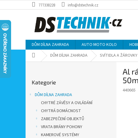
Přejít
777338228
info@dstechnik.cz
na
obsah
DŮM DÍLNA ZAHRADA
AUTO MOTO KOLO
HOB
Domů
DŮM DÍLNA ZAHRADA
SVÍTIDLA A ŽÁROVKY
P
Al 
o
Přeskočit
s
50
Kategorie
kategorie
t
440665
r
DŮM DÍLNA ZAHRADA
a
CHYTRÉ ZÁVĚSY A OVLÁDÁNÍ
n
CHYTRÁ DOMÁCNOST
n
í
ZABEZPEČENÍ OBJEKTŮ
p
VRATA BRÁNY POHONY
a
KAMEROVÉ SYSTÉMY