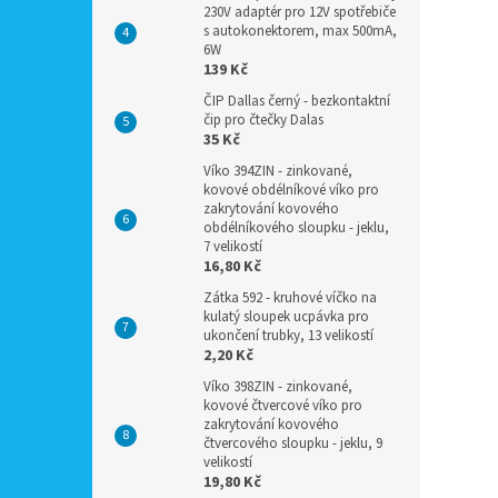
230V adaptér pro 12V spotřebiče
s autokonektorem, max 500mA,
6W
139 Kč
ČIP Dallas černý - bezkontaktní
čip pro čtečky Dalas
35 Kč
Víko 394ZIN - zinkované,
kovové obdélníkové víko pro
zakrytování kovového
obdélníkového sloupku - jeklu,
7 velikostí
16,80 Kč
Zátka 592 - kruhové víčko na
kulatý sloupek ucpávka pro
ukončení trubky, 13 velikostí
2,20 Kč
Víko 398ZIN - zinkované,
kovové čtvercové víko pro
zakrytování kovového
čtvercového sloupku - jeklu, 9
velikostí
19,80 Kč