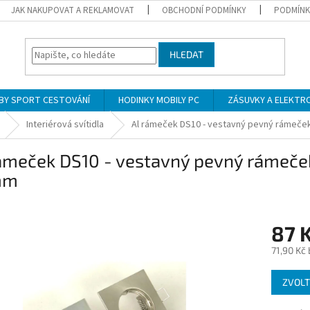
JAK NAKUPOVAT A REKLAMOVAT
OBCHODNÍ PODMÍNKY
PODMÍNK
HLEDAT
BY SPORT CESTOVÁNÍ
HODINKY MOBILY PC
ZÁSUVKY A ELEKTR
Interiérová svítidla
Al rámeček DS10 - vestavný pevný rámeče
rámeček DS10 - vestavný pevný rámeče
mm
87 
71,90 Kč
Měrná
ZVOLT
cena: