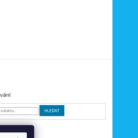
vání
HLEDAT