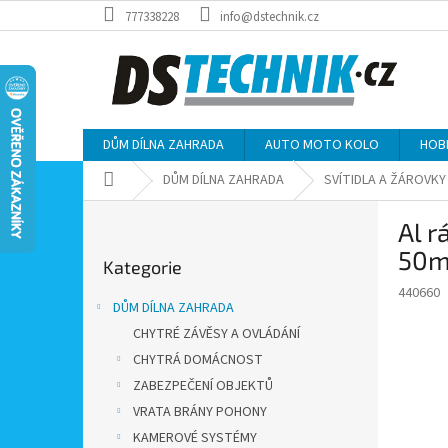
Přejít
777338228
info@dstechnik.cz
na
obsah
DŮM DÍLNA ZAHRADA
AUTO MOTO KOLO
HOB
Domů
DŮM DÍLNA ZAHRADA
SVÍTIDLA A ŽÁROVKY
P
Al 
o
Přeskočit
s
50
Kategorie
kategorie
t
440660
r
DŮM DÍLNA ZAHRADA
a
CHYTRÉ ZÁVĚSY A OVLÁDÁNÍ
n
CHYTRÁ DOMÁCNOST
n
í
ZABEZPEČENÍ OBJEKTŮ
p
VRATA BRÁNY POHONY
a
KAMEROVÉ SYSTÉMY