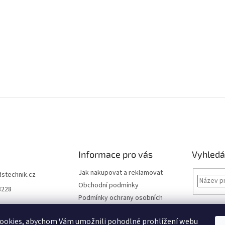
Informace pro vás
Vyhledá
Jak nakupovat a reklamovat
dstechnik.cz
Obchodní podmínky
8228
Podmínky ochrany osobních
údajů
Kontakty
ookies, abychom Vám umožnili pohodlné prohlížení webu