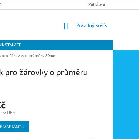
Y OCHRANY OSOBNÍCH ÚDAJŮ
KONTAKTY
Přihlášení
MOJE OBJEDNÁVKA
NÁKUPNÍ
Prázdný košík
KOŠÍK
OINSTALACE
k pro žárovky o průměru 50mm
k pro žárovky o průměru
Kč
 bez DPH
E VARIANTU