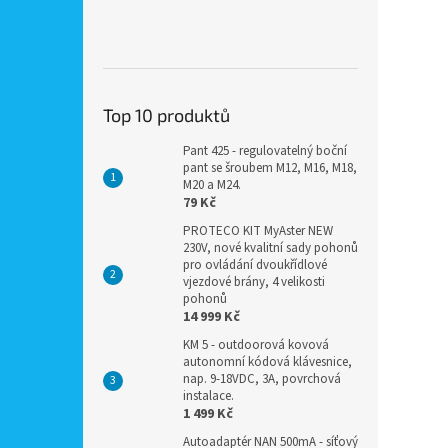
Top 10 produktů
Pant 425 - regulovatelný boční
pant se šroubem M12, M16, M18,
M20 a M24.
79 Kč
PROTECO KIT MyAster NEW
230V, nové kvalitní sady pohonů
pro ovládání dvoukřídlové
vjezdové brány, 4 velikosti
pohonů
14 999 Kč
KM 5 - outdoorová kovová
autonomní kódová klávesnice,
nap. 9-18VDC, 3A, povrchová
instalace.
1 499 Kč
Autoadaptér NAN 500mA - síťový