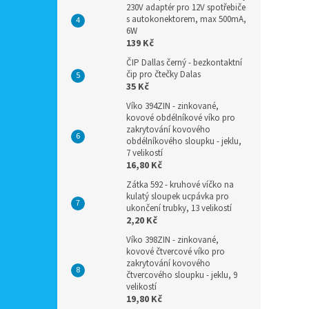
230V adaptér pro 12V spotřebiče
s autokonektorem, max 500mA,
6W
139 Kč
ČIP Dallas černý - bezkontaktní
čip pro čtečky Dalas
35 Kč
Víko 394ZIN - zinkované,
kovové obdélníkové víko pro
zakrytování kovového
obdélníkového sloupku - jeklu,
7 velikostí
16,80 Kč
Zátka 592 - kruhové víčko na
kulatý sloupek ucpávka pro
ukončení trubky, 13 velikostí
2,20 Kč
Víko 398ZIN - zinkované,
kovové čtvercové víko pro
zakrytování kovového
čtvercového sloupku - jeklu, 9
velikostí
19,80 Kč