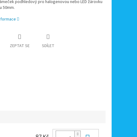
rámeček podhledový pro halogenovou nebo LED žárovku
u 50mm.
informace
ZEPTAT SE
SDÍLET
87 Kč