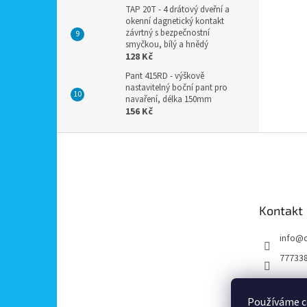
TAP 20T - 4 drátový dveřní a
okenní dagnetický kontakt
závrtný s bezpečnostní
smyčkou, bílý a hnědý
128 Kč
Pant 415RD - výškově
nastavitelný boční pant pro
navaření, délka 150mm
156 Kč
Z
á
p
a
t
Kontakt
í
info
@
77733
Používáme c