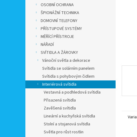
n
OSOBNÍ OCHRANA
e
ŠPIONÁŽNÍ TECHNIKA
l
DOMOVNÍ TELEFONY
PŘÍSTUPOVÉ SYSTÉMY
MĚŘÍCÍ PŘÍSTROJE
NÁŘADÍ
SVÍTIDLA A ŽÁROVKY
Vánoční světla a dekorace
Svítidla se solárním panelem
Svítidla s pohybovým čidlem
Interiérová svítidla
Vestavná a podhledová svítidla
Přisazená svítidla
Zavěšená svítidla
Lineární a kuchyňská svítidla
Varia
Stolní a stojanová svítidla
Světla pro růst rostlin