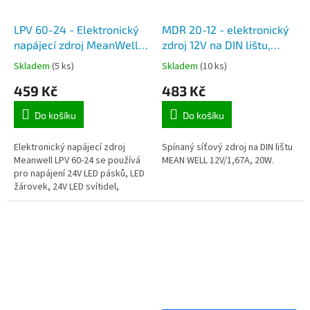
LPV 60-24 - Elektronický
MDR 20-12 - elektronický
napájecí zdroj MeanWell
zdroj 12V na DIN lištu,
24V, 2,5A, 60W, IP67, pro
max. 1,67A
Skladem
(5 ks)
Skladem
(10 ks)
napájení 24V LED pásků,
459 Kč
483 Kč
modulů a LED hadic
Do košíku
Do košíku
Elektronický napájecí zdroj
Spínaný síťový zdroj na DIN lištu
Meanwell LPV 60-24 se používá
MEAN WELL 12V/1,67A, 20W.
pro napájení 24V LED pásků, LED
žárovek, 24V LED svítidel,
sledovacích kamer a dalších 24V
spotřebičů.