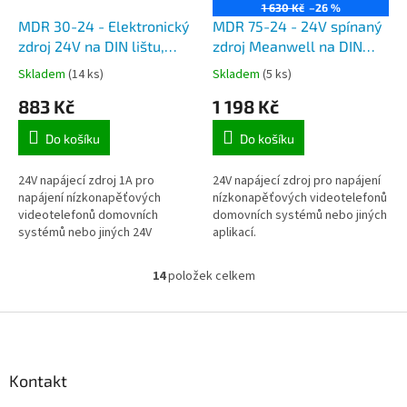
1 630 Kč
–26 %
MDR 30-24 - Elektronický
MDR 75-24 - 24V spínaný
zdroj 24V na DIN lištu,
zdroj Meanwell na DIN
vhodné i pro telefony
lištu, max. 3,2A, vhodné i
Skladem
(14 ks)
Skladem
(5 ks)
Commax
pro telefony Commax
883 Kč
1 198 Kč
Do košíku
Do košíku
24V napájecí zdroj 1A pro
24V napájecí zdroj pro napájení
napájení nízkonapěťových
nízkonapěťových videotelefonů
videotelefonů domovních
domovních systémů nebo jiných
systémů nebo jiných 24V
aplikací.
spotřebičů.
14
položek celkem
O
v
l
Z
á
á
d
p
a
a
Kontakt
c
t
í