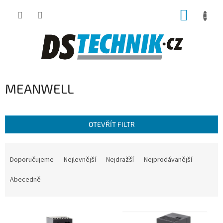
Přejít
NÁKUP
na
obsah
KOŠÍK
MEANWELL
OTEVŘÍT FILTR
Ř
a
Doporučujeme
Nejlevnější
Nejdražší
Nejprodávanější
z
e
Abecedně
n
í
V
p
ý