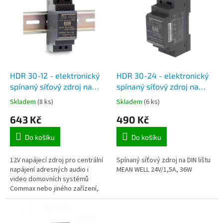
r
p
o
i
d
s
u
p
k
r
t
o
ů
d
HDR 30-12 - elektronický
HDR 30-24 - elektronický
u
spínaný síťový zdroj na
spínaný síťový zdroj na
k
DIN lištu MEAN WELL
DIN lištu MEAN WELL
Skladem
(8 ks)
Skladem
(6 ks)
t
12V/2A, 30W
24V/1,5A, 36W
643 Kč
490 Kč
ů
Do košíku
Do košíku
12V napájecí zdroj pro centrální
Spínaný síťový zdroj na DIN lištu
napájení adresných audio i
MEAN WELL 24V/1,5A, 36W
video domovních systémů
Commax nebo jiného zařízení,
které jsou napájené 12V.