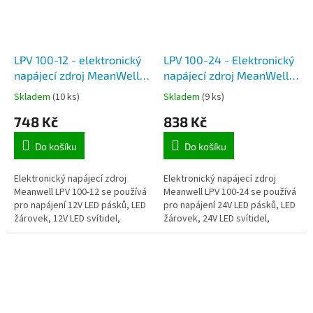
LPV 100-12 - elektronický
LPV 100-24 - Elektronický
napájecí zdroj MeanWell
napájecí zdroj MeanWell
12V, 8,5A, 100W, IP67 pro
24V, 4,2A, 100W, IP67, pro
Skladem
(10 ks)
Skladem
(9 ks)
napájení 12V LED pásků,
napájení 24V LED pásků,
748 Kč
838 Kč
modulů a LED hadic
modulů a LED hadic
Do košíku
Do košíku
Elektronický napájecí zdroj
Elektronický napájecí zdroj
Meanwell LPV 100-12 se používá
Meanwell LPV 100-24 se používá
pro napájení 12V LED pásků, LED
pro napájení 24V LED pásků, LED
žárovek, 12V LED svítidel,
žárovek, 24V LED svítidel,
sledovacích kamer a dalších 12V
sledovacích kamer a dalších 24V
spotřebičů.
spotřebičů.