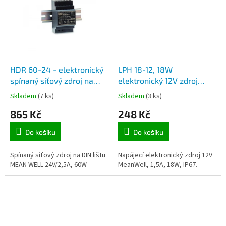
HDR 60-24 - elektronický
LPH 18-12, 18W
spínaný síťový zdroj na
elektronický 12V zdroj
DIN lištu MEAN WELL
venkovní IP67 MEANWELL
Skladem
(7 ks)
Skladem
(3 ks)
24V/2,5A, 60W
865 Kč
248 Kč
Do košíku
Do košíku
Spínaný síťový zdroj na DIN lištu
Napájecí elektronický zdroj 12V
MEAN WELL 24V/2,5A, 60W
MeanWell, 1,5A, 18W, IP67.