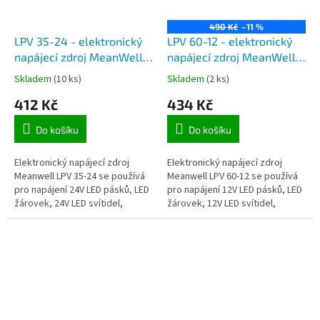
490 Kč
–11 %
LPV 35-24 - elektronický
LPV 60-12 - elektronický
napájecí zdroj MeanWell
napájecí zdroj MeanWell
24V, 1,5A, 36W, IP67 pro
12V, 5A, 60W, IP67 pro
Skladem
(10 ks)
Skladem
(2 ks)
napájení 24V LED svítidel
napájení 12V LED pásků,
412 Kč
434 Kč
a dalších el. spotřebičů
modulů a LED hadic
Do košíku
Do košíku
Elektronický napájecí zdroj
Elektronický napájecí zdroj
Meanwell LPV 35-24 se používá
Meanwell LPV 60-12 se používá
pro napájení 24V LED pásků, LED
pro napájení 12V LED pásků, LED
žárovek, 24V LED svítidel,
žárovek, 12V LED svítidel,
sledovacích kamer a dalších 24V
sledovacích kamer a dalších 12V
spotřebičů.
spotřebičů.