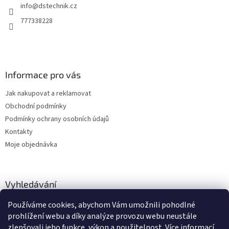
info
@
dstechnik.cz
í
p
r
777338228
v
k
y
v
ý
Informace pro vás
p
i
Jak nakupovat a reklamovat
s
u
Obchodní podmínky
Podmínky ochrany osobních údajů
Kontakty
Moje objednávka
Vyhledávání
Používáme cookies, abychom Vám umožnili pohodlné
HLEDAT
prohlížení webu a díky analýze provozu webu neustále
zlepšovali jeho funkce, výkon a použitelnost.
Více informací