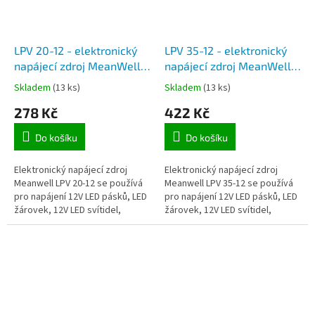
LPV 20-12 - elektronický
LPV 35-12 - elektronický
napájecí zdroj MeanWell
napájecí zdroj MeanWell
12V, 1,67A, 20W, IP67 pro
12V, 3A, 36W, IP67 pro
Skladem
(13 ks)
Skladem
(13 ks)
napájení 12V LED pásků,
napájení 12V LED pásků,
278 Kč
422 Kč
modulů a LED hadic
modulů a LED hadic
Do košíku
Do košíku
Elektronický napájecí zdroj
Elektronický napájecí zdroj
Meanwell LPV 20-12 se používá
Meanwell LPV 35-12 se používá
pro napájení 12V LED pásků, LED
pro napájení 12V LED pásků, LED
žárovek, 12V LED svítidel,
žárovek, 12V LED svítidel,
sledovacích kamer a dalších 12V
sledovacích kamer a dalších 12V
spotřebičů.
spotřebičů.