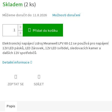
Měrná
Skladem
(2 ks)
cena:
Můžeme doručit do:
11.8.2026
Možnosti doručení
Přidat do košíku
Elektronický napájecí zdroj Meanwell LPV 60-12 se používá pro napájení
12V LED pásků, LED žárovek, 12V LED svítidel, sledovacích kamer a
dalších 12V spotřebičů.
Detailní informace
ZEPTAT SE
SDÍLET
Popis