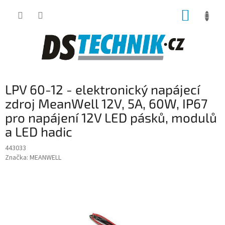
Přejít
NÁKUP
na
obsah
KOŠÍK
LPV 60-12 - elektronický napájecí
zdroj MeanWell 12V, 5A, 60W, IP67
pro napájení 12V LED pásků, modulů
a LED hadic
443033
Značka:
MEANWELL