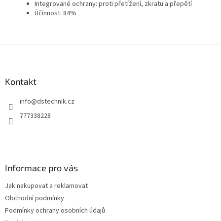
Integrované ochrany: proti přetížení, zkratu a přepětí
Účinnost: 84%
Z
á
p
a
Kontakt
t
info
@
dstechnik.cz
í
777338228
Informace pro vás
Jak nakupovat a reklamovat
Obchodní podmínky
Podmínky ochrany osobních údajů