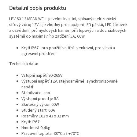
Detailní popis produktu
LPV 60-12 MEAN WELL je velmi kvalitní, spínaný elektronický
síťový zdroj 12V a je vhodný pro napájení LED pásků, LED žárovek
a osvětlení, průmyslových kamer, přístupových a docházkových
systémů do maximálního zatížení 5A, 60W.
Krytí IP67 - pro použití vnitřní i venkovní, pro vlhká a
agresivní prostředí
Technická data:
Vstupní napětí 90-265V
Výstupní napětí 12V, stejnosměrné, synchronizované
napětí
Stabilizace: ano
Výstupní proud je 5A
Skutečný výkon 60W
Studený start: 60A
Rozměry 162 x 43 x 32 mm
Krytí: IP67
Hmotnost 0,4kg
Pracovní teplota -30°C až +70°C