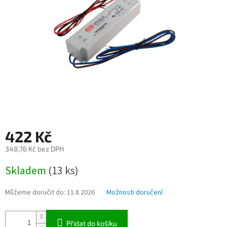
422 Kč
348,76 Kč bez DPH
Měrná
Skladem
(13 ks)
cena:
Můžeme doručit do:
11.8.2026
Možnosti doručení
Přidat do košíku