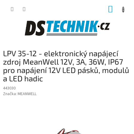
Přejít
NÁKUP
na
obsah
KOŠÍK
LPV 35-12 - elektronický napájecí
zdroj MeanWell 12V, 3A, 36W, IP67
pro napájení 12V LED pásků, modulů
a LED hadic
443030
Značka:
MEANWELL