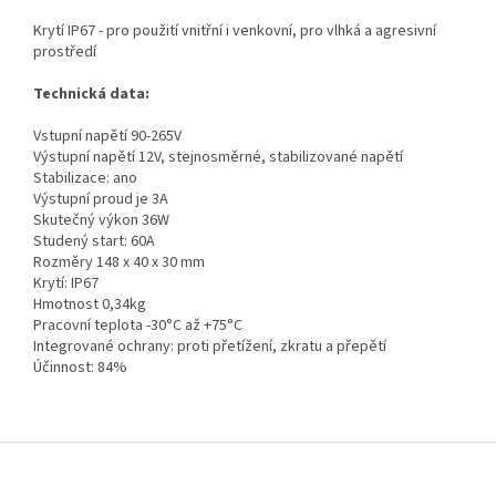
Krytí IP67 - pro použití vnitřní i venkovní, pro vlhká a agresivní
prostředí
Technická data:
Vstupní napětí 90-265V
Výstupní napětí 12V, stejnosměrné, stabilizované napětí
Stabilizace: ano
Výstupní proud je 3A
Skutečný výkon 36W
Studený start: 60A
Rozměry 148 x 40 x 30 mm
Krytí: IP67
Hmotnost 0,34kg
Pracovní teplota -30°C až +75°C
Integrované ochrany: proti přetížení, zkratu a přepětí
Účinnost: 84%
Z
á