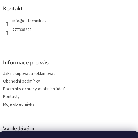
p
a
Kontakt
t
info
@
dstechnik.cz
í
777338228
Informace pro vás
Jak nakupovat a reklamovat
Obchodní podmínky
Podmínky ochrany osobních údajů
Kontakty
Moje objednávka
Vyhledávání