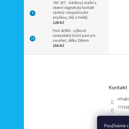
TAP 20T - 4 drátový dveřní a
okenní dagnetický kontakt
závrtný s bezpečnostní
smyčkou, bílý a hnědý
128 Kč
Pant 415RD - výškově
nastavitelný boční pant pro
navaření, délka 150mm
156 Kč
Z
á
p
a
t
Kontakt
í
info
@
77733
Používáme c