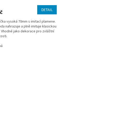
DETAIL
č
íčka vysoká 70mm s imitací plamene.
oda nahrazuje a plně imituje klasickou
. Vhodné jako dekorace pro zvláštní
tosti.
ná
O
v
l
á
d
a
c
í
p
r
v
k