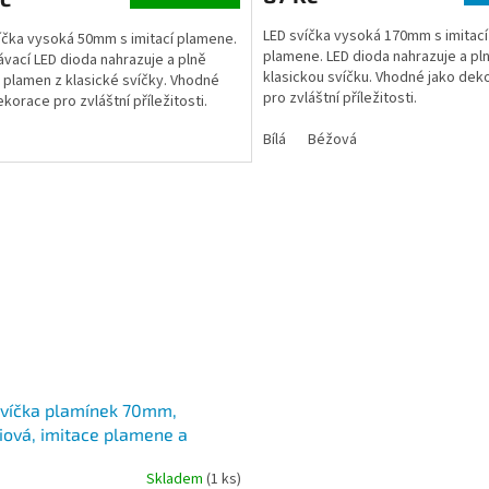
LED svíčka vysoká 170mm s imitací
íčka vysoká 50mm s imitací plamene.
plamene. LED dioda nahrazuje a pln
ávací LED dioda nahrazuje a plně
klasickou svíčku. Vhodné jako dek
e plamen z klasické svíčky. Vhodné
pro zvláštní příležitosti.
ekorace pro zvláštní příležitosti.
Bílá
Béžová
svíčka plamínek 70mm,
iová, imitace plamene a
jícího vosku
Skladem
(1 ks)