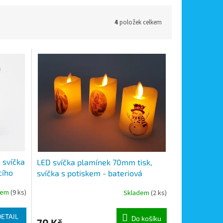
4
položek celkem
 svíčka
LED svíčka plamínek 70mm tisk,
cího
svíčka s potiskem - bateriová
, délka
svíčka, vánoční a sakrální motivy,
dem
(9 ks)
Skladem
(2 ks)
imitace plápolajícího plamene
DETAIL
Do košíku
70 Kč