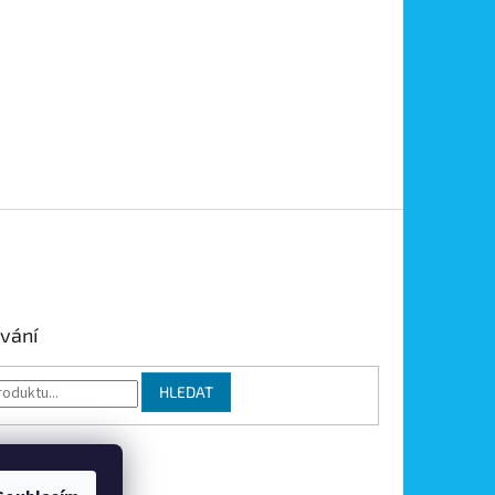
vání
HLEDAT