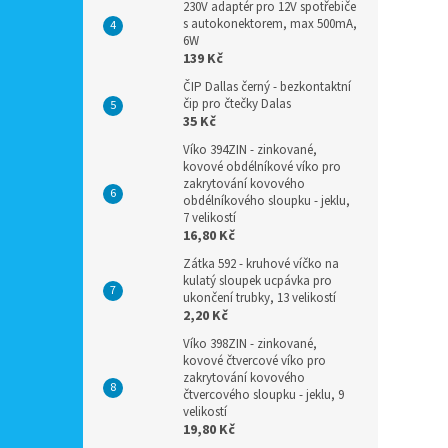
230V adaptér pro 12V spotřebiče
s autokonektorem, max 500mA,
6W
139 Kč
ČIP Dallas černý - bezkontaktní
čip pro čtečky Dalas
35 Kč
Víko 394ZIN - zinkované,
kovové obdélníkové víko pro
zakrytování kovového
obdélníkového sloupku - jeklu,
7 velikostí
16,80 Kč
Zátka 592 - kruhové víčko na
kulatý sloupek ucpávka pro
ukončení trubky, 13 velikostí
2,20 Kč
Víko 398ZIN - zinkované,
kovové čtvercové víko pro
zakrytování kovového
čtvercového sloupku - jeklu, 9
velikostí
19,80 Kč