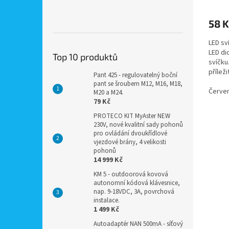
58 K
LED sv
LED di
Top 10 produktů
svíčku
příleži
Pant 425 - regulovatelný boční
pant se šroubem M12, M16, M18,
Červe
M20 a M24.
79 Kč
PROTECO KIT MyAster NEW
230V, nové kvalitní sady pohonů
pro ovládání dvoukřídlové
vjezdové brány, 4 velikosti
pohonů
14 999 Kč
KM 5 - outdoorová kovová
autonomní kódová klávesnice,
nap. 9-18VDC, 3A, povrchová
instalace.
1 499 Kč
Autoadaptér NAN 500mA - síťový