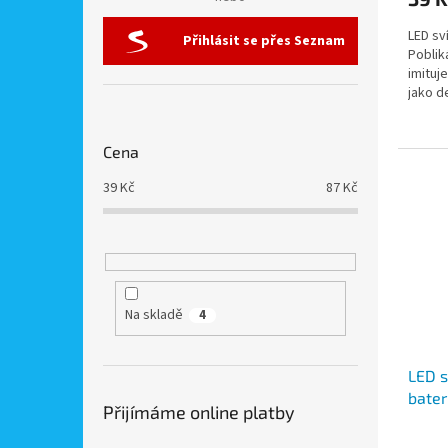
LED sv
Přihlásit se přes Seznam
Poblik
imituj
jako d
Cena
39
Kč
87
Kč
Na skladě
4
LED 
bater
Přijímáme online platby
stéka