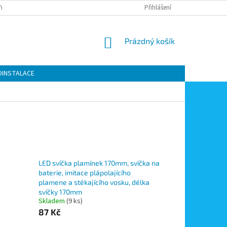
Y OCHRANY OSOBNÍCH ÚDAJŮ
KONTAKTY
Přihlášení
MOJE OBJEDNÁVKA
NÁKUPNÍ
Prázdný košík
KOŠÍK
OINSTALACE
LED svíčka plamínek 170mm, svíčka na
baterie, imitace plápolajícího
plamene a stékajícího vosku, délka
svíčky 170mm
Skladem
(9 ks)
87 Kč