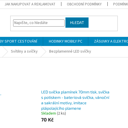
JAK NAKUPOVAT A REKLAMOVAT
OBCHODNÍ PODMÍNKY
PODMÍNK
HLEDAT
BY SPORT CESTOVÁNÍ
HODINKY MOBILY PC
ZÁSUVKY A ELEKTR
Svítilny a svíčky
Bezplamenné LED svíčky
LED svíčka plamínek 70mm tisk, svíčka
,
s potiskem - bateriová svíčka, vánoční
a sakrální motivy, imitace
plápolajícího plamene
Skladem
(2 ks)
70 Kč