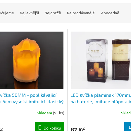
učujeme
Nejlevnější
Nejdražší
Nejprodávanější
Abecedně
víčka 50MM - poblikávající
LED svíčka plamínek 170mm,
a 5cm vysoká imitující klasický
na baterie, imitace plápolají
en
plamene a stékajícího vosku
Skladem
(51 ks)
Skla
svíčky 170mm
Do košíku
87 Kč
č