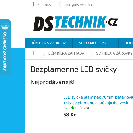
Přejít
777338228
info@dstechnik.cz
na
obsah
DŮM DÍLNA ZAHRADA
AUTO MOTO KOLO
HOB
Domů
DŮM DÍLNA ZAHRADA
SVÍTIDLA A ŽÁROVKY
Bezplamenné LED svíčky
Nejprodávanější
LED svíčka plamínek 70mm, bateriová
imitace plamene a stékajícího vosku
Skladem
(1 ks)
58 Kč