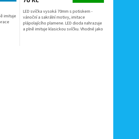
LED svíčka vysoká 70mm s potiskem -
ě imituje
vánoční a sakrální motivy, imitace
orace
plápolajícího plamene. LED dioda nahrazuje
a plně imituje klasickou svíčku. Vhodné jako
dekorace pro...