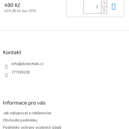
Do 
490 Kč
404,96 Kč bez DPH
Z
á
p
a
Kontakt
t
info
@
dstechnik.cz
í
777338228
Informace pro vás
Jak nakupovat a reklamovat
Obchodní podmínky
Podmínky ochrany osobních údajů