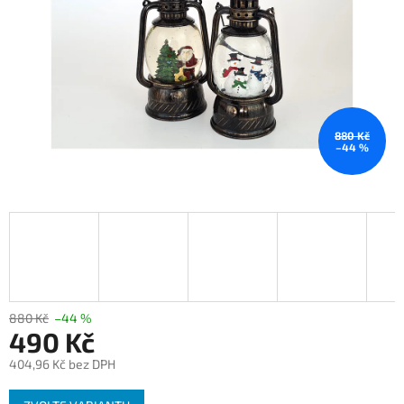
880 Kč
–44 %
880 Kč
–44 %
490 Kč
404,96 Kč bez DPH
Měrná