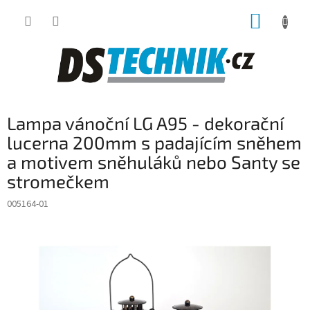
Přejít
NÁKUP
na
obsah
KOŠÍK
Lampa vánoční LG A95 - dekorační
lucerna 200mm s padajícím sněhem
a motivem sněhuláků nebo Santy se
stromečkem
005164-01