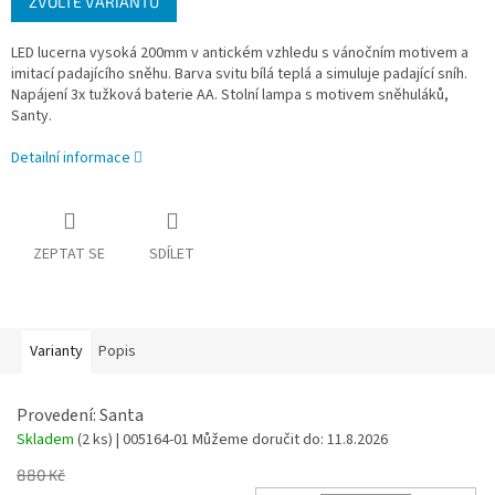
ZVOLTE VARIANTU
cena:
LED lucerna vysoká 200mm v antickém vzhledu s vánočním motivem a
imitací padajícího sněhu. Barva svitu bílá teplá a simuluje padající sníh.
Napájení 3x tužková baterie AA. Stolní lampa s motivem sněhuláků,
Santy.
Detailní informace
ZEPTAT SE
SDÍLET
Varianty
Popis
Provedení: Santa
Skladem
(2 ks)
| 005164-01
Můžeme doručit do:
11.8.2026
880 Kč