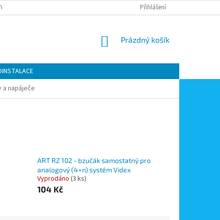
Y OCHRANY OSOBNÍCH ÚDAJŮ
KONTAKTY
Přihlášení
MOJE OBJEDNÁVKA
NÁKUPNÍ
Prázdný košík
KOŠÍK
OINSTALACE
 a napáječe
ART RZ 102 - bzučák samostatný pro
analogový (4+n) systém Videx
Vyprodáno
(3 ks)
104 Kč