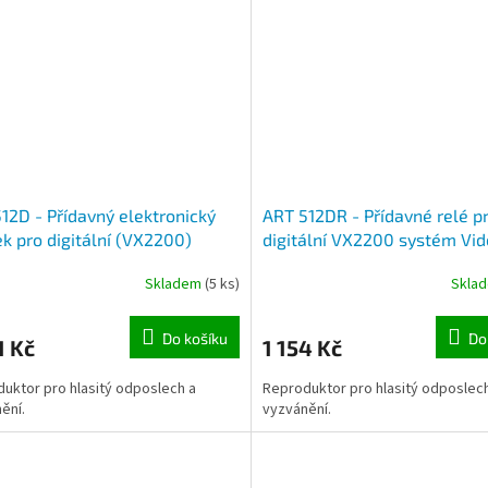
12D - Přídavný elektronický
ART 512DR - Přídavné relé p
k pro digitální (VX2200)
digitální VX2200 systém Vid
ém Videx
Skladem
(5 ks)
Skla
Do košíku
Do
1 Kč
1 154 Kč
uktor pro hlasitý odposlech a
Reproduktor pro hlasitý odposlec
ění.
vyzvánění.