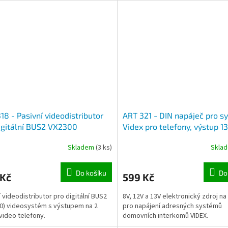
18 - Pasivní videodistributor
ART 321 - DIN napáječ pro s
igitální BUS2 VX2300
Videx pro telefony, výstup 1
Skladem
(3 ks)
Skla
Do košíku
Do
 Kč
599 Kč
í videodistributor pro digitální BUS2
8V, 12V a 13V elektronický zdroj na 
0) videosystém s výstupem na 2
pro napájení adresných systémů
video telefony.
domovních interkomů VIDEX.