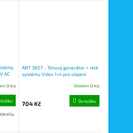
ystémy
ART 3807 - Tónový generátor + relé
3V AC
systému Videx 1+n pro utajení
hovoru
dem
(5 ks)
Skladem
(3 ks)
 košíku
Do košíku
704 Kč
DIN lištu