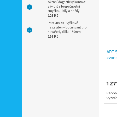
okenní dagnetický kontakt
závrtný s bezpečnostní
smyčkou, bílý a hnědý
128 Kč
Pant 415RD - výškově
nastavitelný boční pant pro
navaření, délka 150mm
156 Kč
ART 5
zvone
syst
1 27
Reprod
vyzván