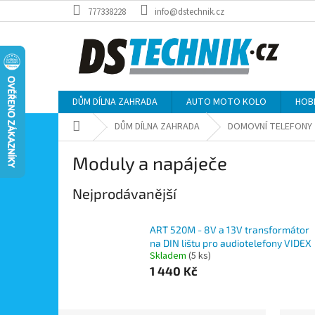
Přejít
777338228
info@dstechnik.cz
na
obsah
DŮM DÍLNA ZAHRADA
AUTO MOTO KOLO
HOB
Domů
DŮM DÍLNA ZAHRADA
DOMOVNÍ TELEFONY
Moduly a napáječe
Nejprodávanější
ART 520M - 8V a 13V transformátor
na DIN lištu pro audiotelefony VIDEX
Skladem
(5 ks)
1 440 Kč