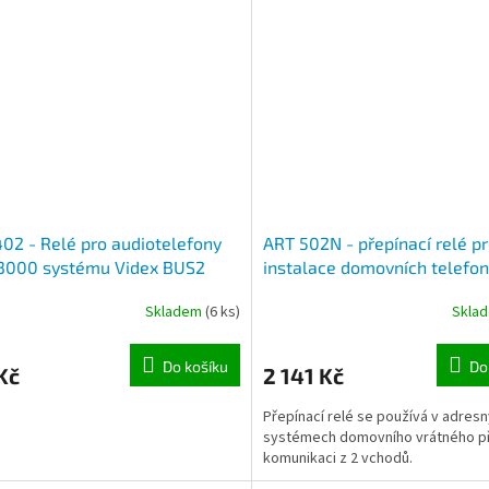
02 - Relé pro audiotelefony
ART 502N - přepínací relé p
 3000 systému Videx BUS2
instalace domovních telefon
o VX2200
vchodů systému Videx
Skladem
(6 ks)
Skla
Do košíku
Do
Kč
2 141 Kč
Přepínací relé se používá v adres
systémech domovního vrátného př
komunikaci z 2 vchodů.