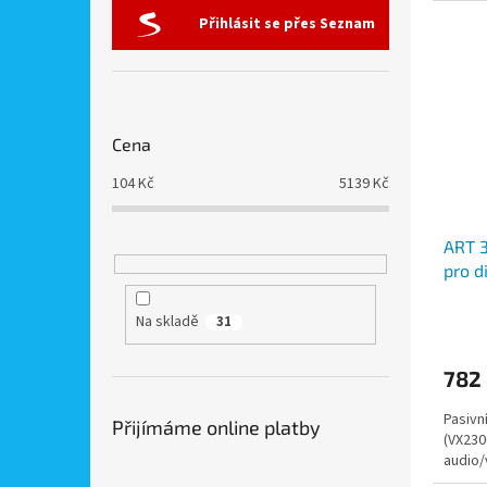
Přihlásit se přes Seznam
Cena
104
Kč
5139
Kč
ART 3
pro d
Na skladě
31
782
Pasivn
Přijímáme online platby
(VX230
audio/