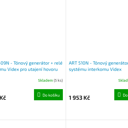
09N - Tónový generátor + relé
ART 510N - Tónový generáto
mu Videx pro utajení hovoru
systému interkomu Videx
Skladem
(5 ks)
Skla
Do košíku
Do
 Kč
1 953 Kč