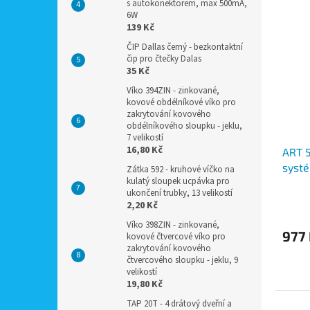
s autokonektorem, max 500mA,
6W
139 Kč
ČIP Dallas černý - bezkontaktní
čip pro čtečky Dalas
35 Kč
Víko 394ZIN - zinkované,
kovové obdélníkové víko pro
zakrytování kovového
obdélníkového sloupku - jeklu,
7 velikostí
16,80 Kč
ART 5
systé
Zátka 592 - kruhové víčko na
kulatý sloupek ucpávka pro
ukončení trubky, 13 velikostí
2,20 Kč
Víko 398ZIN - zinkované,
977
kovové čtvercové víko pro
zakrytování kovového
čtvercového sloupku - jeklu, 9
velikostí
19,80 Kč
TAP 20T - 4 drátový dveřní a