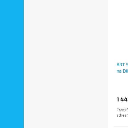
ART 5
na DI
VIDE
1 44
Transf
adresn