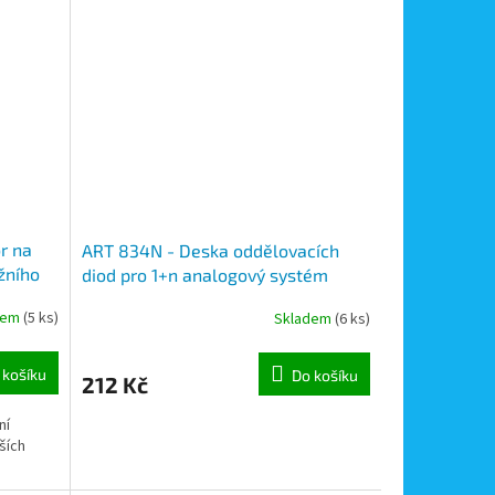
r na
ART 834N - Deska oddělovacích
ožního
diod pro 1+n analogový systém
DEX
Videx, série 8000
dem
(5 ks)
Skladem
(6 ks)
 košíku
Do košíku
212 Kč
ní
ších