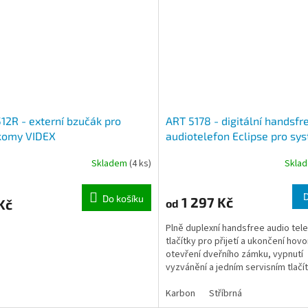
12R - externí bzučák pro
ART 5178 - digitální handsfr
rkomy VIDEX
audiotelefon Eclipse pro sy
VX2200, bílý.
Skladem
(4 ks)
Skla
Do košíku
1 297 Kč
Kč
od
Plně duplexní handsfree audio tele
tlačítky pro přijetí a ukončení hovo
otevření dveřního zámku, vypnutí
vyzvánění a jedním servisním tlačí
Telefon je určen pro...
Karbon
Stříbrná