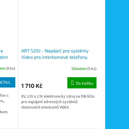
ee
ART 520J - Napáječ pro systémy
stém
Videx pro interkomové telefony,
výstup 13V AC, 12V DC, 8V DC
dem
(6 ks)
Skladem
(5 ks)
DETAIL
Do košíku
1 710 Kč
fon s
8V, 12V a 13V elektronický zdroj na DIN lištu
ru,
pro napájení adresných systémů
domovních interkomů VIDEX.
tkem.