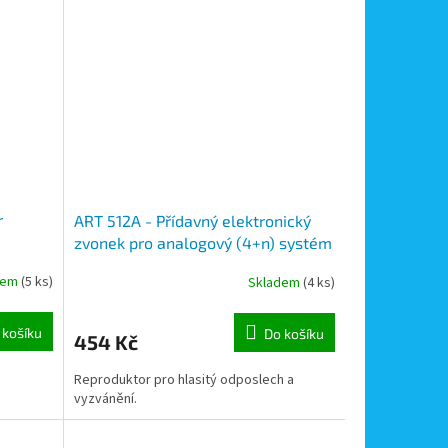
r
ART 512A - Přídavný elektronický
zvonek pro analogový (4+n) systém
Videx
dem
(5 ks)
Skladem
(4 ks)
 košíku
Do košíku
454 Kč
Reproduktor pro hlasitý odposlech a
vyzvánění.