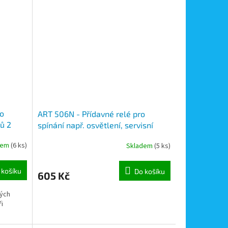
ro
ART 506N - Přídavné relé pro
ů 2
spínání např. osvětlení, servisní
tlačítko a pod. systému Videx
dem
(6 ks)
Skladem
(5 ks)
 košíku
Do košíku
605 Kč
ných
i