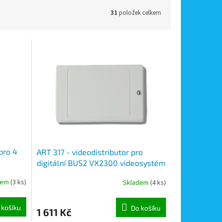
31
položek celkem
pro 4
ART 317 - videodistributor pro
digitální BUS2 VX2300 videosystém
dem
(3 ks)
Skladem
(4 ks)
 košíku
Do košíku
1 611 Kč