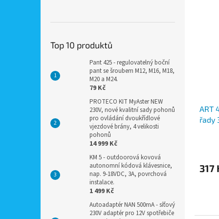
Top 10 produktů
Pant 425 - regulovatelný boční
pant se šroubem M12, M16, M18,
M20 a M24.
79 Kč
PROTECO KIT MyAster NEW
ART 4
230V, nové kvalitní sady pohonů
pro ovládání dvoukřídlové
řady
vjezdové brány, 4 velikosti
audi
pohonů
14 999 Kč
KM 5 - outdoorová kovová
autonomní kódová klávesnice,
317 
nap. 9-18VDC, 3A, povrchová
instalace.
1 499 Kč
Autoadaptér NAN 500mA - síťový
230V adaptér pro 12V spotřebiče