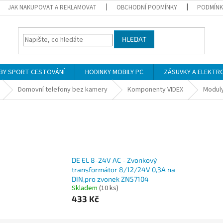
JAK NAKUPOVAT A REKLAMOVAT
OBCHODNÍ PODMÍNKY
PODMÍNK
HLEDAT
BY SPORT CESTOVÁNÍ
HODINKY MOBILY PC
ZÁSUVKY A ELEKTR
Domovní telefony bez kamery
Komponenty VIDEX
Moduly
DE EL 8-24V AC - Zvonkový
transformátor 8/12/24V 0,3A na
DIN,pro zvonek ZN57104
Skladem
(10 ks)
433 Kč