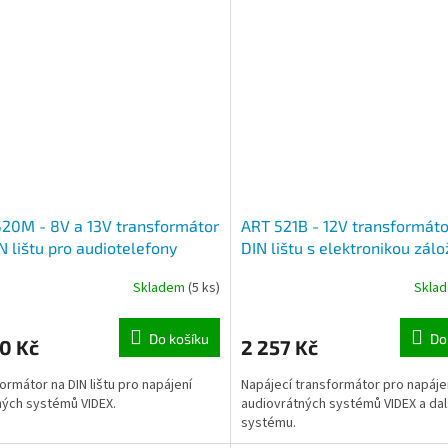
20M - 8V a 13V transformátor
ART 521B - 12V transformáto
N lištu pro audiotelefony
DIN lištu s elektronikou zál
X
zdroje pro audiotelefony VI
Skladem
(5 ks)
Skla
Do košíku
Do
0 Kč
2 257 Kč
ormátor na DIN lištu pro napájení
Napájecí transformátor pro napáje
ých systémů VIDEX.
audiovrátných systémů VIDEX a dal
systému.