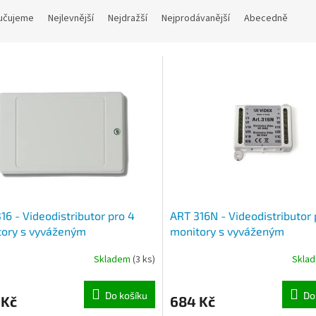
učujeme
Nejlevnější
Nejdražší
Nejprodávanější
Abecedně
16 - Videodistributor pro 4
ART 316N - Videodistributor 
tory s vyváženým
monitory s vyváženým
osignálem
videosignálem
Skladem
(3 ks)
Skla
Do košíku
Do
 Kč
684 Kč