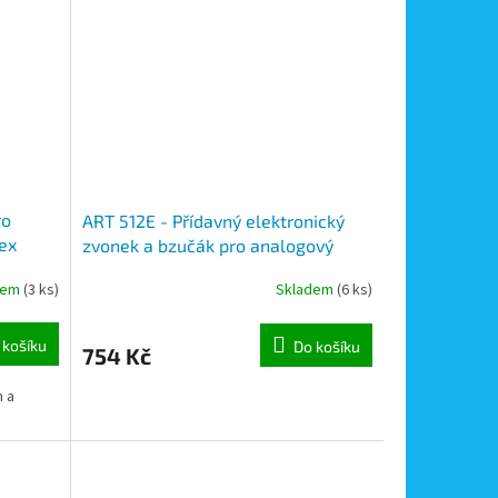
ro
ART 512E - Přídavný elektronický
ex
zvonek a bzučák pro analogový
(4+n) systém Videx
dem
(3 ks)
Skladem
(6 ks)
 košíku
Do košíku
754 Kč
h a