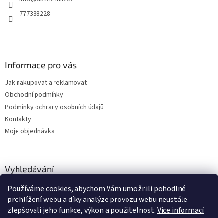
í
777338228
Informace pro vás
Jak nakupovat a reklamovat
Obchodní podmínky
Podmínky ochrany osobních údajů
Kontakty
Moje objednávka
Vyhledávání
Používáme cookies, abychom Vám umožnili pohodlné
HLEDAT
prohlížení webu a díky analýze provozu webu neustále
zlepšovali jeho funkce, výkon a použitelnost.
Více informací