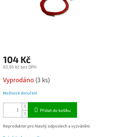
104 Kč
85,95 Kč bez DPH
Měrná
Vyprodáno
(3 ks)
cena:
Možnosti doručení
Přidat do košíku
Reproduktor pro hlasitý odposlech a vyzvánění.