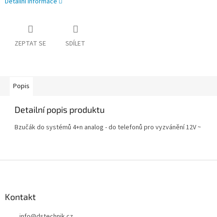
Detailní informace
ZEPTAT SE
SDÍLET
Popis
Detailní popis produktu
Bzučák do systémů 4+n analog - do telefonů pro vyzvánění 12V ~
Z
á
p
a
Kontakt
t
info
@
dstechnik.cz