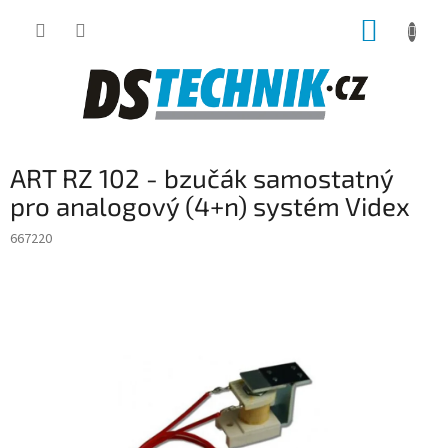
Přejít
NÁKUP
na
obsah
KOŠÍK
ART RZ 102 - bzučák samostatný
pro analogový (4+n) systém Videx
667220