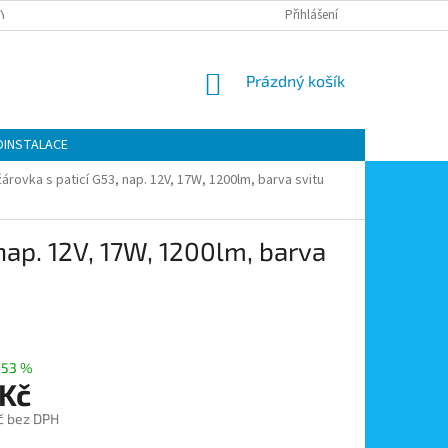
Y OCHRANY OSOBNÍCH ÚDAJŮ
KONTAKTY
Přihlášení
MOJE OBJEDNÁVKA
NÁKUPNÍ
Prázdný košík
KOŠÍK
OINSTALACE
árovka s paticí G53, nap. 12V, 17W, 1200lm, barva svitu
nap. 12V, 17W, 1200lm, barva
–53 %
 Kč
č bez DPH