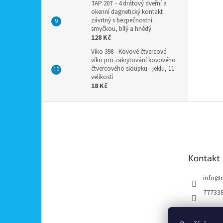
TAP 20T - 4 drátový dveřní a
okenní dagnetický kontakt
závrtný s bezpečnostní
smyčkou, bílý a hnědý
128 Kč
Víko 398 - Kovové čtvercové
víko pro zakrytování kovového
čtvercového sloupku - jeklu, 11
velikostí
18 Kč
Z
á
p
a
t
Kontakt
í
info
@
77733