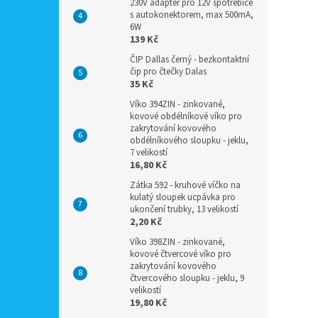
230V adaptér pro 12V spotřebiče
s autokonektorem, max 500mA,
6W
139 Kč
ČIP Dallas černý - bezkontaktní
čip pro čtečky Dalas
35 Kč
Víko 394ZIN - zinkované,
kovové obdélníkové víko pro
zakrytování kovového
obdélníkového sloupku - jeklu,
7 velikostí
16,80 Kč
Zátka 592 - kruhové víčko na
kulatý sloupek ucpávka pro
ukončení trubky, 13 velikostí
2,20 Kč
Víko 398ZIN - zinkované,
kovové čtvercové víko pro
zakrytování kovového
čtvercového sloupku - jeklu, 9
velikostí
19,80 Kč