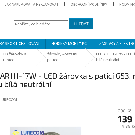
JAK NAKUPOVAT A REKLAMOVAT
OBCHODNÍ PODMÍNKY
PODMÍNK
HLEDAT
BY SPORT CESTOVÁNÍ
HODINKY MOBILY PC
ZÁSUVKY A ELEKTR
LED žárovky a
žárovky - ostatní
LED AR111-17W - LED ž
trubice
patice
bílá neutrální
AR111-17W - LED žárovka s paticí G53, 
u bílá neutrální
LURECOM
298 Kč
139
114,88 K
Měrná