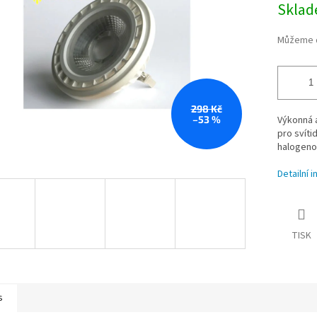
Skla
cena:
Můžeme d
298 Kč
–53 %
Výkonná a
pro svíti
halogeno
Detailní 
TISK
s