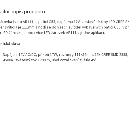
ailní popis produktu
árovka tvaru AR111, s paticí G53, napájena 12V, vestavěné čipy LED CREE SMD 
ěr svítidla je 111mm a hodí se do všech svítidel vybavených paticí G53. V 
u LED žárovku, nebo i více LED žárovek AR111 v jedné aplikaci.
nická data:
Napájení 12V AC/DC, příkon 17W, rozměry 111x56mm, 15x CREE SMD 2835, bar
4500K, světelný tok 1200lm, úhel vyzařování světla 45°.