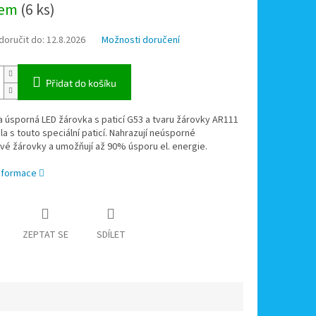
dem
(6 ks)
oručit do:
12.8.2026
Možnosti doručení
Přidat do košíku
 úsporná LED žárovka s paticí G53 a tvaru žárovky AR111
dla s touto speciální paticí. Nahrazují neúsporné
vé žárovky a umožňují až 90% úsporu el. energie.
informace
ZEPTAT SE
SDÍLET