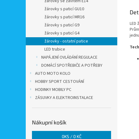
žárovky se závitem E14
žárovky s paticí GU10
Det
žárovky s paticí MR16
LED ž
žárovky s paticí G9
Prům
žárovky s paticí G4
jedn
žárovky - ostatní patice
Tech
LED trubice
NAPÁJENÍ OVLÁDÁNÍ REGULACE
DOMÁCÍ SPOTŘEBIČE A POTŘEBY
AUTO MOTO KOLO
HOBBY SPORT CESTOVÁNÍ
HODINKY MOBILY PC
ZÁSUVKY A ELEKTROINSTALACE
Nákupní košík
0
KS /
0 KČ