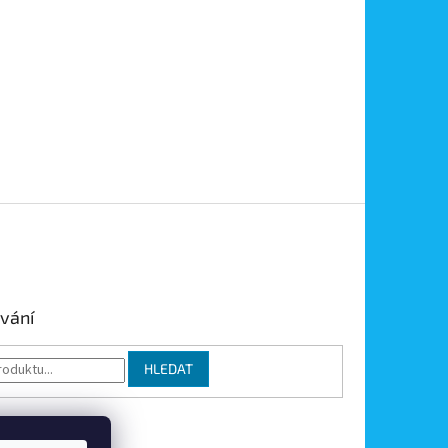
vání
HLEDAT