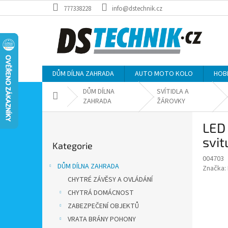
Přejít
777338228
info@dstechnik.cz
na
obsah
DŮM DÍLNA ZAHRADA
AUTO MOTO KOLO
HOB
DŮM DÍLNA
SVÍTIDLA A
Domů
ZAHRADA
ŽÁROVKY
P
LED 
o
Přeskočit
s
svit
Kategorie
kategorie
t
004703
r
DŮM DÍLNA ZAHRADA
Značka:
a
CHYTRÉ ZÁVĚSY A OVLÁDÁNÍ
n
CHYTRÁ DOMÁCNOST
n
í
ZABEZPEČENÍ OBJEKTŮ
p
VRATA BRÁNY POHONY