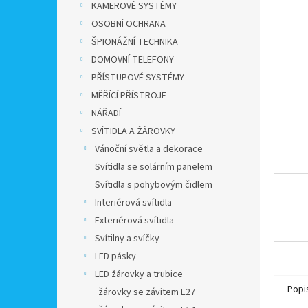
a
KAMEROVÉ SYSTÉMY
n
OSOBNÍ OCHRANA
e
ŠPIONÁŽNÍ TECHNIKA
l
DOMOVNÍ TELEFONY
PŘÍSTUPOVÉ SYSTÉMY
MĚŘÍCÍ PŘÍSTROJE
NÁŘADÍ
SVÍTIDLA A ŽÁROVKY
Vánoční světla a dekorace
Svítidla se solárním panelem
Svítidla s pohybovým čidlem
Interiérová svítidla
Exteriérová svítidla
Svítilny a svíčky
LED pásky
LED žárovky a trubice
Popi
žárovky se závitem E27