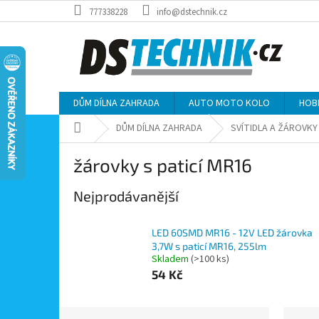
Přejít
777338228
info@dstechnik.cz
na
obsah
DŮM DÍLNA ZAHRADA
AUTO MOTO KOLO
HOB
Domů
DŮM DÍLNA ZAHRADA
SVÍTIDLA A ŽÁROVKY
žárovky s paticí MR16
Nejprodávanější
LED 60SMD MR16 - 12V LED žárovka
3,7W s paticí MR16, 255lm
Skladem
(>100 ks)
54 Kč
P
Ř