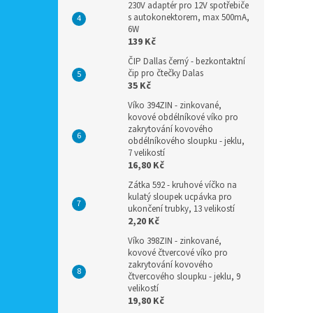
230V adaptér pro 12V spotřebiče
s autokonektorem, max 500mA,
6W
139 Kč
ČIP Dallas černý - bezkontaktní
čip pro čtečky Dalas
35 Kč
Víko 394ZIN - zinkované,
kovové obdélníkové víko pro
zakrytování kovového
obdélníkového sloupku - jeklu,
7 velikostí
16,80 Kč
Zátka 592 - kruhové víčko na
kulatý sloupek ucpávka pro
ukončení trubky, 13 velikostí
2,20 Kč
Víko 398ZIN - zinkované,
kovové čtvercové víko pro
zakrytování kovového
čtvercového sloupku - jeklu, 9
velikostí
19,80 Kč