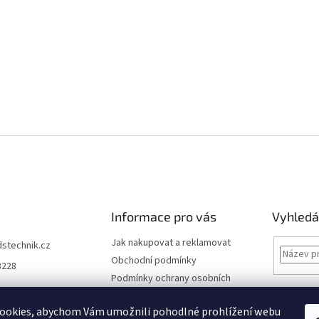
Informace pro vás
Vyhledá
Jak nakupovat a reklamovat
dstechnik.cz
Obchodní podmínky
8228
Podmínky ochrany osobních
údajů
Kontakty
ookies, abychom Vám umožnili pohodlné prohlížení webu