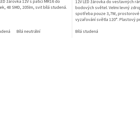
LED žárovka 12V s paticí MR16 do
12V LED žárovka do vestavných r
k, 48 SMD, 205lm, svit bílá studená.
bodových světel. Velmi levný zdroj
spotřeba pouze 3,7W, prostorové
vyzařování světla 120°. Plastový 
kryt LED diod.
tudená
Bílá neutrální
Bílá studená
O
v
l
á
d
a
c
í
p
r
v
k
y
v
ý
p