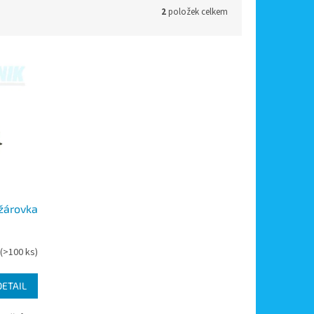
2
položek celkem
žárovka
(>100 ks)
DETAIL