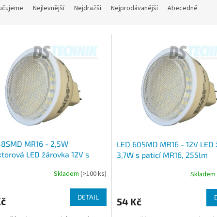
učujeme
Nejlevnější
Nejdražší
Nejprodávanější
Abecedně
48SMD MR16 - 2,5W
LED 60SMD MR16 - 12V LED 
ktorová LED žárovka 12V s
3,7W s paticí MR16, 255lm
í MR16, 205lm
Skladem
(>100 ks)
Skladem
DETAIL
Kč
54 Kč