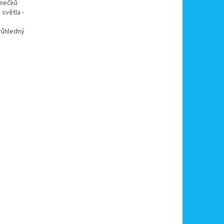
ámečků
 světla -
průhledný