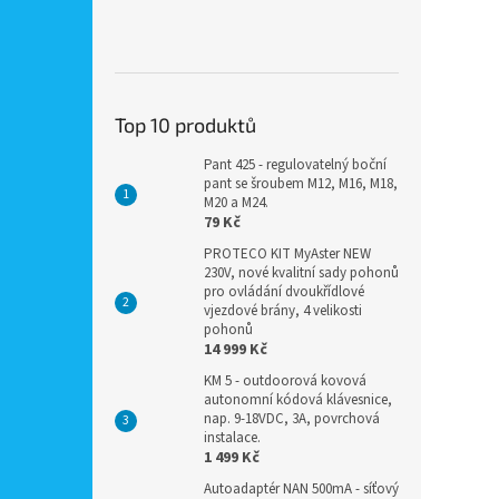
Top 10 produktů
Pant 425 - regulovatelný boční
pant se šroubem M12, M16, M18,
M20 a M24.
79 Kč
PROTECO KIT MyAster NEW
230V, nové kvalitní sady pohonů
pro ovládání dvoukřídlové
vjezdové brány, 4 velikosti
pohonů
14 999 Kč
KM 5 - outdoorová kovová
autonomní kódová klávesnice,
nap. 9-18VDC, 3A, povrchová
instalace.
1 499 Kč
Autoadaptér NAN 500mA - síťový