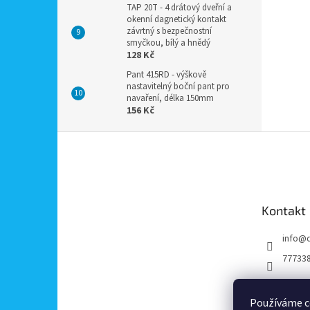
TAP 20T - 4 drátový dveřní a
okenní dagnetický kontakt
závrtný s bezpečnostní
smyčkou, bílý a hnědý
128 Kč
Pant 415RD - výškově
nastavitelný boční pant pro
navaření, délka 150mm
156 Kč
Z
á
p
a
t
Kontakt
í
info
@
77733
Používáme c