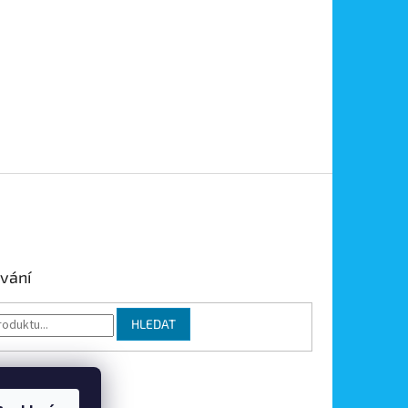
vání
HLEDAT