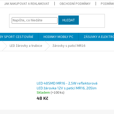
JAK NAKUPOVAT A REKLAMOVAT
OBCHODNÍ PODMÍNKY
PODMÍNK
HLEDAT
BY SPORT CESTOVÁNÍ
HODINKY MOBILY PC
ZÁSUVKY A ELEKTR
LED žárovky a trubice
žárovky s paticí MR16
LED 48SMD MR16 - 2,5W reflektorová
LED žárovka 12V s paticí MR16, 205lm
Skladem
(>100 ks)
48 Kč