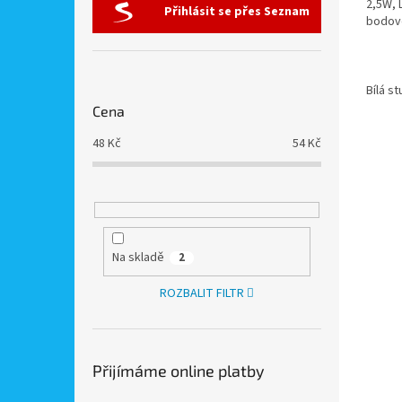
2,5W, 
Přihlásit se přes Seznam
bodove
Bílá s
Cena
48
Kč
54
Kč
Na skladě
2
ROZBALIT FILTR
Přijímáme online platby