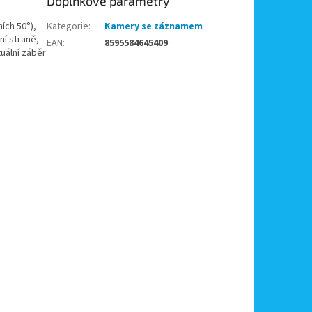
Doplňkové parametry
ích 50°),
Kategorie
:
Kamery se záznamem
ní straně,
EAN
:
8595584645409
tuální záběr