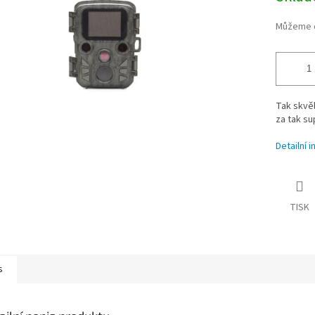
Můžeme d
Tak skvěl
za tak su
Detailní 
TISK
s