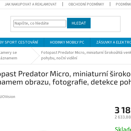
JAK NAKUPOVAT A REKLAMOVAT
OBCHODNÍ PODMÍNKY
PODMÍNK
HLEDAT
BY SPORT CESTOVÁNÍ
HODINKY MOBILY PC
ZÁSUVKY A ELEKTR
Kamery se
Fotopast Predator Micro, miniaturní širokoúhlá v
záznamem
pohybu, noční vidění
past Predator Micro, miniaturní širok
amem obrazu, fotografie, detekce poh
UOVision
3 18
2 633,88
Měrná
Skla
cena: