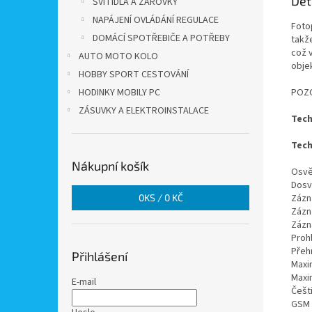
Det
SVÍTIDLA A ŽÁROVKY
NAPÁJENÍ OVLÁDÁNÍ REGULACE
Foto
DOMÁCÍ SPOTŘEBIČE A POTŘEBY
takže
což v
AUTO MOTO KOLO
objek
HOBBY SPORT CESTOVÁNÍ
HODINKY MOBILY PC
POZO
ZÁSUVKY A ELEKTROINSTALACE
Tech
Tech
Nákupní košík
Osvět
Dosv
0
KS /
0 KČ
Zázn
Zázn
Zázn
Prohl
Přehr
Přihlášení
Maxim
Maxi
E-mail
Češt
GSM 