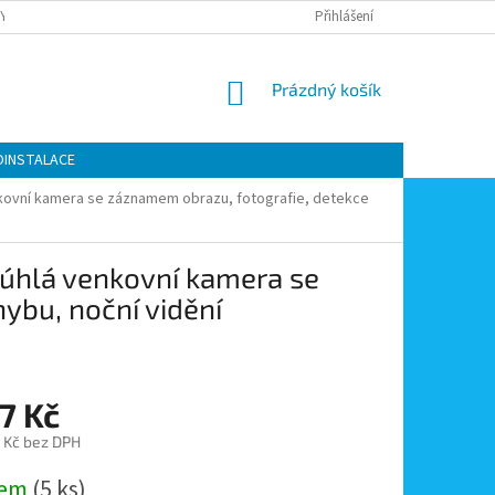
Y OCHRANY OSOBNÍCH ÚDAJŮ
KONTAKTY
Přihlášení
MOJE OBJEDNÁVKA
NÁKUPNÍ
Prázdný košík
KOŠÍK
OINSTALACE
enkovní kamera se záznamem obrazu, fotografie, detekce
oúhlá venkovní kamera se
ybu, noční vidění
7 Kč
 Kč bez DPH
dem
(5 ks)