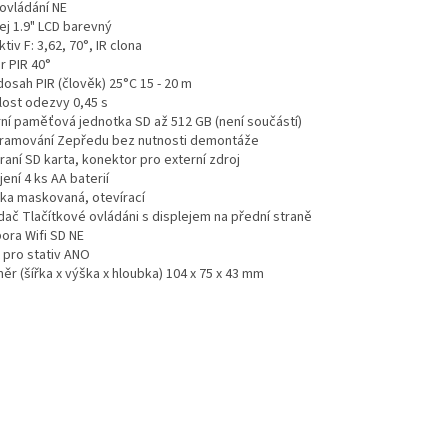
ovládání NE
ej 1.9" LCD barevný
tiv F: 3,62, 70°, IR clona
r PIR 40°
osah PIR (člověk) 25°C 15 - 20 m
lost odezvy 0,45 s
rní paměťová jednotka SD až 512 GB (není součástí)
ramování Zepředu bez nutnosti demontáže
aní SD karta, konektor pro externí zdroj
ení 4 ks AA baterií
ňka maskovaná, otevírací
dač Tlačítkové ovládáni s displejem na přední straně
ora Wifi SD NE
 pro stativ ANO
r (šířka x výška x hloubka) 104 x 75 x 43 mm