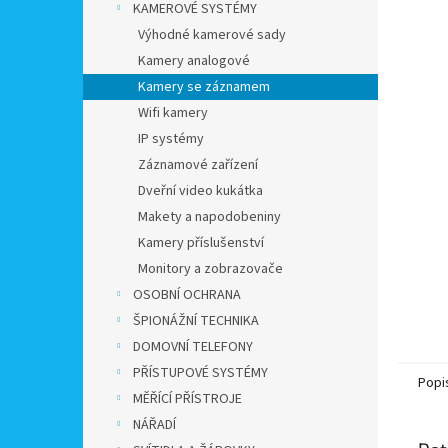
a
KAMEROVÉ SYSTÉMY
n
Výhodné kamerové sady
e
Kamery analogové
l
Kamery se záznamem
Wifi kamery
IP systémy
Záznamové zařízení
Dveřní video kukátka
Makety a napodobeniny
Kamery příslušenství
Monitory a zobrazovače
OSOBNÍ OCHRANA
ŠPIONÁŽNÍ TECHNIKA
DOMOVNÍ TELEFONY
PŘÍSTUPOVÉ SYSTÉMY
Popi
MĚŘÍCÍ PŘÍSTROJE
NÁŘADÍ