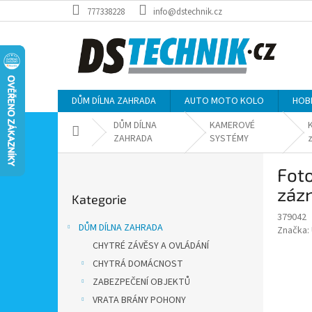
Přejít
777338228
info@dstechnik.cz
na
obsah
DŮM DÍLNA ZAHRADA
AUTO MOTO KOLO
HOB
DŮM DÍLNA
KAMEROVÉ
Domů
ZAHRADA
SYSTÉMY
P
Foto
o
Přeskočit
s
zázn
Kategorie
kategorie
t
379042
r
DŮM DÍLNA ZAHRADA
Značka:
a
CHYTRÉ ZÁVĚSY A OVLÁDÁNÍ
n
CHYTRÁ DOMÁCNOST
n
í
ZABEZPEČENÍ OBJEKTŮ
p
VRATA BRÁNY POHONY