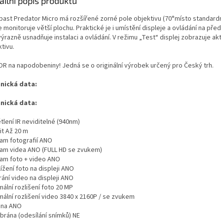
ailní popis produktu
past Predator Micro má rozšířené zorné pole objektivu (70°místo standardn
 monitoruje větší plochu. Praktické je i umístění displeje a ovládání na před
ýrazně usnadňuje instalaci a ovládání. V režimu „Test“ displej zobrazuje ak
tivu.
R na napodobeniny! Jedná se o originální výrobek určený pro Český trh.
nická data:
nická data:
lení IR neviditelné (940nm)
it Až 20 m
am fotografií ANO
am videa ANO (FULL HD se zvukem)
am foto + video ANO
ížení foto na displeji ANO
ání video na displeji ANO
ální rozlišení foto 20 MP
mální rozlišení video 3840 x 2160P / se zvukem
ina ANO
brána (odesílání snímků) NE