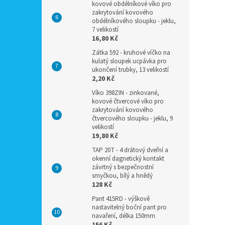
kovové obdélníkové víko pro
zakrytování kovového
obdélníkového sloupku - jeklu,
7 velikostí
16,80 Kč
Zátka 592 - kruhové víčko na
kulatý sloupek ucpávka pro
ukončení trubky, 13 velikostí
2,20 Kč
Víko 398ZIN - zinkované,
kovové čtvercové víko pro
zakrytování kovového
čtvercového sloupku - jeklu, 9
velikostí
19,80 Kč
TAP 20T - 4 drátový dveřní a
okenní dagnetický kontakt
závrtný s bezpečnostní
smyčkou, bílý a hnědý
128 Kč
Pant 415RD - výškově
nastavitelný boční pant pro
navaření, délka 150mm