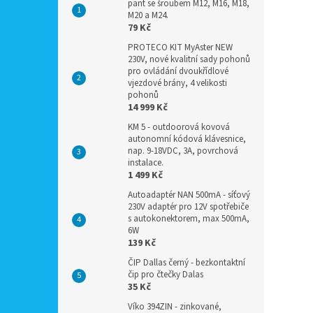
pant se šroubem M12, M16, M18,
M20 a M24.
79 Kč
PROTECO KIT MyAster NEW
230V, nové kvalitní sady pohonů
pro ovládání dvoukřídlové
vjezdové brány, 4 velikosti
pohonů
14 999 Kč
KM 5 - outdoorová kovová
autonomní kódová klávesnice,
nap. 9-18VDC, 3A, povrchová
instalace.
1 499 Kč
Autoadaptér NAN 500mA - síťový
230V adaptér pro 12V spotřebiče
s autokonektorem, max 500mA,
6W
139 Kč
ČIP Dallas černý - bezkontaktní
čip pro čtečky Dalas
35 Kč
Víko 394ZIN - zinkované,