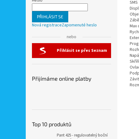
Heslo
SMS 
Displ
Objek
PŘIHLÁSIT SE
Zábě
Nová registrace
Zapomenuté heslo
Max d
Rych
nebo
Exte
Prog
Rozhr
Přihlásit se přes Seznam
Napáj
Skří
Ovla
Podp
Přijímáme online platby
Závit
Rozmě
Top 10 produktů
Pant 425 - regulovatelný boční