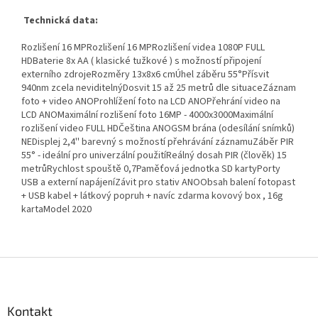
Technická data:
Rozlišení 16 MPRozlišení 16 MPRozlišení videa 1080P FULL
HDBaterie 8x AA ( klasické tužkové ) s možností připojení
externího zdrojeRozměry 13x8x6 cmÚhel záběru 55°Přísvit
940nm zcela neviditelnýDosvit 15 až 25 metrů dle situaceZáznam
foto + video ANOProhlížení foto na LCD ANOPřehrání video na
LCD ANOMaximální rozlišení foto 16MP - 4000x3000Maximální
rozlišení video FULL HDČeština ANOGSM brána (odesílání snímků)
NEDisplej 2,4'' barevný s možností přehrávání záznamuZáběr PIR
55° - ideální pro univerzální použitíReálný dosah PIR (člověk) 15
metrůRychlost spouště 0,7Paměťová jednotka SD kartyPorty
USB a externí napájeníZávit pro stativ ANOObsah balení fotopast
+ USB kabel + látkový popruh + navíc zdarma kovový box , 16g
kartaModel 2020
Z
á
p
a
Kontakt