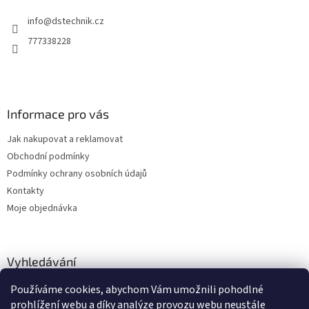
t
info
@
dstechnik.cz
í
777338228
Informace pro vás
Jak nakupovat a reklamovat
Obchodní podmínky
Podmínky ochrany osobních údajů
Kontakty
Moje objednávka
Vyhledávání
Používáme cookies, abychom Vám umožnili pohodlné
HLEDAT
prohlížení webu a díky analýze provozu webu neustále