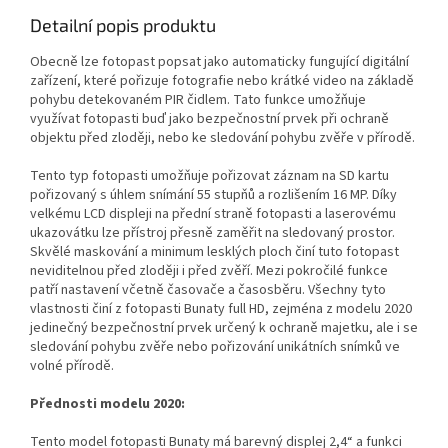
Detailní popis produktu
Obecně lze fotopast popsat jako automaticky fungující digitální
zařízení, které pořizuje fotografie nebo krátké video na základě
pohybu detekovaném PIR čidlem. Tato funkce umožňuje
využívat fotopasti buď jako bezpečnostní prvek při ochraně
objektu před zloději, nebo ke sledování pohybu zvěře v přírodě.
Tento typ fotopasti umožňuje pořizovat záznam na SD kartu
pořizovaný s úhlem snímání 55 stupňů a rozlišením 16 MP. Díky
velkému LCD displeji na přední straně fotopasti a laserovému
ukazovátku lze přístroj přesně zaměřit na sledovaný prostor.
Skvělé maskování a minimum lesklých ploch činí tuto fotopast
neviditelnou před zloději i před zvěří. Mezi pokročilé funkce
patří nastavení včetně časovače a časosběru. Všechny tyto
vlastnosti činí z fotopasti Bunaty full HD, zejména z modelu 2020
jedinečný bezpečnostní prvek určený k ochraně majetku, ale i se
sledování pohybu zvěře nebo pořizování unikátních snímků ve
volné přírodě.
Přednosti modelu 2020:
Tento model fotopasti Bunaty má barevný displej 2,4“ a funkci