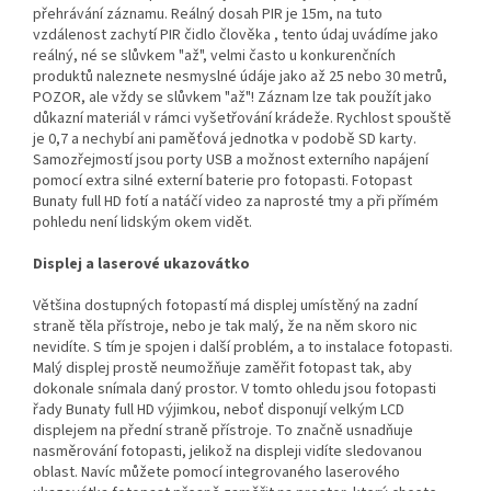
přehrávání záznamu. Reálný dosah PIR je 15m, na tuto
vzdálenost zachytí PIR čidlo člověka , tento údaj uvádíme jako
reálný, né se slůvkem "až", velmi často u konkurenčních
produktů naleznete nesmyslné údáje jako až 25 nebo 30 metrů,
POZOR, ale vždy se slůvkem "až"! Záznam lze tak použít jako
důkazní materiál v rámci vyšetřování krádeže. Rychlost spouště
je 0,7 a nechybí ani paměťová jednotka v podobě SD karty.
Samozřejmostí jsou porty USB a možnost externího napájení
pomocí extra silné externí baterie pro fotopasti. Fotopast
Bunaty full HD fotí a natáčí video za naprosté tmy a při přímém
pohledu není lidským okem vidět.
Displej a laserové ukazovátko
Většina dostupných fotopastí má displej umístěný na zadní
straně těla přístroje, nebo je tak malý, že na něm skoro nic
nevidíte. S tím je spojen i další problém, a to instalace fotopasti.
Malý displej prostě neumožňuje zaměřit fotopast tak, aby
dokonale snímala daný prostor. V tomto ohledu jsou fotopasti
řady Bunaty full HD výjimkou, neboť disponují velkým LCD
displejem na přední straně přístroje. To značně usnadňuje
nasměrování fotopasti, jelikož na displeji vidíte sledovanou
oblast. Navíc můžete pomocí integrovaného laserového