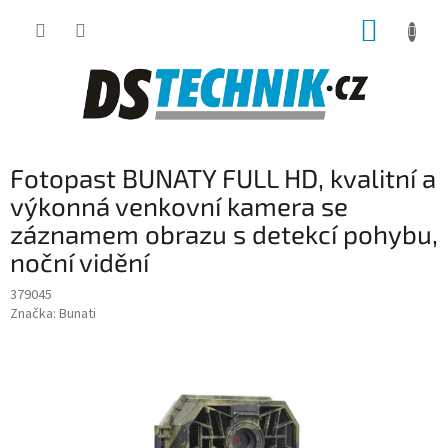
Přejít
NÁKUP
na
obsah
KOŠÍK
Fotopast BUNATY FULL HD, kvalitní a
výkonná venkovní kamera se
záznamem obrazu s detekcí pohybu,
noční vidění
379045
Značka:
Bunati