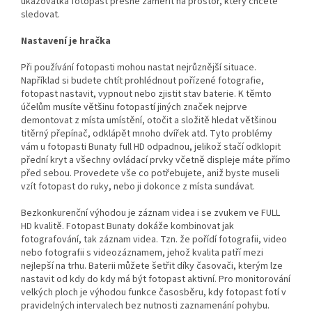
ukazovátka fotopast přesně zaměřit na prostor, který chcete
sledovat.
Nastavení je hračka
Při používání fotopasti mohou nastat nejrůznější situace.
Například si budete chtít prohlédnout pořízené fotografie,
fotopast nastavit, vypnout nebo zjistit stav baterie. K těmto
účelům musíte většinu fotopastí jiných značek nejprve
demontovat z místa umístění, otočit a složitě hledat většinou
titěrný přepínač, odklápět mnoho dvířek atd. Tyto problémy
vám u fotopasti Bunaty full HD odpadnou, jelikož stačí odklopit
přední kryt a všechny ovládací prvky včetně displeje máte přímo
před sebou. Provedete vše co potřebujete, aniž byste museli
vzít fotopast do ruky, nebo ji dokonce z místa sundávat.
Bezkonkurenční výhodou je záznam videa i se zvukem ve FULL
HD kvalitě. Fotopast Bunaty dokáže kombinovat jak
fotografování, tak záznam videa. Tzn. že pořídí fotografii, video
nebo fotografii s videozáznamem, jehož kvalita patří mezi
nejlepší na trhu. Baterii můžete šetřit díky časovači, kterým lze
nastavit od kdy do kdy má být fotopast aktivní. Pro monitorování
velkých ploch je výhodou funkce časosběru, kdy fotopast fotí v
pravidelných intervalech bez nutnosti zaznamenání pohybu.