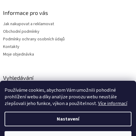
Informace pro vás
Jak nakupovat a reklamovat
Obchodní podmínky
Podmínky ochrany osobních údajů
Kontakty
Moje objednávka
Vyhledávání
Používáme cookies, abychom Vám umožnili pohodlné
HLEDAT
prohlížení webu a díky analýze provozu webu neustále
zlepšovali jeho funkce, výkon a použitelnost.
Více informací
Nastavení
Vytvořil Shoptet