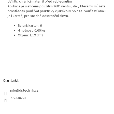
UV filtr, chránící materiál před vyblednutím.
Aplikace je ulehčena použitím 360° ventilu, díky kterému můžete
prostředek používat prakticky v jakékoliv poloze. Součástí obalu
je i kartáč, pro snadné odstranění skvrn.
Balení: karton: 6
Hmotnost: 0,60 kg
Objem: 1,19 dm3
Z
á
p
a
Kontakt
t
info
@
dstechnik.cz
í
777338228