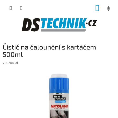
Přejít
NÁKUP
na
obsah
KOŠÍK
Čistič na čalounění s kartáčem
500ml
700284-01