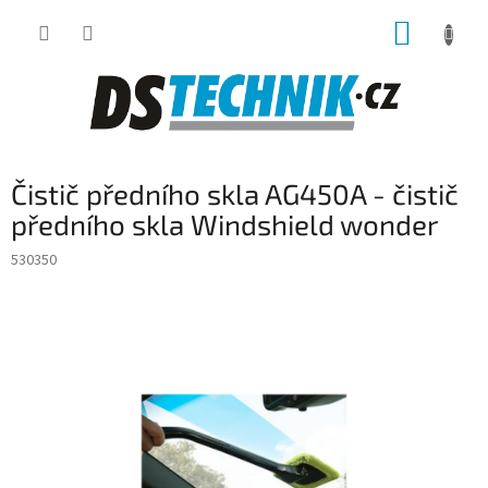
Přejít
NÁKUP
na
obsah
KOŠÍK
Čistič předního skla AG450A - čistič
předního skla Windshield wonder
530350