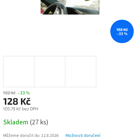
192 Kč
–33 %
192 Kč
–33 %
128 Kč
105,79 Kč bez DPH
Měrná
Skladem
(27 ks)
cena:
Můžeme doručit do:
12.8.2026
Možnosti doručení