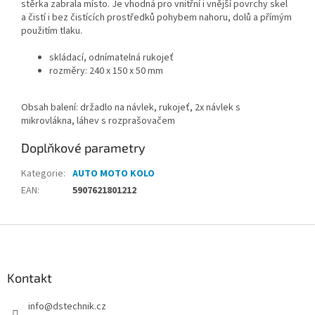
stěrka zabrala místo. Je vhodná pro vnitřní i vnější povrchy skel
a čistí i bez čistících prostředků pohybem nahoru, dolů a přímým
použitím tlaku.
skládací, odnímatelná rukojeť
rozměry: 240 x 150 x 50 mm
Obsah balení: držadlo na návlek, rukojeť, 2x návlek s
mikrovlákna, láhev s rozprašovačem
Doplňkové parametry
Kategorie
:
AUTO MOTO KOLO
EAN
:
5907621801212
Z
á
p
a
Kontakt
t
info
@
dstechnik.cz
í