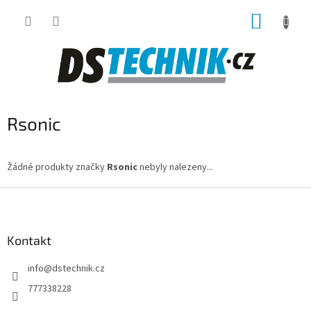
Přejít
NÁKUP
na
obsah
KOŠÍK
Rsonic
Žádné produkty značky
Rsonic
nebyly nalezeny...
Z
á
p
a
Kontakt
t
info
@
dstechnik.cz
í
777338228