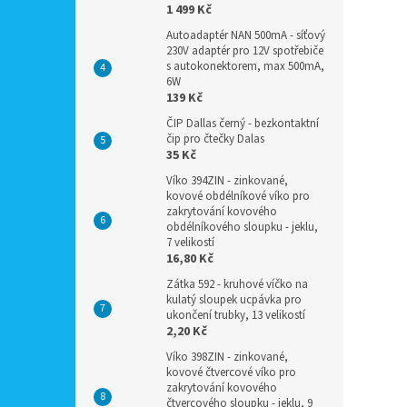
1 499 Kč
Autoadaptér NAN 500mA - síťový
230V adaptér pro 12V spotřebiče
s autokonektorem, max 500mA,
6W
139 Kč
ČIP Dallas černý - bezkontaktní
čip pro čtečky Dalas
35 Kč
Víko 394ZIN - zinkované,
kovové obdélníkové víko pro
zakrytování kovového
obdélníkového sloupku - jeklu,
7 velikostí
16,80 Kč
Zátka 592 - kruhové víčko na
kulatý sloupek ucpávka pro
ukončení trubky, 13 velikostí
2,20 Kč
Víko 398ZIN - zinkované,
kovové čtvercové víko pro
zakrytování kovového
čtvercového sloupku - jeklu, 9