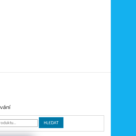
vání
HLEDAT