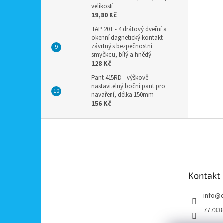
velikostí
19,80 Kč
TAP 20T - 4 drátový dveřní a
okenní dagnetický kontakt
závrtný s bezpečnostní
smyčkou, bílý a hnědý
128 Kč
Pant 415RD - výškově
nastavitelný boční pant pro
navaření, délka 150mm
156 Kč
Z
á
p
a
t
Kontakt
í
info
@
77733