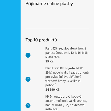
Přijímáme online platby
Top 10 produktů
Pant 425 - regulovatelný boční
pant se šroubem M12, M16, M18,
M20 a M24.
79 Kč
PROTECO KIT MyAster NEW
230V, nové kvalitní sady pohonů
pro ovládání dvoukřídlové
vjezdové brány, 4 velikosti
pohonů
14 999 Kč
KM 5 - outdoorová kovová
autonomní kódová klávesnice,
nap. 9-18VDC, 3A, povrchová
instalace.