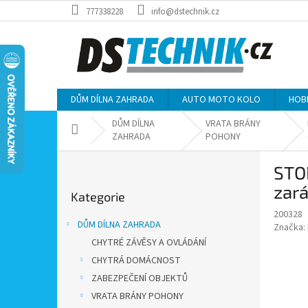
Přejít
777338228
info@dstechnik.cz
na
obsah
DŮM DÍLNA ZAHRADA
AUTO MOTO KOLO
HOB
DŮM DÍLNA
VRATA BRÁNY
Domů
ZAHRADA
POHONY
P
STOP
o
Přeskočit
s
zará
Kategorie
kategorie
t
200328
r
DŮM DÍLNA ZAHRADA
Značka:
a
CHYTRÉ ZÁVĚSY A OVLÁDÁNÍ
n
CHYTRÁ DOMÁCNOST
n
í
ZABEZPEČENÍ OBJEKTŮ
p
VRATA BRÁNY POHONY