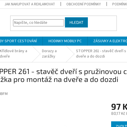
JAK NAKUPOVAT A REKLAMOVAT
OBCHODNÍ PODMÍNKY
PODMÍNK
HLEDAT
BY SPORT CESTOVÁNÍ
HODINKY MOBILY PC
ZÁSUVKY A ELEKTR
Křídlové brány a
Dorazy a
STOPPER 261 - stavěč dveří s
dveře
zarážky
dveře a do dozdi
PER 261 - stavěč dveří s pružinovou c
žka pro montáž na dveře a do dozdi
IBFM
97 
80,17 Kč
Měrná
ZVOLT
cena: