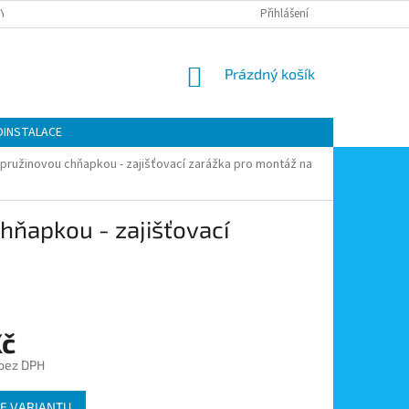
Y OCHRANY OSOBNÍCH ÚDAJŮ
KONTAKTY
Přihlášení
MOJE OBJEDNÁVKA
NÁKUPNÍ
Prázdný košík
KOŠÍK
OINSTALACE
 pružinovou chňapkou - zajišťovací zarážka pro montáž na
hňapkou - zajišťovací
Kč
 bez DPH
E VARIANTU