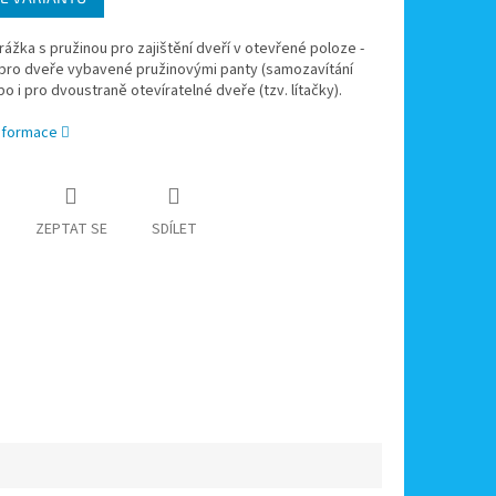
rážka s pružinou pro zajištění dveří v otevřené poloze -
 pro dveře vybavené pružinovými panty (samozavítání
bo i pro dvoustraně otevíratelné dveře (tzv. lítačky).
informace
ZEPTAT SE
SDÍLET