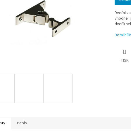
Dveřní za
vhodné i
dveří) ne
Detailní 
TISK
nty
Popis