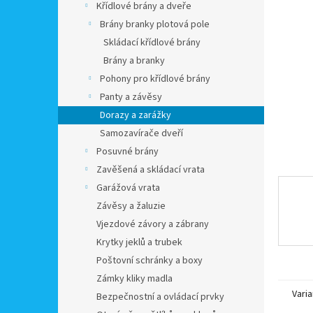
a
Křídlové brány a dveře
n
Brány branky plotová pole
e
Skládací křídlové brány
l
Brány a branky
Pohony pro křídlové brány
Panty a závěsy
Dorazy a zarážky
Samozavírače dveří
Posuvné brány
Zavěšená a skládací vrata
Garážová vrata
Závěsy a žaluzie
Vjezdové závory a zábrany
Krytky jeklů a trubek
Poštovní schránky a boxy
Zámky kliky madla
Varia
Bezpečnostní a ovládací prvky