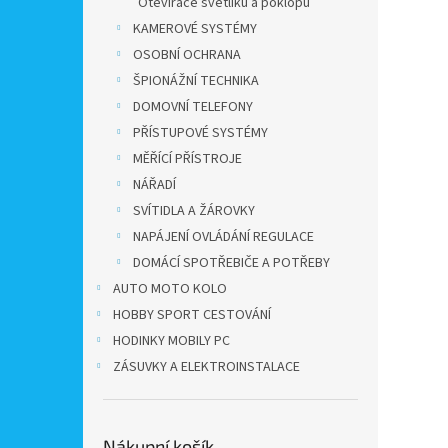
Otevírače světlíků a poklopů
KAMEROVÉ SYSTÉMY
OSOBNÍ OCHRANA
ŠPIONÁŽNÍ TECHNIKA
DOMOVNÍ TELEFONY
PŘÍSTUPOVÉ SYSTÉMY
MĚŘÍCÍ PŘÍSTROJE
NÁŘADÍ
SVÍTIDLA A ŽÁROVKY
NAPÁJENÍ OVLÁDÁNÍ REGULACE
DOMÁCÍ SPOTŘEBIČE A POTŘEBY
AUTO MOTO KOLO
HOBBY SPORT CESTOVÁNÍ
HODINKY MOBILY PC
ZÁSUVKY A ELEKTROINSTALACE
Nákupní košík