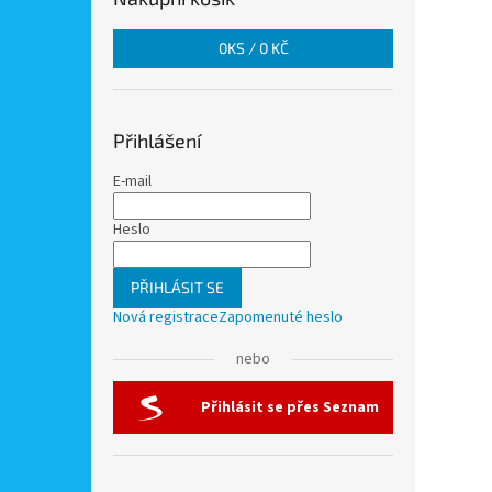
0
KS /
0 KČ
Přihlášení
E-mail
Heslo
PŘIHLÁSIT SE
Nová registrace
Zapomenuté heslo
nebo
Přihlásit se přes Seznam