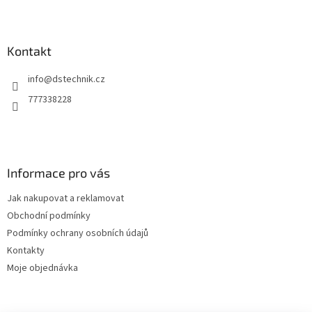
l
Z
á
á
d
p
a
a
Kontakt
c
t
í
info
@
dstechnik.cz
í
p
r
777338228
v
k
y
v
ý
Informace pro vás
p
i
Jak nakupovat a reklamovat
s
u
Obchodní podmínky
Podmínky ochrany osobních údajů
Kontakty
Moje objednávka