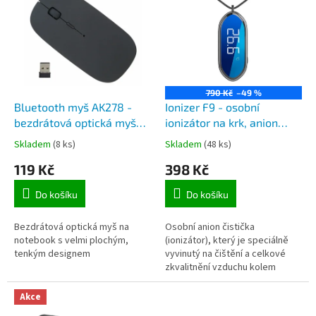
r
p
o
i
d
s
u
p
k
r
t
o
ů
790 Kč
–49 %
d
Bluetooth myš AK278 -
Ionizer F9 - osobní
u
bezdrátová optická myš
ionizátor na krk, anion
k
na notebook s velmi
čistič s měřením teploty a
Skladem
(8 ks)
Skladem
(48 ks)
t
plochým, tenkým
vlhkosti vzduchu, dobíjecí
119 Kč
398 Kč
ů
designem
z USB
Do košíku
Do košíku
Bezdrátová optická myš na
Osobní anion čistička
notebook s velmi plochým,
(ionizátor), který je speciálně
tenkým designem
vyvinutý na čištění a celkové
zkvalitnění vzduchu kolem
osoby, která jej nosí. Kromě
této funkce přístroj měří i
Akce
okolní...