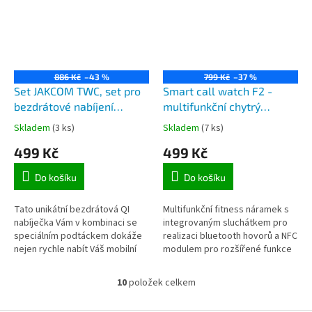
886 Kč
–43 %
799 Kč
–37 %
Set JAKCOM TWC, set pro
Smart call watch F2 -
bezdrátové nabíjení
multifunkční chytrý
mobilních telefonů a pro
náramek a bluetooth
Skladem
(3 ks)
Skladem
(7 ks)
ohřev nápojů
handsfree s funkcí NFC
499 Kč
499 Kč
Do košíku
Do košíku
Tato unikátní bezdrátová QI
Multifunkční fitness náramek s
nabíječka Vám v kombinaci se
integrovaným sluchátkem pro
speciálním podtáckem dokáže
realizaci bluetooth hovorů a NFC
nejen rychle nabít Váš mobilní
modulem pro rozšířené funkce
telefon, ale také udržet Vaší
jako je např. odemykání telefonu
kávu, čaj, kojeneckou výživu a...
pomocí náramku,...
10
položek celkem
O
v