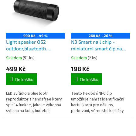
990 Kč
–49 %
268 Kč
–26 %
Light speaker OS2
N3 Smart nail chip -
outdoor,bluetooth
miniaturní smart čip na
reproduktor s krytím IP56,
nehet s NFC
Skladem
(51 ks)
Skladem
(2 ks)
svítilnou a držákem na
499 Kč
198 Kč
kolo, funkce powerbanky
Do košíku
Do košíku
LED svítidlo a bluetooth
Tento flexibilní NFC čip
reproduktor s handsfree který
umožňuje nahrát identifikační
splní 4 funkce, jako je výkonná
kartu (kartu pro nákupy,
svítilna na kolo, hudební
parkování, věrnostní kartičky
přehrávač a powerbanka pro
apod.), ukládat své informace
Váš mobilní telefon. Krytí IP56
(vizitku apod.), sdílet informace
proti...
a...