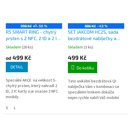
až
998 Kč
–50 %
886 Kč
–43 %
R5 SMART RING - chytrý
SET JAKCOM HC2S, sada
prsten s 2 NFC, 2 ID a 2 IC
bezdrátové nabíječky a
moduly pro čtečky
ohřívacího hrnku 400ML
Skladem
(26 ks)
Skladem
(3 ks)
vstupních systémů
499 Kč
499 Kč
od
DETAIL
Do košíku
Speciální AKCE na velikost S-
Tato unikátní bezdrátová QI
chytrý prsten, který nahradí 2
nabíječka Vám v kombinaci se
ID, 2 IC karty a je osazen 2 NFC
speciálním hrnkem dokáže
moduly.
nejen rychle nabít Váš mobilní
telefon, ale také udržet Vaší
S
L
kávu, čaj, a další nápoje...