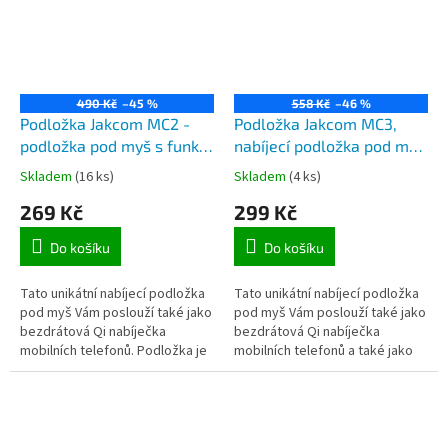
490 Kč
–45 %
558 Kč
–46 %
Podložka Jakcom MC2 -
Podložka Jakcom MC3,
podložka pod myš s funkcí
nabíjecí podložka pod myš
bezdrátového nabíjení
s bezdrátovou nabíječkou
Skladem
(16 ks)
Skladem
(4 ks)
mobilního telefonu
Qi a funkcí ohřevu hrnků
269 Kč
299 Kč
Do košíku
Do košíku
Tato unikátní nabíjecí podložka
Tato unikátní nabíjecí podložka
pod myš Vám poslouží také jako
pod myš Vám poslouží také jako
bezdrátová Qi nabíječka
bezdrátová Qi nabíječka
mobilních telefonů. Podložka je
mobilních telefonů a také jako
vyrobena z rychleschnoucího
ohřívací podložka hrnků. Váš
vlákna, které mimo jiné...
nápoj díky této funkci...