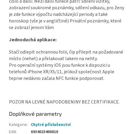
číslo a další. Mezi další funkce patří: sdílení vizitky,
zobrazení soukromé poznámky, sdílení odkazu, pro ženy
je zde funkce výpočtu nadcházející periody a také
horoskop (vše je v angličtině) Privátní poznámky, které
se zobrazí jenom Vám
Jednoduchá aplikace:
Stačí odlepit ochrannou folii, čip přilepit na požadované
místo (nehet) a přelakovat lakem na nehty.
Pro operační systémy iOS jsou funkce k dispozici u
telefonů iPhone XR/XS/11, jelikož společnost Apple
teprve nedávno začala NFC funkce podporovat.
POZOR NA LEVNÉ NAPODOBENINY BEZ CERTIFIKACE.
Doplňkové parametry
Kategorie
:
Chytré příslušenství
EAN
:
6934023400810