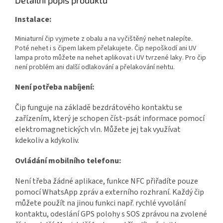
Detailní popis produktu
Instalace:
Miniaturní čip vyjmete z obalu a na vyčištěný nehet nalepíte.
Poté nehet i s čipem lakem přelakujete. Čip nepoškodí ani UV
lampa proto můžete na nehet aplikovat i UV tvrzené laky. Pro čip
není problém ani další odlakování a přelakování nehtu.
Není potřeba nabíjení:
Čip funguje na základě bezdrátového kontaktu se
zařízením, který je schopen číst-psát informace pomocí
elektromagnetických vln. Můžete jej tak využívat
kdekoliv a kdykoliv.
Ovládání mobilního telefonu:
Není třeba žádné aplikace, funkce NFC přiřadíte pouze
pomocí WhatsApp zpráv a externího rozhraní. Každý čip
můžete použít na jinou funkci např. rychlé vyvolání
kontaktu, odeslání GPS polohy s SOS zprávou na zvolené