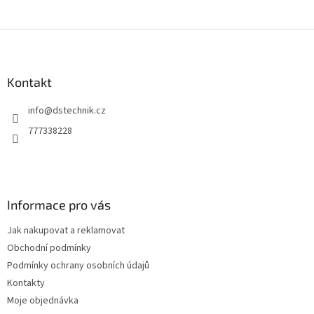
Z
á
p
a
Kontakt
t
info
@
dstechnik.cz
í
777338228
Informace pro vás
Jak nakupovat a reklamovat
Obchodní podmínky
Podmínky ochrany osobních údajů
Kontakty
Moje objednávka