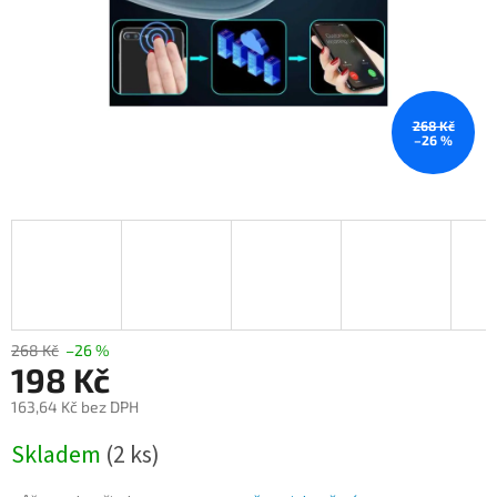
268 Kč
–26 %
268 Kč
–26 %
198 Kč
163,64 Kč bez DPH
Měrná
Skladem
(2 ks)
cena: