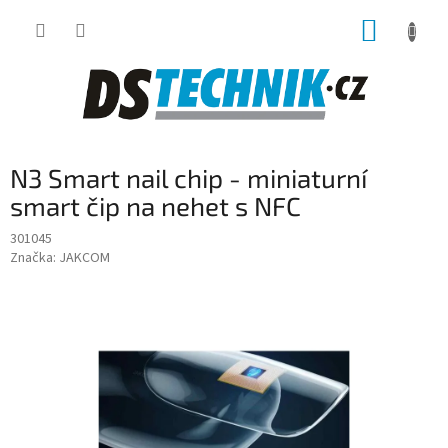
Přejít
NÁKUP
na
obsah
KOŠÍK
N3 Smart nail chip - miniaturní
smart čip na nehet s NFC
301045
Značka:
JAKCOM