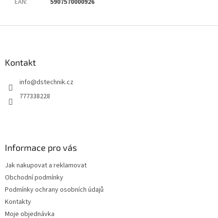
EAN
:
5907570000926
Z
á
p
a
Kontakt
t
info
@
dstechnik.cz
í
777338228
Informace pro vás
Jak nakupovat a reklamovat
Obchodní podmínky
Podmínky ochrany osobních údajů
Kontakty
Moje objednávka