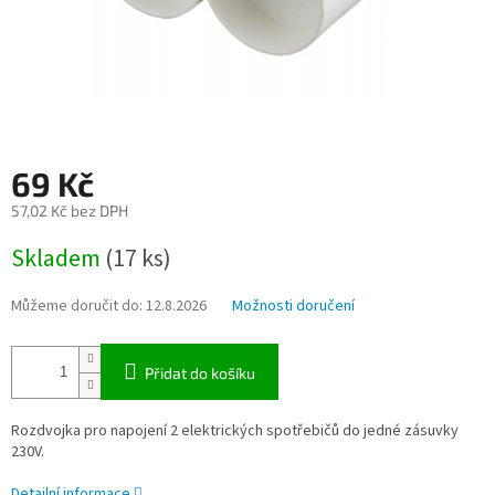
69 Kč
57,02 Kč bez DPH
Měrná
Skladem
(17 ks)
cena:
Můžeme doručit do:
12.8.2026
Možnosti doručení
Přidat do košíku
Rozdvojka pro napojení 2 elektrických spotřebičů do jedné zásuvky
230V.
Detailní informace