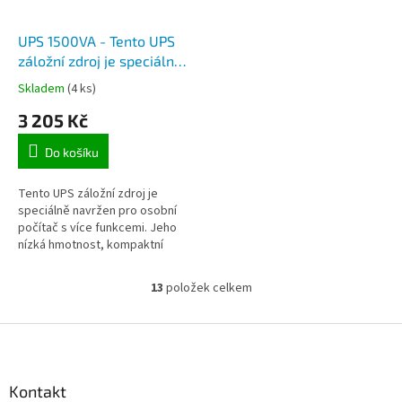
UPS 1500VA - Tento UPS
záložní zdroj je speciálně
navržen pro osobní
Skladem
(4 ks)
počítač s více funkcemi
3 205 Kč
Do košíku
Tento UPS záložní zdroj je
speciálně navržen pro osobní
počítač s více funkcemi. Jeho
nízká hmotnost, kompaktní
design dokonale zapadá do
omezeného pracovního
13
položek celkem
O
prostředí. Řada...
v
l
Z
á
á
d
p
a
a
Kontakt
c