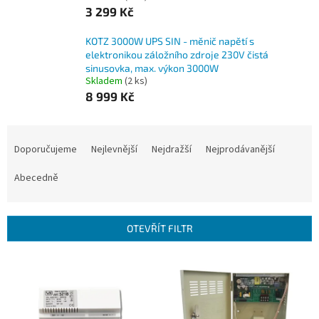
3 299 Kč
KOTZ 3000W UPS SIN - měnič napětí s
elektronikou záložního zdroje 230V čistá
sinusovka, max. výkon 3000W
Skladem
(2 ks)
8 999 Kč
Ř
a
Doporučujeme
Nejlevnější
Nejdražší
Nejprodávanější
z
e
Abecedně
n
í
p
OTEVŘÍT FILTR
r
o
V
d
ý
u
p
k
i