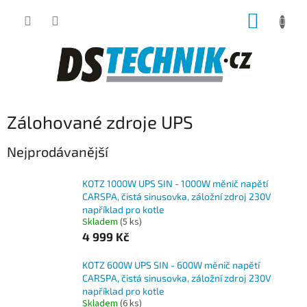
Přejít
NÁKUP
na
obsah
KOŠÍK
Zálohované zdroje UPS
Nejprodávanější
KOTZ 1000W UPS SIN - 1000W měnič napětí
CARSPA, čistá sinusovka, záložní zdroj 230V
například pro kotle
Skladem
(5 ks)
4 999 Kč
KOTZ 600W UPS SIN - 600W měnič napětí
CARSPA, čistá sinusovka, záložní zdroj 230V
například pro kotle
Skladem
(6 ks)