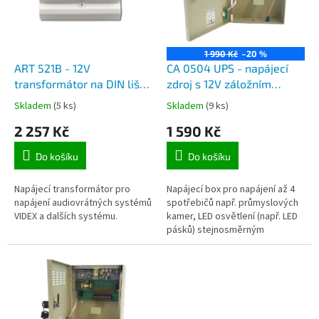
t
s
ů
p
r
o
1 990 Kč
–20 %
d
ART 521B - 12V
CA 0504 UPS - napájecí
u
transformátor na DIN lištu
zdroj s 12V záložním
k
s elektronikou záložního
zdrojem UPS, 4 výstupní
Skladem
(5 ks)
Skladem
(9 ks)
t
zdroje pro audiotelefony
kanály, max. zatížení 5A v
2 257 Kč
1 590 Kč
ů
VIDEX
kovové skříni se zámkem
Do košíku
Do košíku
Napájecí transformátor pro
Napájecí box pro napájení až 4
napájení audiovrátných systémů
spotřebičů např. průmyslových
VIDEX a dalších systému.
kamer, LED osvětlení (např. LED
pásků) stejnosměrným
stabilizovaným napětím 12V do
maximálního zatížení 5A (60W)....