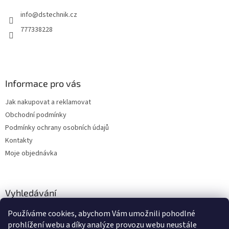
t
í
info
@
dstechnik.cz
í
p
r
777338228
v
k
y
v
ý
Informace pro vás
p
i
Jak nakupovat a reklamovat
s
u
Obchodní podmínky
Podmínky ochrany osobních údajů
Kontakty
Moje objednávka
Vyhledávání
Používáme cookies, abychom Vám umožnili pohodlné
HLEDAT
prohlížení webu a díky analýze provozu webu neustále