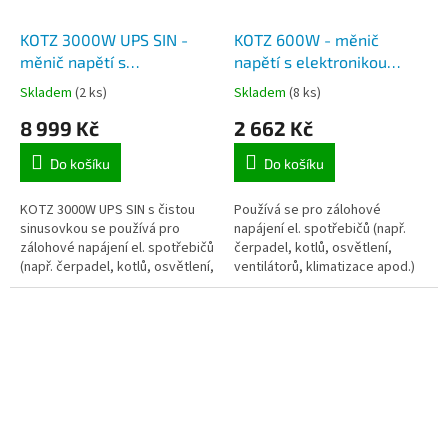
KOTZ 3000W UPS SIN -
KOTZ 600W - měnič
měnič napětí s
napětí s elektronikou
elektronikou záložního
záložního zdroje 230V
Skladem
(2 ks)
Skladem
(8 ks)
zdroje 230V čistá
například pro kotle, max.
8 999 Kč
2 662 Kč
sinusovka, max. výkon
výkon 600W
3000W
Do košíku
Do košíku
KOTZ 3000W UPS SIN s čistou
Používá se pro zálohové
sinusovkou se používá pro
napájení el. spotřebičů (např.
zálohové napájení el. spotřebičů
čerpadel, kotlů, osvětlení,
(např. čerpadel, kotlů, osvětlení,
ventilátorů, klimatizace apod.)
ventilátorů, klimatizace apod.)
na 230V. V případě výpadku el.
na 230V. V případě...
energie, měnič automaticky...