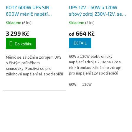
KOTZ 600W UPS SIN -
UPS 12V - 60W a 120W
600W měnič napětí
síťový zdroj 230V-12V, se
CARSPA, čistá sinusovka,
záložním zdrojem pro
Skladem
(6 ks)
Skladem
(3 ks)
záložní zdroj 230V
napájení 12V spotřebičů,
3 299 Kč
664 Kč
například pro kotle
dodáváme bez AKU
od
DETAIL
Do košíku
60W a 120W elektronický
Měnič se záložním zdrojem UPS
napájecí zdroj z 230V na 12V s
s čistým průběhem
elektronikou záložního zdroje
sinusovky. Používá se pro
pro napájení 12V spotřebičů
zálohové napájení el. spotřebičů
(např. průmyslových kamer, EZS,
(např. čerpadel, kotlů, osvětlení,
měřící elektronika, dálkové...
60W
120W
ventilátorů, klimatizace...