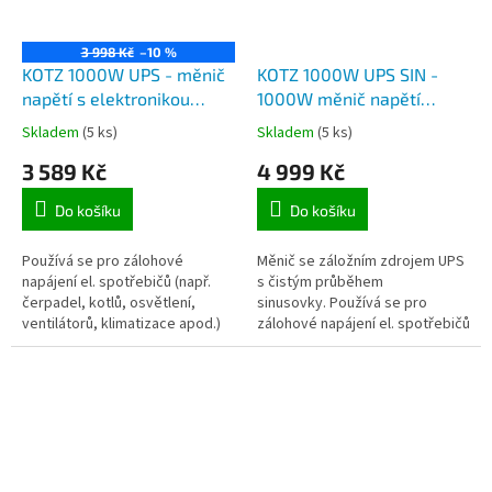
3 998 Kč
–10 %
KOTZ 1000W UPS - měnič
KOTZ 1000W UPS SIN -
napětí s elektronikou
1000W měnič napětí
záložního zdroje 230V
CARSPA, čistá sinusovka,
Skladem
(5 ks)
Skladem
(5 ks)
například pro kotle, max.
záložní zdroj 230V
3 589 Kč
4 999 Kč
trvalý výkon 1000W
například pro kotle
Do košíku
Do košíku
Používá se pro zálohové
Měnič se záložním zdrojem UPS
napájení el. spotřebičů (např.
s čistým průběhem
čerpadel, kotlů, osvětlení,
sinusovky. Používá se pro
ventilátorů, klimatizace apod.)
zálohové napájení el. spotřebičů
na 230V. V případě výpadku el.
(např. čerpadel, kotlů, osvětlení,
energie, měnič automaticky...
ventilátorů, klimatizace...