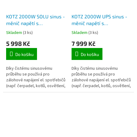
KOTZ 2000W SOLU sinus -
KOTZ 2000W UPS sinus -
měnič napětí s
měnič napětí s
elektronikou záložního
elektronikou záložního
Skladem
(3 ks)
Skladem
(3 ks)
zdroje 230V čistá
zdroje 230V čistá
5 998 Kč
7 999 Kč
sinusovka, max. trvalý
sinusovka, max. trvalý
výkon 2000W
výkon 2000W
Do košíku
Do košíku
Díky čistému sinusovému
Díky čistému sinusovému
průběhu se používá pro
průběhu se používá pro
zálohové napájení el. spotřebičů
zálohové napájení el. spotřebičů
(např. čerpadel, kotlů, osvětlení,
(např. čerpadel, kotlů, osvětlení,
ventilátorů, klimatizace apod.)
ventilátorů, klimatizace apod.)
na 230V. V případě výpadku el....
na 230V. V případě výpadku el....