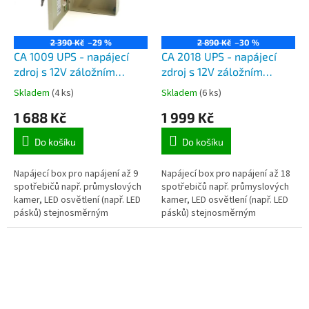
2 390 Kč
–29 %
2 890 Kč
–30 %
CA 1009 UPS - napájecí
CA 2018 UPS - napájecí
zdroj s 12V záložním
zdroj s 12V záložním
zdrojem UPS, 9 výstupních
zdrojem UPS, 18
Skladem
(4 ks)
Skladem
(6 ks)
kanálů, max. zatížení 10A
výstupních kanálů 12V,
1 688 Kč
1 999 Kč
v kovové skříni se zámkem
max. zatížení 20A v
kovové skříni se zámkem
Do košíku
Do košíku
Napájecí box pro napájení až 9
Napájecí box pro napájení až 18
spotřebičů např. průmyslových
spotřebičů např. průmyslových
kamer, LED osvětlení (např. LED
kamer, LED osvětlení (např. LED
pásků) stejnosměrným
pásků) stejnosměrným
stabilizovaným napětím 12V do
stabilizovaným napětím 12V do
maximálního zatížení 10A
maximálního zatížení 20A
(120W)....
(240W)....