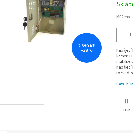
Skla
cena:
Můžeme d
2 390 Kč
–29 %
Napájecí 
kamer, LE
stabilizo
Napájecí 
rozvod zá
Detailní 
TISK