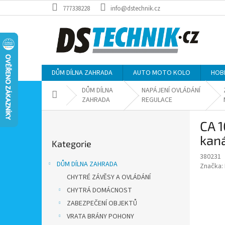
Přejít
777338228
info@dstechnik.cz
na
obsah
DŮM DÍLNA ZAHRADA
AUTO MOTO KOLO
HOB
DŮM DÍLNA
NAPÁJENÍ OVLÁDÁNÍ
Domů
ZAHRADA
REGULACE
P
CA 1
o
Přeskočit
s
kaná
Kategorie
kategorie
t
380231
r
DŮM DÍLNA ZAHRADA
Značka:
a
CHYTRÉ ZÁVĚSY A OVLÁDÁNÍ
n
CHYTRÁ DOMÁCNOST
n
í
ZABEZPEČENÍ OBJEKTŮ
p
VRATA BRÁNY POHONY