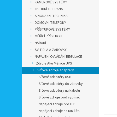
a
KAMEROVÉ SYSTÉMY
n
OSOBNÍ OCHRANA
e
ŠPIONÁŽNÍ TECHNIKA
l
DOMOVNÍ TELEFONY
PŘÍSTUPOVÉ SYSTÉMY
MĚŘÍCÍ PŘÍSTROJE
NÁŘADÍ
SVÍTIDLA A ŽÁROVKY
NAPÁJENÍ OVLÁDÁNÍ REGULACE
Zdroje Aku Měniče UPS
Síťové zdroje adaptéry
Síťové adaptéry USB
Síťové adaptéry do zásuvky
Síťové adaptéry na kabelu
Síťové zdroje pod vypínač
Napájecí zdroje pro LED
Napájecí zdroje na DIN lištu