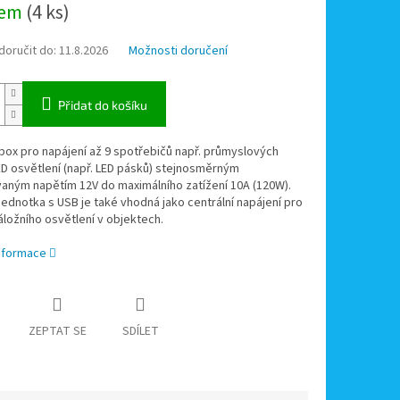
dem
(4 ks)
oručit do:
11.8.2026
Možnosti doručení
Přidat do košíku
box pro napájení až 9 spotřebičů např. průmyslových
D osvětlení (např. LED pásků) stejnosměrným
vaným napětím 12V do maximálního zatížení 10A (120W).
jednotka s USB je také vhodná jako centrální napájení pro
ložního osvětlení v objektech.
informace
ZEPTAT SE
SDÍLET