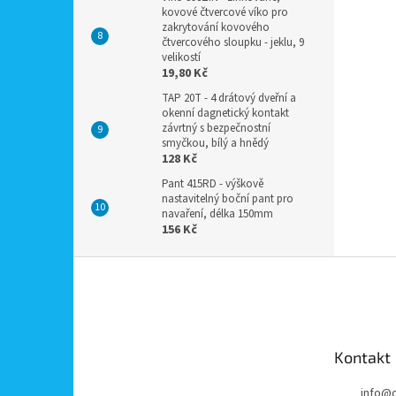
kovové čtvercové víko pro
zakrytování kovového
čtvercového sloupku - jeklu, 9
velikostí
19,80 Kč
TAP 20T - 4 drátový dveřní a
okenní dagnetický kontakt
závrtný s bezpečnostní
smyčkou, bílý a hnědý
128 Kč
Pant 415RD - výškově
nastavitelný boční pant pro
navaření, délka 150mm
156 Kč
Z
á
p
a
t
Kontakt
í
info
@