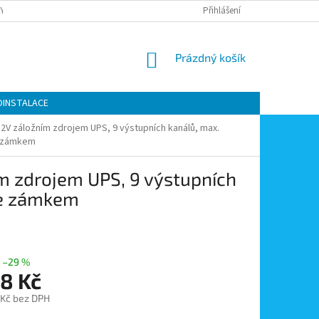
Y OCHRANY OSOBNÍCH ÚDAJŮ
KONTAKTY
Přihlášení
MOJE OBJEDNÁVKA
NÁKUPNÍ
Prázdný košík
KOŠÍK
OINSTALACE
 12V záložním zdrojem UPS, 9 výstupních kanálů, max.
se zámkem
ím zdrojem UPS, 9 výstupních
 se zámkem
–29 %
88 Kč
 Kč bez DPH