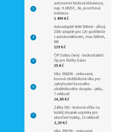
autonomní kódová klávesnice,
nap. 9-18VDC, 3A, povrchová
instalace.
1 499 Kč
Autoadaptér NAN 500mA - síťový
230V adaptér pro 12V spotřebiče
s autokonektorem, max 500mA,
6W
139 Kč
ČIP Dallas černý - bezkontaktní
čip pro čtečky Dalas
35 Kč
Víko 394ZIN - zinkované,
kovové obdélníkové víko pro
zakrytování kovového
obdélníkového sloupku - jeklu,
7 velikostí
16,80 Kč
Zátka 592 - kruhové víčko na
kulatý sloupek ucpávka pro
ukončení trubky, 13 velikostí
2,20 Kč
Víko 398ZIN - zinkované,