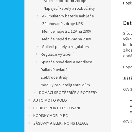
Stolní laboratorní zdroje
Popi
Napájecí kabely a rozbočníky
Akumulátory baterie nabíječe
Det
Zálohované zdroje UPS
Měniče napětí z 12V na 230V
Síťo
Měniče napětí z 24V na 230V
výko
kontr
Solární panely a regulátory
zálož
Regulace vytápění
dodá
Spínače osvětlení a ventilace
Dopo
Dálkové ovládání
Elektrocentrály
Jišt
moduly pro inteligentní dům
60V 
DOMÁCÍ SPOTŘEBIČE A POTŘEBY
AUTO MOTO KOLO
HOBBY SPORT CESTOVÁNÍ
HODINKY MOBILY PC
60V 
ZÁSUVKY A ELEKTROINSTALACE