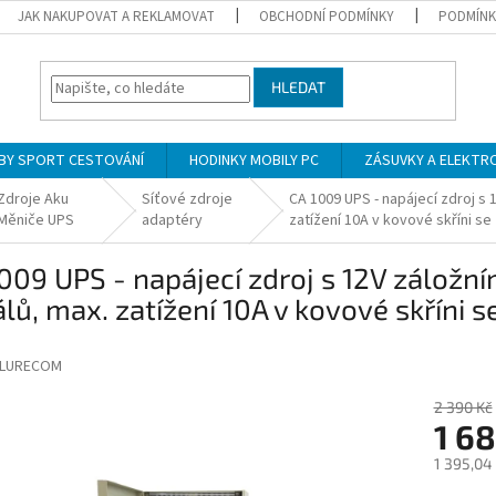
JAK NAKUPOVAT A REKLAMOVAT
OBCHODNÍ PODMÍNKY
PODMÍNK
HLEDAT
BY SPORT CESTOVÁNÍ
HODINKY MOBILY PC
ZÁSUVKY A ELEKTR
Zdroje Aku
Síťové zdroje
CA 1009 UPS - napájecí zdroj s
Měniče UPS
adaptéry
zatížení 10A v kovové skříni 
009 UPS - napájecí zdroj s 12V záložn
lů, max. zatížení 10A v kovové skříni
LURECOM
2 390 Kč
1 6
1 395,04
Měrná