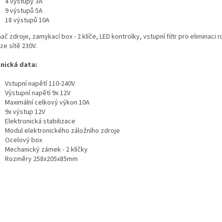
4 výstupy 3A
9 výstupů 5A
18 výstupů 10A
ač zdroje, zamykací box - 2 klíče, LED kontrolky, vstupní filtr pro eliminaci 
 ze sítě 230V.
nická data:
Vstupní napětí 110-240V
Výstupní napětí 9x 12V
Maximální celkový výkon 10A
9x výstup 12V
Elektronická stabilizace
Modul elektronického záložního zdroje
Ocelový box
Mechanický zámek - 2 klíčky
Rozměry 258x205x85mm