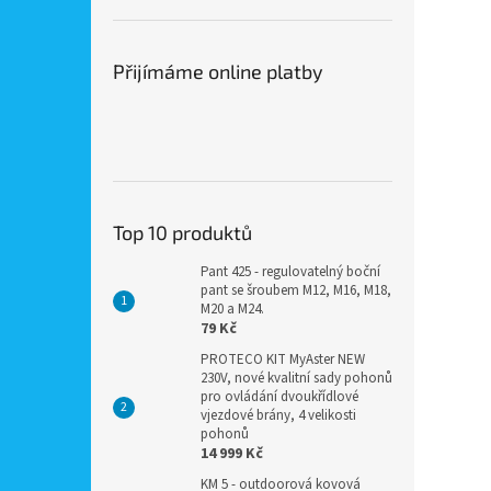
Přijímáme online platby
Top 10 produktů
Pant 425 - regulovatelný boční
pant se šroubem M12, M16, M18,
M20 a M24.
79 Kč
PROTECO KIT MyAster NEW
230V, nové kvalitní sady pohonů
pro ovládání dvoukřídlové
vjezdové brány, 4 velikosti
pohonů
14 999 Kč
KM 5 - outdoorová kovová