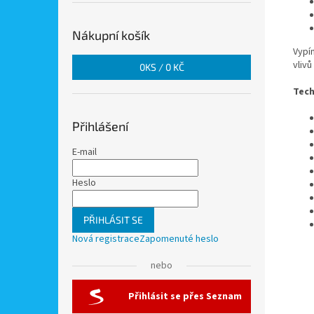
Nákupní košík
Vypín
vlivů
0
KS /
0 KČ
Tech
Přihlášení
E-mail
Heslo
PŘIHLÁSIT SE
Nová registrace
Zapomenuté heslo
nebo
Přihlásit se přes Seznam