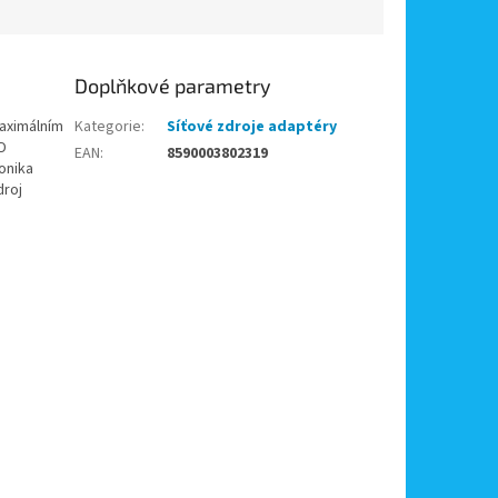
Doplňkové parametry
maximálním
Kategorie
:
Síťové zdroje adaptéry
D
EAN
:
8590003802319
ronika
droj