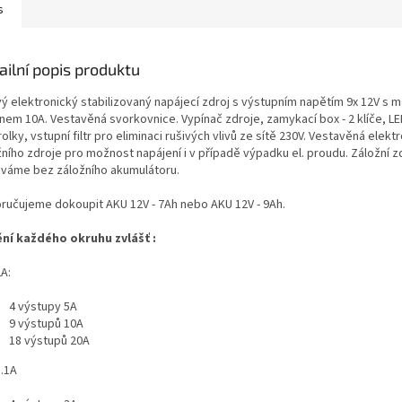
s
ailní popis produktu
vý elektronický stabilizovaný napájecí zdroj s výstupním napětím 9x 12V s 
nem 10A. Vestavěná svorkovnice. Vypínač zdroje, zamykací box - 2 klíče, LE
olky, vstupní filtr pro eliminaci rušivých vlivů ze sítě 230V. Vestavěná elekt
ního zdroje pro možnost napájení i v případě výpadku el. proudu. Záložní z
váme bez záložního akumulátoru.
ručujeme dokoupit AKU 12V - 7Ah nebo AKU 12V - 9Ah.
ění každého okruhu zvlášť :
2A:
4 výstupy 5A
9 výstupů 10A
18 výstupů 20A
1.1A