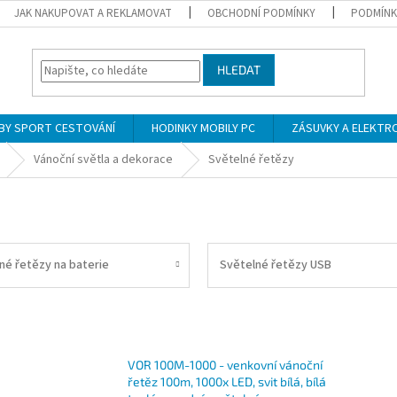
JAK NAKUPOVAT A REKLAMOVAT
OBCHODNÍ PODMÍNKY
PODMÍNK
HLEDAT
BY SPORT CESTOVÁNÍ
HODINKY MOBILY PC
ZÁSUVKY A ELEKTR
Vánoční světla a dekorace
Světelné řetězy
né řetězy na baterie
Světelné řetězy USB
VOR 100M-1000 - venkovní vánoční
řetěz 100m, 1000x LED, svit bílá, bílá