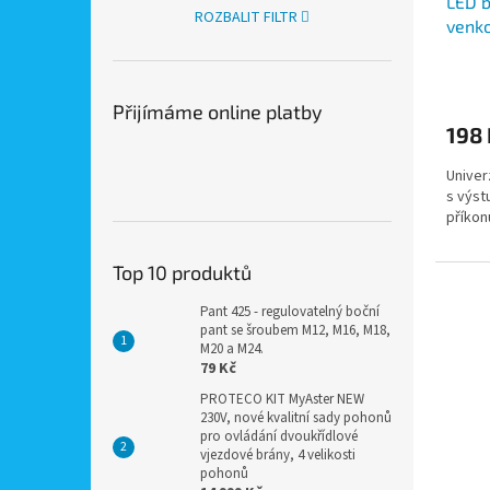
LED b
ROZBALIT FILTR
venko
výstu
Přijímáme online platby
198 
Univer
s výst
příkon
Top 10 produktů
Pant 425 - regulovatelný boční
pant se šroubem M12, M16, M18,
M20 a M24.
79 Kč
PROTECO KIT MyAster NEW
230V, nové kvalitní sady pohonů
pro ovládání dvoukřídlové
vjezdové brány, 4 velikosti
pohonů