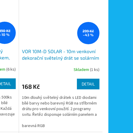
890 Kč
299 Kč
–10 %
–43 %
tý
VOR 10M-D SOLAR - 10m venkovní
skem,
dekorační světelný drát se solárním
t bílá
panelem, svit bílý nebo barevný
dem
(6 ks)
Skladem
(1 ks)
RGB
DETAIL
DETAIL
168 Kč
s 500ks
10m dlouhý světelný drátek s LED diodami
 bílé
bílé barvy nebo barevný RGB na stříbrném
. Každá
drátu pro venkovní použití. 2 programy
 navozuje
svitu. Řetěz disponuje solárním panelem a
je vhodný pro...
barevná RGB