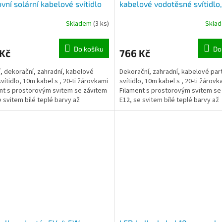
vní solární kabelové svítidlo
kabelové vodotěsné svítidlo
belu, délka 10m, 20 žárovek
kabel, 20 žárovek Filament ,
Skladem
(3 ks)
Skla
ent , napájení solárním
možnost nekonečného napoj
lem
adaptér do zásuvky 230V
Do košíku
Do
 Kč
766 Kč
í, dekorační, zahradní, kabelové
Dekorační, zahradní, kabelové par
svítidlo, 10m kabel s , 20-ti žárovkami
svítidlo, 10m kabel s , 20-ti žárovk
nt s prostorovým svitem se závitem
Filament s prostorovým svitem se
e svitem bílé teplé barvy až
E12, se svitem bílé teplé barvy až
vé barvy,...
jantarové barvy, lze...