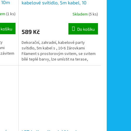
, 10m
kabelové svítidlo, 5m kabel, 10
žárovek Filament , možnost
dem
(1 ks)
Skladem
(5 ks)
ování,
nekonečného napojování, kabel
vidlicí do zásuvky 230V
 košíku
Do košíku
589 Kč
ty
Dekorační, zahradní, kabelové party
ami
svítidlo, 5m kabel s , 10-ti žárovkami
 závitem
Filament s prostorovým svitem, se svitem
bílé teplé barvy, lze umístit na terase,
zahradě, u...