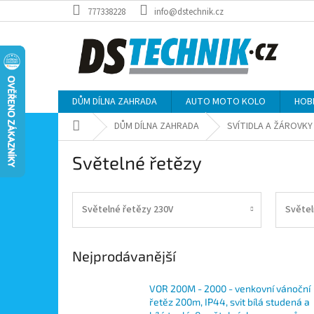
Přejít
777338228
info@dstechnik.cz
na
obsah
DŮM DÍLNA ZAHRADA
AUTO MOTO KOLO
HOB
Domů
DŮM DÍLNA ZAHRADA
SVÍTIDLA A ŽÁROVKY
Světelné řetězy
Světelné řetězy 230V
Světel
Nejprodávanější
VOR 200M - 2000 - venkovní vánoční
řetěz 200m, IP44, svit bílá studená a