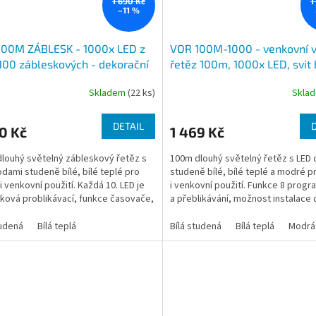
1 690 Kč
1
–11 %
100M ZÁBLESK - 1000x LED z
VOR 100M-1000 - venkovní 
100 zábleskových - dekorační
řetěz 100m, 1000x LED, svit b
ný řetěz, svit bílá, bílá teplá,
bílá teplá a modrá, světelné
Skladem
(22 ks)
Skla
elné programy
programy
DETAIL
0 Kč
1 469 Kč
louhý světelný zábleskový řetěz s
100m dlouhý světelný řetěz s LED
odami studeně bílé, bílé teplé pro
studeně bílé, bílé teplé a modré pr
 i venkovní použití. Každá 10. LED je
i venkovní použití. Funkce 8 progr
ková problikávací, funkce časovače,
a přeblikávání, možnost instalace 
t...
venkovních...
tudená
Bílá teplá
Bílá studená
Bílá teplá
Modrá