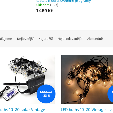
teplá a modrá, světelné programy
Skladem
(1 ks)
1 469 Kč
učujeme
Nejlevnější
Nejdražší
Nejprodávanější
Abecedně
1 090 Kč
–23 %
ulbs 10-20 solar Vintage -
LED bulbs 10-20 Vintage - v