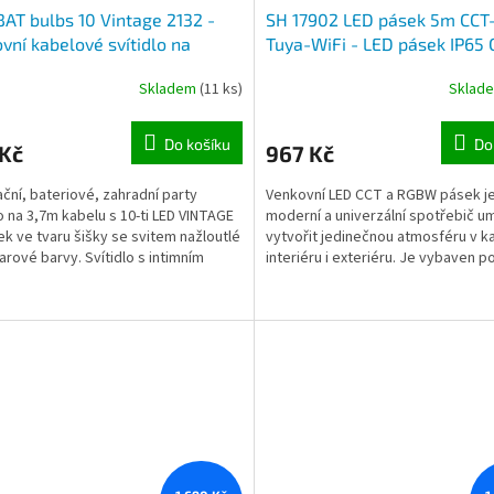
AT bulbs 10 Vintage 2132 -
SH 17902 LED pásek 5m CCT
vní kabelové svítidlo na
Tuya-WiFi - LED pásek IP65 
ie 3xAA, délka 3,7m, 10x LED
RGBW 5m + PSU, dálkový ov
Skladem
(11 ks)
Sklad
aru šišky
ovládání aplikací Tuya Smart
nap. 230V
Do košíku
Do
 Kč
967 Kč
ční, bateriové, zahradní party
Venkovní LED CCT a RGBW pásek j
lo na 3,7m kabelu s 10-ti LED VINTAGE
moderní a univerzální spotřebič um
ek ve tvaru šišky se svitem nažloutlé
vytvořit jedinečnou atmosféru v 
tarové barvy. Svítidlo s intimním
interiéru i exteriéru. Je vybaven p
lze...
technologií...