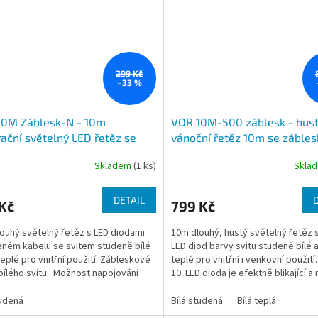
299 Kč
–33 %
10M Záblesk-N - 10m
VOR 10M-500 záblesk - hus
ační světelný LED řetěz se
vánoční řetěz 10m se záble
sky, nekonečné napojování,
venkovní IP44, 500x LED, svi
Skladem
(1 ks)
Skla
bílá studená a bílá teplá
studená a bílá teplá
DETAIL
Kč
799 Kč
ouhý světelný řetěz s LED diodami
10m dlouhý, hustý světelný řetěz 
eném kabelu se svitem studeně bílé
LED diod barvy svitu studeně bílé a
 teplé pro vnitřní použití. Zábleskové
teplé pro vnitřní i venkovní použití
bílého svitu. Možnost napojování
10. LED dioda je efektně blikající a
pocit...
tudená
Bílá studená
Bílá teplá