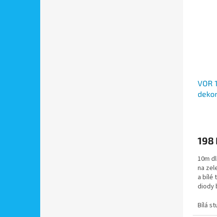
VOR 
dekor
záble
svit 
198 
10m dl
na zel
a bílé
diody 
do...
Bílá s