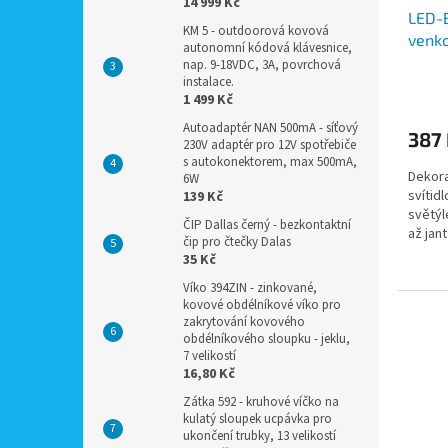
14 999 Kč
LED-B
KM 5 - outdoorová kovová
venko
autonomní kódová klávesnice,
bater
nap. 9-18VDC, 3A, povrchová
instalace.
ve tv
1 499 Kč
Autoadaptér NAN 500mA - síťový
387
230V adaptér pro 12V spotřebiče
s autokonektorem, max 500mA,
Dekora
6W
svítid
139 Kč
světýl
ČIP Dallas černý - bezkontaktní
až jan
čip pro čtečky Dalas
svitem 
35 Kč
Víko 394ZIN - zinkované,
kovové obdélníkové víko pro
zakrytování kovového
obdélníkového sloupku - jeklu,
7 velikostí
16,80 Kč
Zátka 592 - kruhové víčko na
kulatý sloupek ucpávka pro
ukončení trubky, 13 velikostí