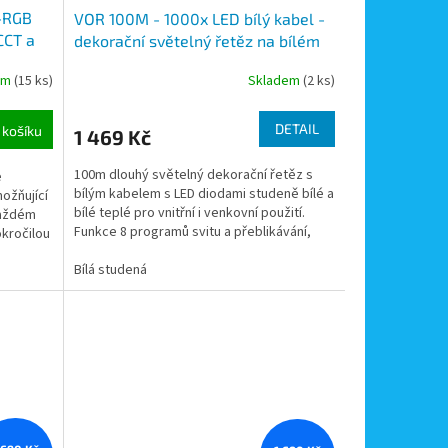
-RGB
VOR 100M - 1000x LED bílý kabel -
CCT a
dekorační světelný řetěz na bílém
ladač,
kabelu, svit bílá a bílá teplá,
em
(15 ks)
Skladem
(2 ks)
 Wi-Fi,
světelné programy, nap. adaptér
230V
DETAIL
 košíku
1 469 Kč
100m dlouhý světelný dekorační řetěz s
e
bílým kabelem s LED diodami studeně bílé a
ožňující
bílé teplé pro vnitřní i venkovní použití.
každém
Funkce 8 programů svitu a přeblikávání,
okročilou
možnost...
Bílá studená