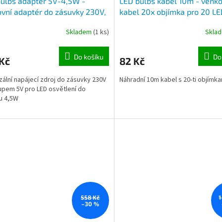
ulbs adaptér 5V-4,5W -
LED bulbs kabel 10m - venko
vní adaptér do zásuvky 230V,
kabel 20x objímka pro 20 L
p 5V, 4,5W
žárovek, konektor pro adapt
Skladem
(1 ks)
Skla
Do košíku
Do
Kč
82 Kč
zální napájecí zdroj do zásuvky 230V
Náhradní 10m kabel s 20-ti objímka
upem 5V pro LED osvětlení do
u 4,5W
558 Kč
1
–30 %