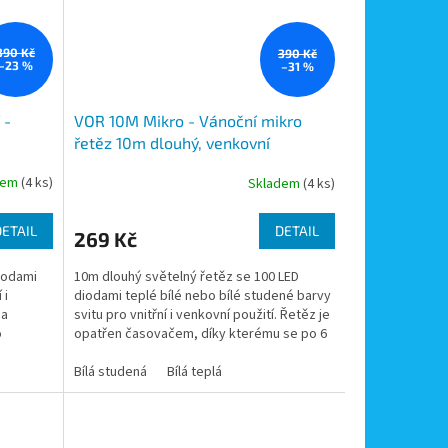
390 Kč
390 Kč
–23 %
–31 %
 -
VOR 10M Mikro - Vánoční mikro
řetěz 10m dlouhý, venkovní
dená a
provedení IP44, 100x LED, svit bílá
dem
(4 ks)
Skladem
(4 ks)
studená a bílá teplá
DETAIL
DETAIL
269 Kč
iodami
10m dlouhý světelný řetěz se 100 LED
 i
diodami teplé bílé nebo bílé studené barvy
 a
svitu pro vnitřní i venkovní použití. Řetěz je
o
opatřen časovačem, díky kterému se po 6
hodinách...
Bílá studená
Bílá teplá