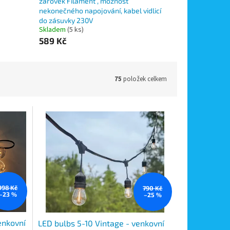
žárovek Filament , možnost
nekonečného napojování, kabel vidlicí
do zásuvky 230V
Skladem
(5 ks)
589 Kč
75
položek celkem
998 Kč
790 Kč
–23 %
–25 %
enkovní
LED bulbs 5-10 Vintage - venkovní