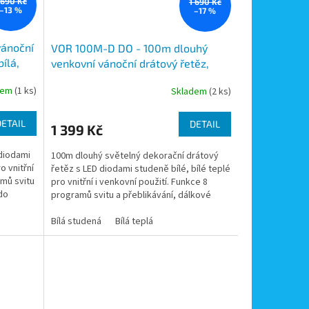
 690 Kč
1 690 Kč
–13 %
–17 %
vánoční
VOR 100M-D DO - 100m dlouhý
ílá,
venkovní vánoční drátový řetěz,
1000x LED, svit bílá, bílá teplá,
dem
(1 ks)
Skladem
(2 ks)
dálokové ovládání, 8 světelných
programů
DETAIL
DETAIL
1 399 Kč
 diodami
100m dlouhý světelný dekorační drátový
o vnitřní
řetěz s LED diodami studeně bílé, bílé teplé
amů svitu
pro vnitřní i venkovní použití. Funkce 8
do
programů svitu a přeblikávání, dálkové
ovládání,...
Bílá studená
Bílá teplá