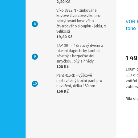
2,20 Kč
Víko 398ZIN - zinkované,
kovové čtvercové víko pro
zakrytování kovového
VOR 
čtvercového sloupku - jeklu, 9
toho 
velikostí
světel
19,80 Kč
svět
TAP 20T - 4 drátový dveřní a
okenní dagnetický kontakt
závrtný s bezpečnostní
1 49
smyčkou, bílý a hnědý
128 Kč
100m d
LED di
Pant 415RD - výškově
nastavitelný boční pant pro
vnitřní
navaření, délka 150mm
zábles
156 Kč
možnos
Bílá s