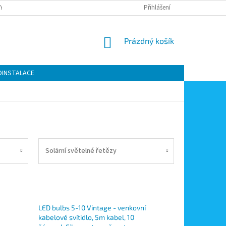
Y OCHRANY OSOBNÍCH ÚDAJŮ
KONTAKTY
Přihlášení
MOJE OBJEDNÁVKA
NÁKUPNÍ
Prázdný košík
KOŠÍK
OINSTALACE
Solární světelné řetězy
LED bulbs 5-10 Vintage - venkovní
kabelové svítidlo, 5m kabel, 10