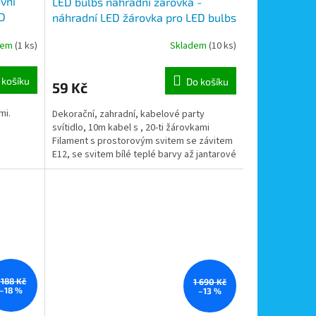
vní
LED bulbs náhradní žárovka -
ED
náhradní LED žárovka pro LED bulbs
ér
10-20 Vintage
dem
(1 ks)
Skladem
(10 ks)
 košíku
Do košíku
59 Kč
mi.
Dekorační, zahradní, kabelové party
svítidlo, 10m kabel s , 20-ti žárovkami
Filament s prostorovým svitem se závitem
E12, se svitem bílé teplé barvy až jantarové
barvy, lze...
 188 Kč
1 690 Kč
–18 %
–13 %