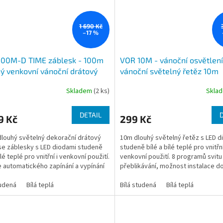
1 690 Kč
–17 %
100M-D TIME záblesk - 100m
VOR 10M - vánoční osvětlení
ý venkovní vánoční drátový
vánoční světelný řetěz 10m
 se záblesky, 1000x LED, svit
venkovní, IP44, svit bílá stu
Skladem
(2 ks)
Skla
 bílá teplá, časový program
bílá teplá, 8 programů
tí, nap. adaptér 230V
DETAIL
9 Kč
299 Kč
louhý světelný dekorační drátový
10m dlouhý světelný řetěz s LED d
se záblesky s LED diodami studeně
studeně bílé a bílé teplé pro vnitřní
ílé teplé pro vnitřní i venkovní použití.
venkovní použití. 8 programů svitu
 automatického zapínání a vypínání
přeblikávání, možnost instalace d
.
venkovních i vnitřních...
tudená
Bílá teplá
Bílá studená
Bílá teplá