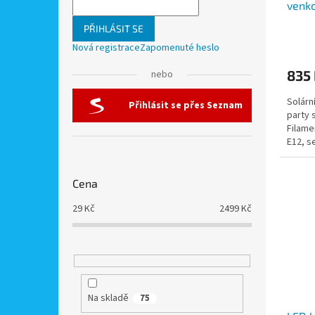
venko
t
na ka
ů
PŘIHLÁSIT SE
Filam
Nová registrace
Zapomenuté heslo
pane
835
nebo
Solárn
Přihlásit se přes Seznam
party 
Filame
E12, s
jantaro
Cena
29
Kč
2499
Kč
Na skladě
75