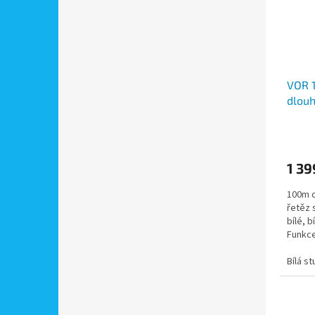
VOR 
dlouh
řetěz
bílá,
zapnu
1 39
100m d
řetěz 
bílé, b
Funkce
svitu,..
Bílá s