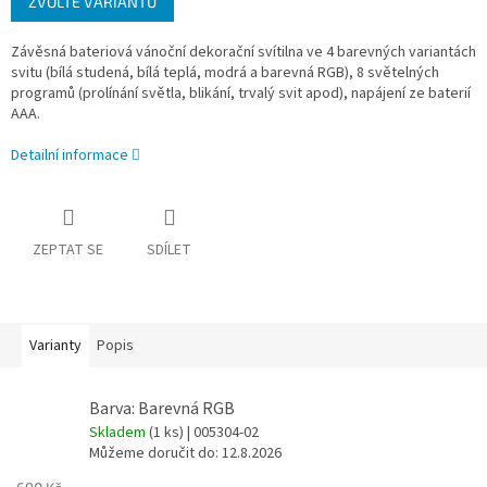
ZVOLTE VARIANTU
cena:
Závěsná bateriová vánoční dekorační svítilna ve 4 barevných variantách
svitu (bílá studená, bílá teplá, modrá a barevná RGB), 8 světelných
programů (prolínání světla, blikání, trvalý svit apod), napájení ze baterií
AAA.
Detailní informace
ZEPTAT SE
SDÍLET
Varianty
Popis
Barva: Barevná RGB
Skladem
(1 ks)
| 005304-02
Můžeme doručit do:
12.8.2026