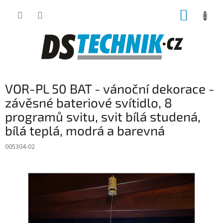
Přejít
NÁKUP
na
obsah
KOŠÍK
VOR-PL 50 BAT - vánoční dekorace -
závěsné bateriové svítidlo, 8
programů svitu, svit bílá studená,
bílá teplá, modrá a barevná
005304-02