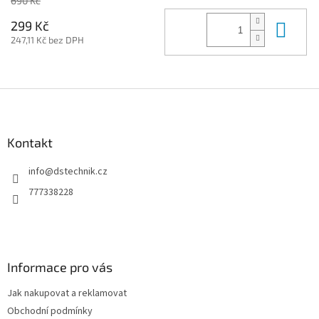
690 Kč
Do 
299 Kč
247,11 Kč bez DPH
Z
á
p
a
Kontakt
t
info
@
dstechnik.cz
í
777338228
Informace pro vás
Jak nakupovat a reklamovat
Obchodní podmínky