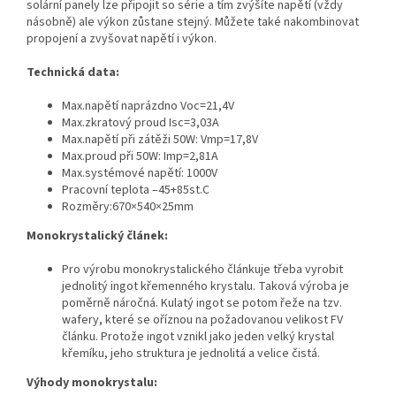
solární panely lze připojit so série a tím zvýšíte napětí (vždy
násobně) ale výkon zůstane stejný. Můžete také nakombinovat
propojení a zvyšovat napětí i výkon.
Technická data:
Max.napětí naprázdno Voc=21,4V
Max.zkratový proud Isc=3,03A
Max.napětí při zátěži 50W: Vmp=17,8V
Max.proud při 50W: Imp=2,81A
Max.systémové napětí: 1000V
Pracovní teplota –45+85st.C
Rozměry:670×540×2­5mm
Monokrystalický článek:
Pro výrobu monokrystalického článkuje třeba vyrobit
jednolitý ingot křemenného krystalu. Taková výroba je
poměrně náročná. Kulatý ingot se potom řeže na tzv.
wafery, které se oříznou na požadovanou velikost FV
článku. Protože ingot vznikl jako jeden velký krystal
křemíku, jeho struktura je jednolitá a velice čistá.
Výhody monokrystalu: