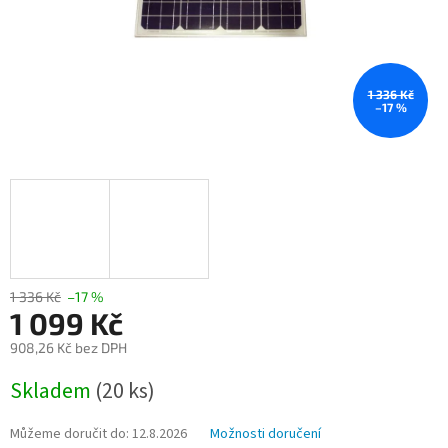
1 336 Kč
–17 %
1 336 Kč
–17 %
1 099 Kč
908,26 Kč bez DPH
Měrná
Skladem
(20 ks)
cena:
Můžeme doručit do:
12.8.2026
Možnosti doručení