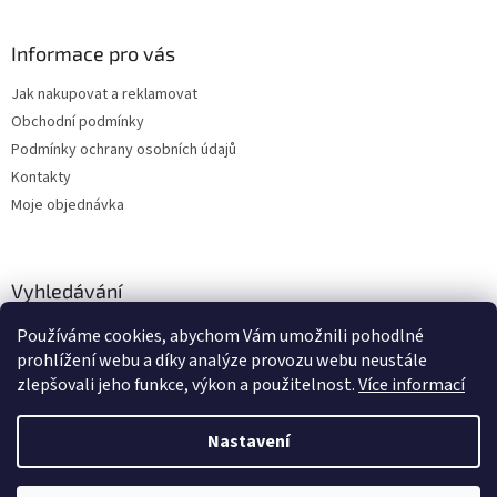
Informace pro vás
Jak nakupovat a reklamovat
Obchodní podmínky
Podmínky ochrany osobních údajů
Kontakty
Moje objednávka
Vyhledávání
Používáme cookies, abychom Vám umožnili pohodlné
HLEDAT
prohlížení webu a díky analýze provozu webu neustále
zlepšovali jeho funkce, výkon a použitelnost.
Více informací
Nastavení
Vytvořil Shoptet