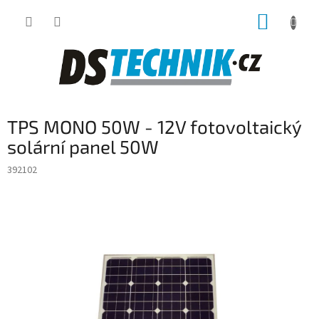
Přejít
NÁKUP
na
obsah
KOŠÍK
TPS MONO 50W - 12V fotovoltaický
solární panel 50W
392102