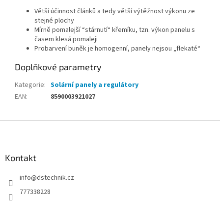
Větší účinnost článků a tedy větší výtěžnost výkonu ze
stejné plochy
Mírně pomalejší “stárnutí“ křemíku, tzn. výkon panelu s
časem klesá pomaleji
Probarvení buněk je homogenní, panely nejsou „flekaté“
Doplňkové parametry
Kategorie
:
Solární panely a regulátory
EAN
:
8590003921027
Z
á
p
a
Kontakt
t
info
@
dstechnik.cz
í
777338228