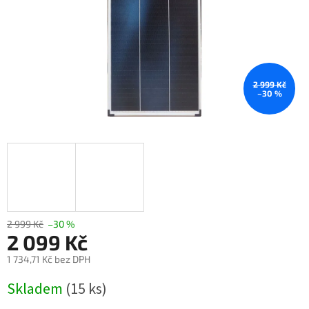
2 999 Kč
–30 %
2 999 Kč
–30 %
2 099 Kč
1 734,71 Kč bez DPH
Měrná
Skladem
(15 ks)
cena: