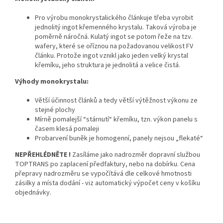
Pro výrobu monokrystalického článkuje třeba vyrobit
jednolitý ingot křemenného krystalu. Taková výroba je
poměrně náročná. Kulatý ingot se potom řeže na tzv.
wafery, které se oříznou na požadovanou velikost FV
článku. Protože ingot vznikl jako jeden velký krystal
křemíku, jeho struktura je jednolitá a velice čistá.
Výhody monokrystalu:
Větší účinnost článků a tedy větší výtěžnost výkonu ze
stejné plochy
Mírně pomalejší “stárnutí“ křemíku, tzn. výkon panelu s
časem klesá pomaleji
Probarvení buněk je homogenní, panely nejsou „flekaté“
NEPŘEHLÉDNĚTE !
Zasíláme jako nadrozměr dopravní službou
TOPTRANS po zaplacení předfaktury, nebo na dobírku. Cena
přepravy nadrozměru se vypočítává dle celkové hmotnosti
zásilky a místa dodání - viz automatický výpočet ceny v košíku
objednávky.