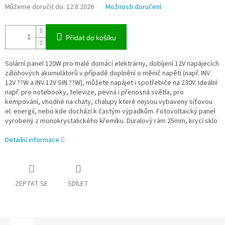
Můžeme doručit do:
12.8.2026
Možnosti doručení
Přidat do košíku
Solární panel 120W pro malé domácí elektrárny, dobíjení 12V napájecích
zálohových akumulátorů v případě doplnění o měnič napětí (např. INV
12V ??W a INV 12V SIN ??W), můžete napájet i spotřebiče na 230V. Ideální
např. pro notebooky, televize, pevná i přenosná světla, pro
kempování, vhodné na chaty, chalupy které nejsou vybaveny síťovou
el. energií, nebo kde dochází k častým výpadkům.
Fotovoltaický panel
vyrobený z monokrystalického křemíku. Duralový rám 25mm, krycí sklo
Detailní informace
ZEPTAT SE
SDÍLET