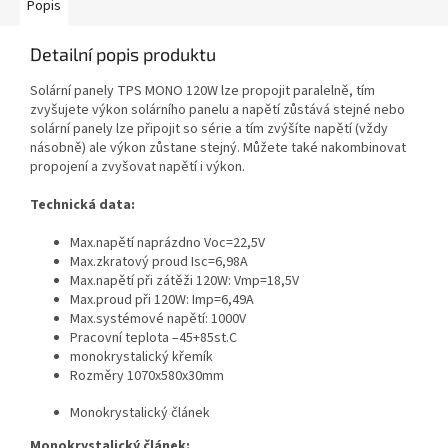
Popis
Detailní popis produktu
Solární panely TPS MONO 120W lze propojit paralelně, tím
zvyšujete výkon solárního panelu a napětí zůstává stejné nebo
solární panely lze připojit so série a tím zvýšíte napětí (vždy
násobně) ale výkon zůstane stejný. Můžete také nakombinovat
propojení a zvyšovat napětí i výkon.
Technická data:
Max.napětí naprázdno Voc=22,5V
Max.zkratový proud Isc=6,98A
Max.napětí při zátěži 120W: Vmp=18,5V
Max.proud při 120W: Imp=6,49A
Max.systémové napětí: 1000V
Pracovní teplota –45+85st.C
monokrystalický křemík
Rozměry 1070x580x30mm
Monokrystalický článek
Monokrystalický článek: