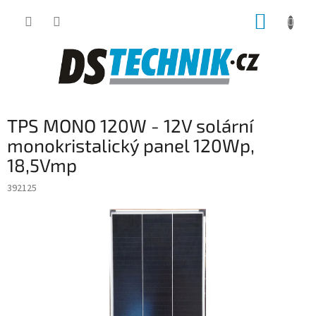
Přejít
NÁKUP
na
obsah
KOŠÍK
TPS MONO 120W - 12V solární
monokristalický panel 120Wp,
18,5Vmp
392125