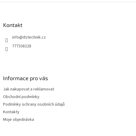
Z
á
p
a
Kontakt
t
info
@
dstechnik.cz
í
777338228
Informace pro vás
Jak nakupovat a reklamovat
Obchodní podmínky
Podmínky ochrany osobních údajů
Kontakty
Moje objednávka