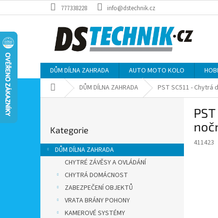
Přejít
777338228
info@dstechnik.cz
na
obsah
DŮM DÍLNA ZAHRADA
AUTO MOTO KOLO
HOB
Domů
DŮM DÍLNA ZAHRADA
PST SC511 - Chytrá d
P
PST 
o
Přeskočit
s
noč
Kategorie
kategorie
t
411423
r
DŮM DÍLNA ZAHRADA
a
CHYTRÉ ZÁVĚSY A OVLÁDÁNÍ
n
CHYTRÁ DOMÁCNOST
n
í
ZABEZPEČENÍ OBJEKTŮ
p
VRATA BRÁNY POHONY
a
KAMEROVÉ SYSTÉMY