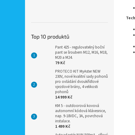
Tech
Top 10 produktů
Pant 425 - regulovatelný boční
pant se šroubem M12, M16, M18,
M20 a M24.
79 Kč
PROTECO KIT MyAster NEW
230V, nové kvalitní sady pohonů
pro ovládání dvoukřídlové
vjezdové brány, 4 velikosti
pohonů
14 999 Kč
KM 5 - outdoorová kovová
autonomní kódová klávesnice,
nap. 9-18VDC, 3A, povrchová
instalace.
1 499 Kč