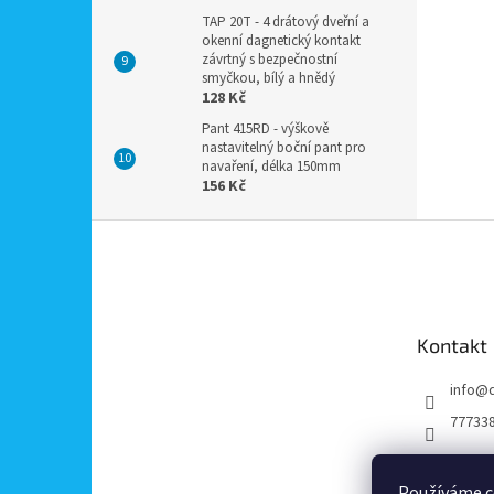
TAP 20T - 4 drátový dveřní a
okenní dagnetický kontakt
závrtný s bezpečnostní
smyčkou, bílý a hnědý
128 Kč
Pant 415RD - výškově
nastavitelný boční pant pro
navaření, délka 150mm
156 Kč
Z
á
p
a
t
Kontakt
í
info
@
77733
Používáme c