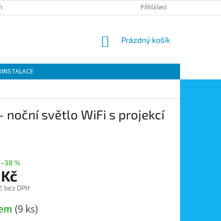
Y OCHRANY OSOBNÍCH ÚDAJŮ
KONTAKTY
Přihlášení
MOJE OBJEDNÁVKA
NÁKUPNÍ
Prázdný košík
KOŠÍK
OINSTALACE
noční světlo WiFi s projekcí
–38 %
 Kč
č bez DPH
dem
(9 ks)