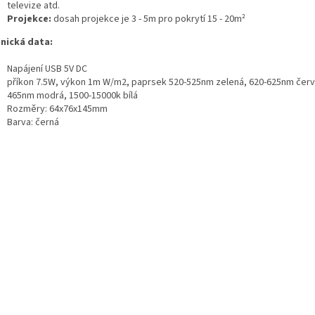
televize atd.
Projekce:
dosah projekce je 3 - 5m pro pokrytí 15 - 20m²
nická data:
Napájení USB 5V DC
příkon 7.5W, výkon 1m W/m2, paprsek 520-525nm zelená, 620-625nm červ
465nm modrá, 1500-15000k bílá
Rozměry: 64x76x145mm
Barva: černá