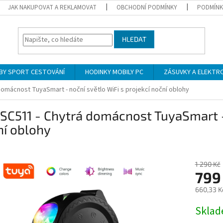
JAK NAKUPOVAT A REKLAMOVAT
OBCHODNÍ PODMÍNKY
PODMÍNK
HLEDAT
BY SPORT CESTOVÁNÍ
HODINKY MOBILY PC
ZÁSUVKY A ELEKTR
omácnost TuyaSmart - noční světlo WiFi s projekcí noční oblohy
SC511 - Chytrá domácnost TuyaSmart - 
ní oblohy
1 290 Kč
799
660,33 K
Měrná
Skla
cena: