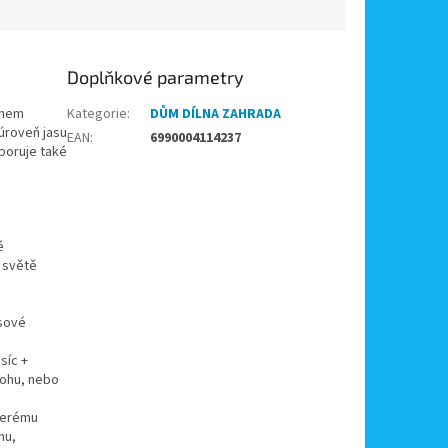
Doplňkové parametry
onem
Kategorie
:
DŮM DÍLNA ZAHRADA
 úroveň jasu
EAN
:
6990004114237
poruje také
é
a světě
asové
síc +
lohu, nebo
.
kterému
nu,