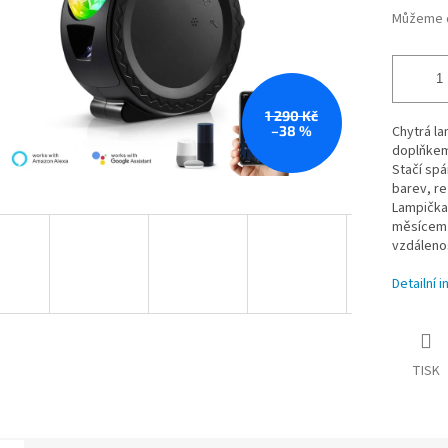
Můžeme d
1 290 Kč
–38 %
Chytrá la
doplňkem
Stačí spá
barev, re
Lampička
měsícem a
vzdáleno
Detailní 
TISK