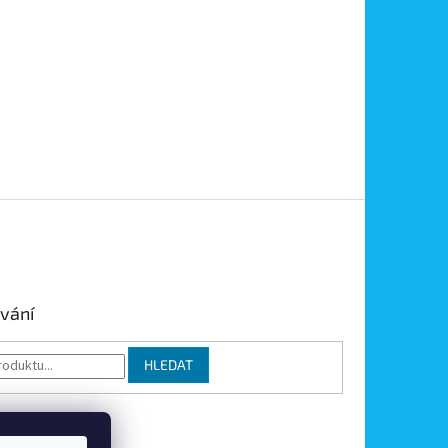
vání
HLEDAT