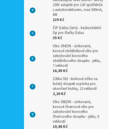
Autoadaptér NAN 500mA - síťový
230V adaptér pro 12V spotřebiče
s autokonektorem, max 500mA,
6W
139 Kč
ČIP Dallas černý - bezkontaktní
čip pro čtečky Dalas
35 Kč
Víko 394ZIN - zinkované,
kovové obdélníkové víko pro
zakrytování kovového
obdélníkového sloupku - jeklu,
7 velikostí
16,80 Kč
Zátka 592 - kruhové víčko na
kulatý sloupek ucpávka pro
ukončení trubky, 13 velikostí
2,20 Kč
Víko 398ZIN - zinkované,
kovové čtvercové víko pro
zakrytování kovového
čtvercového sloupku - jeklu, 9
velikostí
19,80 Kč