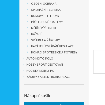
n
OSOBNÍ OCHRANA
e
ŠPIONÁŽNÍ TECHNIKA
l
DOMOVNÍ TELEFONY
PŘÍSTUPOVÉ SYSTÉMY
MĚŘÍCÍ PŘÍSTROJE
NÁŘADÍ
SVÍTIDLA A ŽÁROVKY
NAPÁJENÍ OVLÁDÁNÍ REGULACE
DOMÁCÍ SPOTŘEBIČE A POTŘEBY
AUTO MOTO KOLO
HOBBY SPORT CESTOVÁNÍ
HODINKY MOBILY PC
ZÁSUVKY A ELEKTROINSTALACE
Nákupní košík