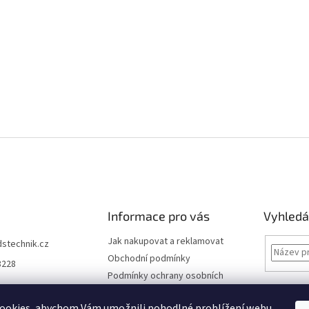
Informace pro vás
Vyhledá
Jak nakupovat a reklamovat
dstechnik.cz
Obchodní podmínky
8228
Podmínky ochrany osobních
údajů
Kontakty
ookies, abychom Vám umožnili pohodlné prohlížení webu