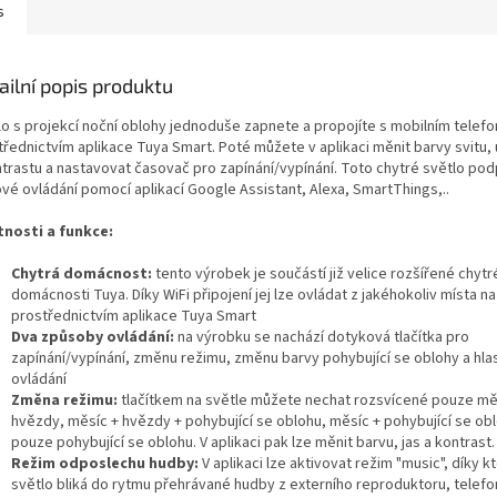
s
ailní popis produktu
lo s projekcí noční oblohy jednoduše zapnete a propojíte s mobilním telef
třednictvím aplikace Tuya Smart. Poté můžete v aplikaci měnit barvy svitu,
ntrastu a nastavovat časovač pro zapínání/vypínání. Toto chytré světlo pod
ové ovládání pomocí aplikací Google Assistant, Alexa, SmartThings,..
tnosti a funkce:
Chytrá domácnost:
tento výrobek je součástí již velice rozšířené chytr
domácnosti Tuya. Díky WiFi připojení jej lze ovládat z jakéhokoliv místa n
prostřednictvím aplikace Tuya Smart
Dva způsoby ovládání:
na výrobku se nachází dotyková tlačítka pro
zapínání/vypínání, změnu režimu, změnu barvy pohybující se oblohy a hl
ovládání
Změna režimu:
tlačítkem na světle můžete nechat rozsvícené pouze mě
hvězdy, měsíc + hvězdy + pohybující se oblohu, měsíc + pohybující se ob
pouze pohybující se oblohu. V aplikaci pak lze měnit barvu, jas a kontrast
Režim odposlechu hudby:
V aplikaci lze aktivovat režim "music", díky 
světlo bliká do rytmu přehrávané hudby z externího reproduktoru, telefo