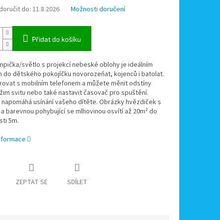
oručit do:
11.8.2026
Možnosti doručení
Přidat do košíku
mpička/světlo s projekcí nebeské oblohy je ideálním
 do dětského pokojíčku novorozeňat, kojenců i batolat.
rovat s mobilním telefonem a můžete měnit odstíny
žim svitu nebo také nastavit časovač pro spuštění.
 napomáhá usínání vašeho dítěte. Obrázky hvězdiček s
 barevnou pohybující se mlhovinou osvítí až 20m² do
sti 5m.
informace
ZEPTAT SE
SDÍLET