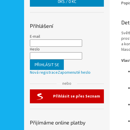
0
KS /
0 KČ
Popi
Det
Přihlášení
Svět
E-mail
pros
a ko
Heslo
hlas
Vlas
PŘIHLÁSIT SE
Nová registrace
Zapomenuté heslo
nebo
Přihlásit se přes Seznam
Přijímáme online platby