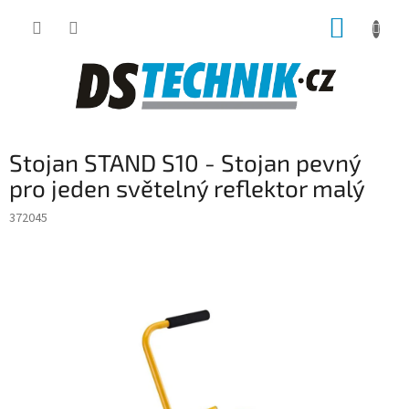
Přejít
NÁKUP
na
obsah
KOŠÍK
Stojan STAND S10 - Stojan pevný
pro jeden světelný reflektor malý
372045