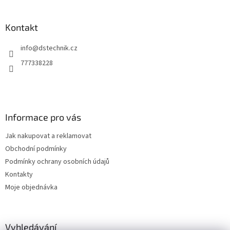
á
p
a
Kontakt
t
info
@
dstechnik.cz
í
777338228
Informace pro vás
Jak nakupovat a reklamovat
Obchodní podmínky
Podmínky ochrany osobních údajů
Kontakty
Moje objednávka
Vyhledávání