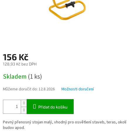
156 Kč
128,93 Kč bez DPH
Měrná
Skladem
(1 ks)
cena:
Můžeme doručit do:
12.8.2026
Možnosti doručení
Přidat do košíku
Pevný přenosný stojan malý, vhodný pro osvětlení staveb, teras, okolí
budov apod.