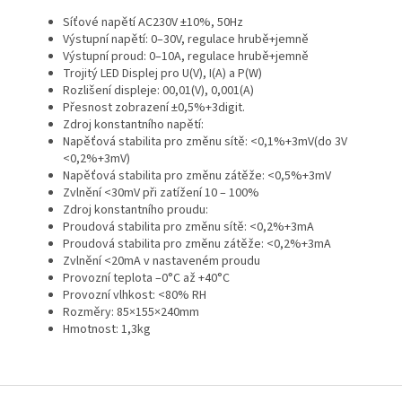
Síťové napětí AC230V ±10%, 50Hz
Výstupní napětí: 0–30V, regulace hrubě+jemně
Výstupní proud: 0–10A, regulace hrubě+jemně
Trojitý LED Displej pro U(V), I(A) a P(W)
Rozlišení displeje: 00,01(V), 0,001(A)
Přesnost zobrazení ±0,5%+3digit.
Zdroj konstantního napětí:
Napěťová stabilita pro změnu sítě: <0,1%+3mV(do 3V
<0,2%+3mV)
Napěťová stabilita pro změnu zátěže: <0,5%+3mV
Zvlnění <30mV při zatížení 10 – 100%
Zdroj konstantního proudu:
Proudová stabilita pro změnu sítě: <0,2%+3mA
Proudová stabilita pro změnu zátěže: <0,2%+3mA
Zvlnění <20mA v nastaveném proudu
Provozní teplota –0°C až +40°C
Provozní vlhkost: <80% RH
Rozměry: 85×155×240mm
Hmotnost: 1,3kg
Z