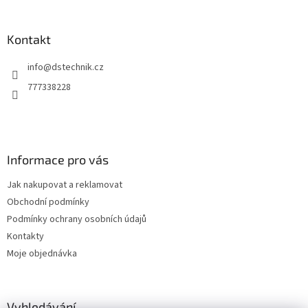
á
p
a
Kontakt
t
info
@
dstechnik.cz
í
777338228
Informace pro vás
Jak nakupovat a reklamovat
Obchodní podmínky
Podmínky ochrany osobních údajů
Kontakty
Moje objednávka
Vyhledávání