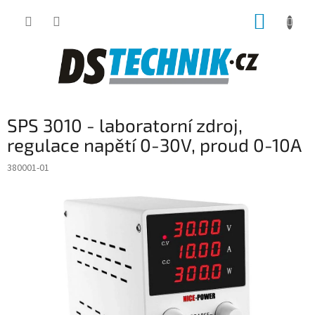
Přejít
NÁKUP
na
obsah
KOŠÍK
SPS 3010 - laboratorní zdroj,
regulace napětí 0-30V, proud 0-10A
380001-01