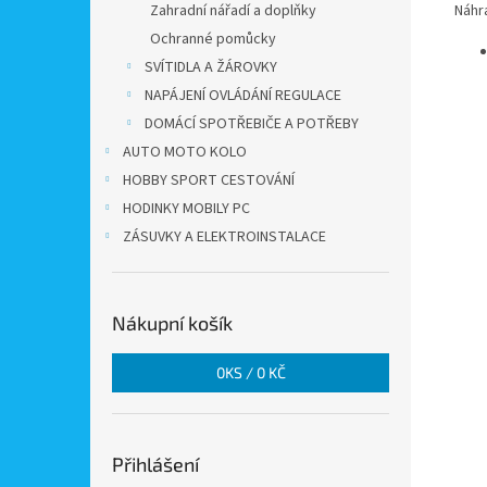
Náhra
Zahradní nářadí a doplňky
Ochranné pomůcky
SVÍTIDLA A ŽÁROVKY
NAPÁJENÍ OVLÁDÁNÍ REGULACE
DOMÁCÍ SPOTŘEBIČE A POTŘEBY
AUTO MOTO KOLO
HOBBY SPORT CESTOVÁNÍ
HODINKY MOBILY PC
ZÁSUVKY A ELEKTROINSTALACE
Nákupní košík
0
KS /
0 KČ
Přihlášení