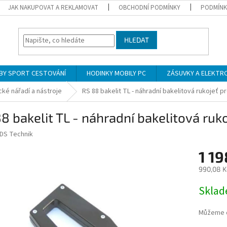
JAK NAKUPOVAT A REKLAMOVAT
OBCHODNÍ PODMÍNKY
PODMÍNK
HLEDAT
BY SPORT CESTOVÁNÍ
HODINKY MOBILY PC
ZÁSUVKY A ELEKTR
cké nářadí a nástroje
RS 88 bakelit TL - náhradní bakelitová rukojeť p
8 bakelit TL - náhradní bakelitová ruk
DS Technik
1 19
990,08 K
Měrná
Skla
cena:
Můžeme d