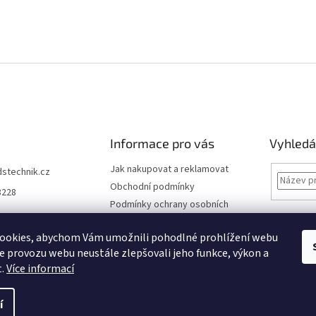
Informace pro vás
Vyhledá
Jak nakupovat a reklamovat
dstechnik.cz
Obchodní podmínky
8228
Podmínky ochrany osobních
údajů
Kontakty
ookies, abychom Vám umožnili pohodlné prohlížení webu
ze provozu webu neustále zlepšovali jeho funkce, výkon a
Moje objednávka
t.
Více informací
í