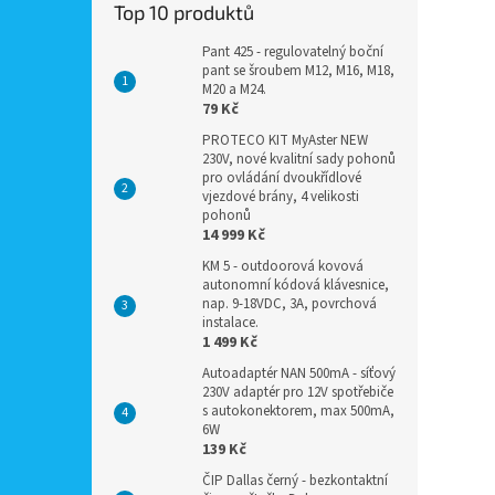
Top 10 produktů
Pant 425 - regulovatelný boční
pant se šroubem M12, M16, M18,
M20 a M24.
79 Kč
PROTECO KIT MyAster NEW
230V, nové kvalitní sady pohonů
pro ovládání dvoukřídlové
vjezdové brány, 4 velikosti
pohonů
14 999 Kč
KM 5 - outdoorová kovová
autonomní kódová klávesnice,
nap. 9-18VDC, 3A, povrchová
instalace.
1 499 Kč
Autoadaptér NAN 500mA - síťový
230V adaptér pro 12V spotřebiče
s autokonektorem, max 500mA,
6W
139 Kč
ČIP Dallas černý - bezkontaktní