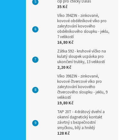
čip pro čtečky Dalas
35 Kč
Víko 394ZIN - zinkované,
kovové obdélníkové víko pro
zakrytování kovového
obdélníkového sloupku - jeklu,
7 velikostí
16,80 Kč
Zátka 592 - kruhové víčko na
kulatý sloupek ucpávka pro
ukončení trubky, 13 velikostí
2,20 Kč
Víko 398ZIN - zinkované,
kovové čtvercové víko pro
zakrytování kovového
čtvercového sloupku - jeklu, 9
velikostí
19,80 Kč
TAP 20T - 4 drátový dveřní a
okenní dagnetický kontakt
závrtný s bezpečnostní
smyčkou, bílý a hnědý
128 Kč