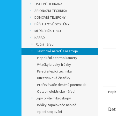
n
OSOBNÍ OCHRANA
e
ŠPIONÁŽNÍ TECHNIKA
l
DOMOVNÍ TELEFONY
PŘÍSTUPOVÉ SYSTÉMY
MĚŘÍCÍ PŘÍSTROJE
NÁŘADÍ
Ruční nářadí
Elektrické nářadí a nástroje
Inspekční a termo kamery
Vrtačky brusky frézky
Pájecí a lepící technika
Ultrazvukové čističky
Prořezávače desénů pneumatik
Ostatní elektrické nářadí
Popi
Lupy brýle mikroskopy
Hořáky zapalovače náplně
Det
Lepení spojování