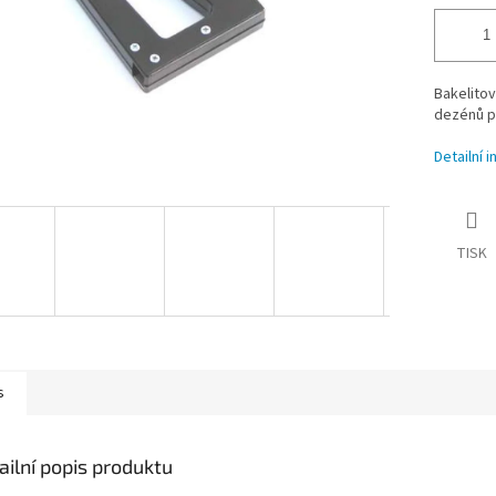
Bakelitov
dezénů p
Detailní 
TISK
s
ailní popis produktu