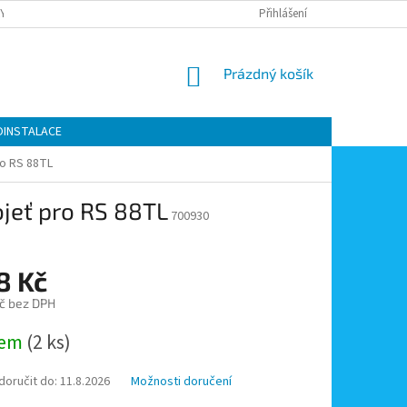
Y OCHRANY OSOBNÍCH ÚDAJŮ
KONTAKTY
Přihlášení
MOJE OBJEDNÁVKA
NÁKUPNÍ
Prázdný košík
KOŠÍK
OINSTALACE
ro RS 88TL
ojeť pro RS 88TL
700930
8 Kč
č bez DPH
dem
(2 ks)
oručit do:
11.8.2026
Možnosti doručení