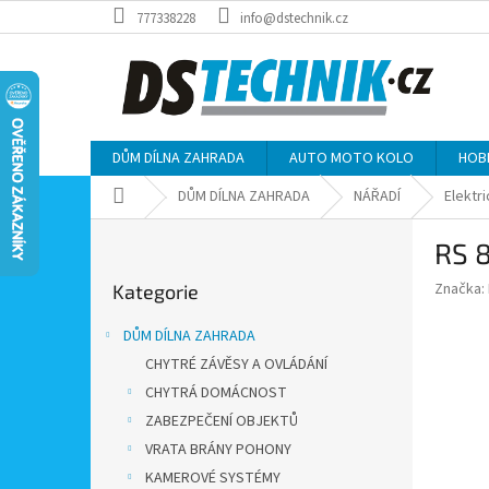
Přejít
777338228
info@dstechnik.cz
na
obsah
DŮM DÍLNA ZAHRADA
AUTO MOTO KOLO
HOB
Domů
DŮM DÍLNA ZAHRADA
NÁŘADÍ
Elektri
P
RS 8
o
Přeskočit
s
Značka:
Kategorie
kategorie
t
r
DŮM DÍLNA ZAHRADA
a
CHYTRÉ ZÁVĚSY A OVLÁDÁNÍ
n
CHYTRÁ DOMÁCNOST
n
í
ZABEZPEČENÍ OBJEKTŮ
p
VRATA BRÁNY POHONY
a
KAMEROVÉ SYSTÉMY