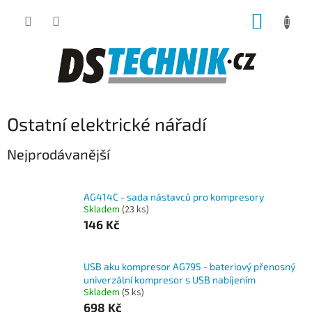
Přejít
NÁKUP
na
obsah
KOŠÍK
Ostatní elektrické nářadí
Nejprodávanější
AG414C - sada nástavců pro kompresory
Skladem
(23 ks)
146 Kč
USB aku kompresor AG795 - bateriový přenosný
univerzální kompresor s USB nabíjením
Skladem
(5 ks)
698 Kč