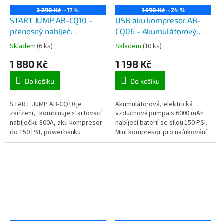
2 290 Kč
–17 %
1 590 Kč
–24 %
START JUMP AB-CQ10 -
USB aku kompresor AB-
přenosný nabíječ
CQ06 - Akumulátorový
akumulátorů 12V,
nabíjecí kompresor a
Skladem
(6 ks)
Skladem
(10 ks)
pomocné startování, aku
powerbanka
1 880 Kč
1 198 Kč
kompresor, powerbanka
15000mAh, nabíjení z USB
Do košíku
Do košíku
START JUMP AB-CQ10 je
Akumulátorová, elektrická
zařízení, kombinuje startovací
vzduchová pumpa s 6000 mAh
nabíječku 800A, aku kompresor
nabíjecí baterií se sílou 150 PSI.
do 150 PSI, powerbanku
Mini kompresor pro nafukování
15000mAh a LED svítilnu v
pneumatik pro cyklisty, řidiče
jednom kompaktním
automobilů a motocyklů,...
přenosném...