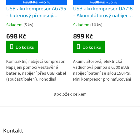
1 290 Kč
–45 %
1 390 Kč
–35 %
USB aku kompresor AG795
USB aku kompresor DA718
- bateriový přenosný
- Akumulátorový nabíjecí
univerzální kompresor s
kompresor a powerbanka
Skladem
(5 ks)
Skladem
(10 ks)
USB nabíjením
6500mAh, nabíjení přes
698 Kč
899 Kč
USB
Do košíku
Do košíku
Kompaktní, nabíjecí kompresor.
Akumulátorová, elektrická
Napájení pomocí vestavěné
vzduchová pumpa s 6500 mAh
baterie, nabíjení přes USB kabel
nabíjecí baterií se sílou 150 PSI.
(součástí balení). Pohodlná
Mini kompresor pro nafukování
rukojeť usnadňuje nafukování
pneumatik pro cyklisty, řidiče
kol a snadno čitelný LCD...
automobilů a motocyklů,...
8
položek celkem
O
v
l
Z
á
á
d
p
a
a
Kontakt
c
t
í