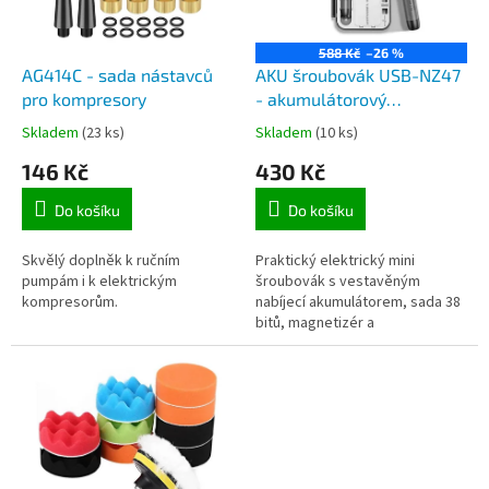
p
r
o
588 Kč
–26 %
d
AG414C - sada nástavců
AKU šroubovák USB-NZ47
u
pro kompresory
- akumulátorový
k
šroubovák a sada s 38
Skladem
(23 ks)
Skladem
(10 ks)
t
bity, magnetizér a
146 Kč
430 Kč
ů
demagnetizér, nabíjení z
USB
Do košíku
Do košíku
Skvělý doplněk k ručním
Praktický elektrický mini
pumpám i k elektrickým
šroubovák s vestavěným
kompresorům.
nabíjecí akumulátorem, sada 38
bitů, magnetizér a
demagnetizér, ideální pro servis
elektroniky a každodenní
opravy v domácnosti.