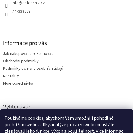
info
@
dstechnik.cz
í
p
r
777338228
v
k
y
v
ý
Informace pro vás
p
i
Jak nakupovat a reklamovat
s
u
Obchodní podmínky
Podmínky ochrany osobních údajů
Kontakty
Moje objednávka
Vyhledávání
Používáme cookies, abychom Vám umožnili pohodlné
HLEDAT
prohlížení webu a díky analýze provozu webu neustále
zlepšovali jeho funkce, výkon a použitelnost.
Více informací