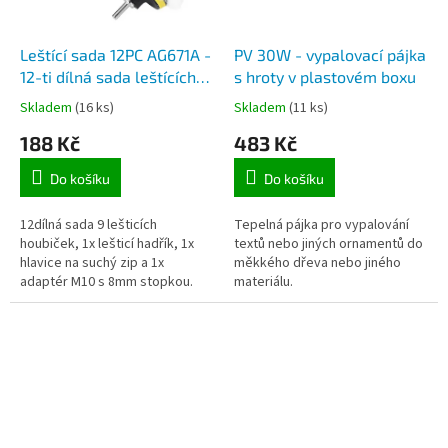
Leštící sada 12PC AG671A -
PV 30W - vypalovací pájka
12-ti dílná sada leštících
s hroty v plastovém boxu
pěnových kotoučů, držáku
Skladem
(16 ks)
Skladem
(11 ks)
a nástavce
188 Kč
483 Kč
Do košíku
Do košíku
12dílná sada 9 lešticích
Tepelná pájka pro vypalování
houbiček, 1x lešticí hadřík, 1x
textů nebo jiných ornamentů do
hlavice na suchý zip a 1x
měkkého dřeva nebo jiného
adaptér M10 s 8mm stopkou.
materiálu.