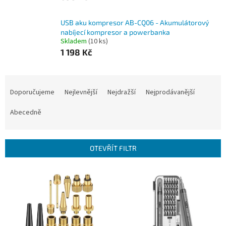
USB aku kompresor AB-CQ06 - Akumulátorový
nabíjecí kompresor a powerbanka
Skladem
(10 ks)
1 198 Kč
Ř
a
Doporučujeme
Nejlevnější
Nejdražší
Nejprodávanější
z
e
Abecedně
n
í
p
OTEVŘÍT FILTR
r
o
V
d
ý
u
p
k
i
t
s
ů