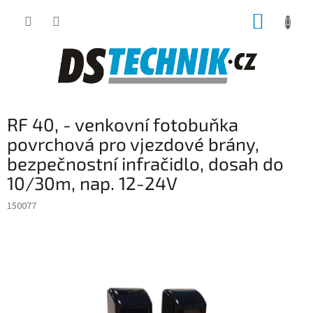
Přejít
NÁKUP
na
obsah
KOŠÍK
RF 40, - venkovní fotobuňka
povrchová pro vjezdové brány,
bezpečnostní infračidlo, dosah do
10/30m, nap. 12-24V
150077