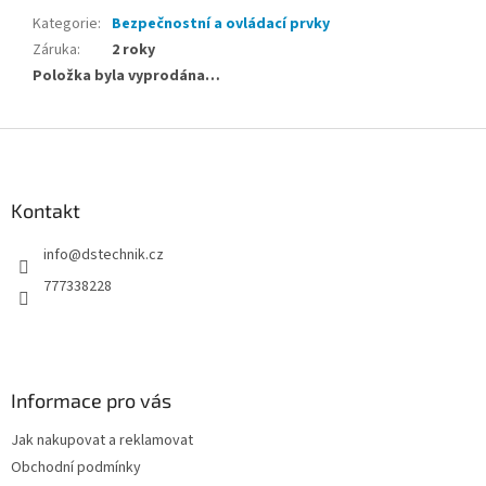
Kategorie
:
Bezpečnostní a ovládací prvky
Záruka
:
2 roky
Položka byla vyprodána…
Z
á
p
a
Kontakt
t
info
@
dstechnik.cz
í
777338228
Informace pro vás
Jak nakupovat a reklamovat
Obchodní podmínky