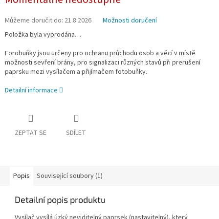
cena:
Můžeme doručit do:
21.8.2026
Možnosti doručení
Položka byla vyprodána…
Forobuňky jsou určeny pro ochranu průchodu osob a věcí v místě
možnosti sevření brány, pro signalizaci různých stavů při prerušení
paprsku mezi vysílačem a přijímačem fotobuňky.
Detailní informace
ZEPTAT SE
SDÍLET
Popis
Související soubory (1)
Detailní popis produktu
Vysílač vysílá úzký neviditelný paprsek (nastavitelný), který