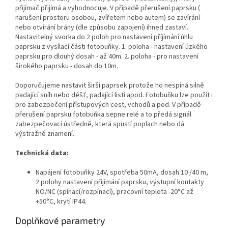
přijímač přijímá a vyhodnocuje. V případě přerušení paprsku (
narušení prostoru osobou, zvířetem nebo autem) se zavírání
nebo otvírání brány (dle způsobu zapojení) ihned zastaví.
Nastavitelný svorka do 2 poloh pro nastavení příjímání úhlu
paprsku z vysílací části fotobuňky. 1. poloha - nastavení úzkého
paprsku pro dlouhý dosah - až 40m. 2. poloha - pro nastavení
širokého paprsku - dosah do 10m.
Doporučujeme nastavit širší paprsek protože ho nespíná silně
padající sníh nebo déšť, padající listí apod. Fotobuňku lze použít i
pro zabezpečení přístupových cest, vchodů a pod. V případě
přerušení paprsku fotobuňka sepne relé a to předá signál
zabezpečovací ústředně, která spustí poplach nebo dá
výstražné znamení.
Technická data:
Napájení fotobuňky 24V, spotřeba 50mA, dosah 10 /40 m,
2 polohy nastavení přijímání paprsku, výstupní kontakty
NO/NC (spínací/rozpínací), pracovní teplota -20°C až
+50°C, krytí IP44.
Doplňkové parametry