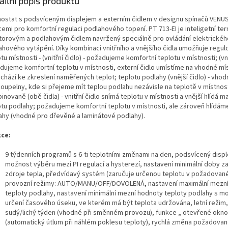
ailní popis produktu
ostat s podsvíceným displejem a externím čidlem v designu spínačů VENUS
emi pro komfortní regulaci podlahového topení. PT 713-EI je inteligetní te
torovým a podlahovým čidlem navržený speciálně pro ovládání elektrickéh
ahového vytápění. Díky kombinaci vnitřního a vnějšího čidla umožňuje regul
tu místnosti - (vnitřní čidlo) - požadujeme komfortní teplotu v místnosti; (vně
dujeme komfortní teplotu v místnosti, externí čidlo umístíme na vhodné mí
hází ke zkreslení naměřených teplot; teplotu podlahy (vnější čidlo) - vhod
koupelny, kde si přejeme mít teplou podlahu nezávisle na teplotě v místnost
novaně (obě čidla) - vnitřní čidlo snímá teplotu v místnosti a vnější hlídá m
otu podlahy; požadujeme komfortní teplotu v místnosti, ale zároveň hlídám
ahy (vhodné pro dřevěné a laminátové podlahy).
ce:
9 týdenních programů s 6-ti teplotními změnami na den, podsvícený displ
možnost výběru mezi PI regulací a hysterezí, nastavení minimální doby z
zdroje tepla, předvídavý systém (zaručuje určenou teplotu v požadovan
provozní režimy: AUTO/MANU/OFF/DOVOLENÁ, nastavení maximální mezn
teploty podlahy, nastavení minimální mezní hodnoty teploty podlahy s m
určení časového úseku, ve kterém má být teplota udržována, letní režim,
sudý/lichý týden (vhodné při směnném provozu), funkce „ otevřené okno
(automatický útlum při náhlém poklesu teploty), rychlá změna požadovan