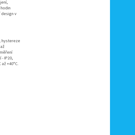
jení,
 hodin
 design v
n, hystereze
 až
t měření
 - IP20,
C až +40°C.