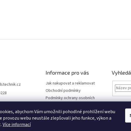
Informace pro vás
Vyhledá
Jak nakupovat a reklamovat
dstechnik.cz
Obchodní podmínky
8228
Podmínky ochrany osobních
údajů
Kontakty
ookies, abychom Vám umožnili pohodlné prohlížení webu
ze provozu webu neustále zlepšovali jeho funkce, výkon a
Moje objednávka
t.
Více informací