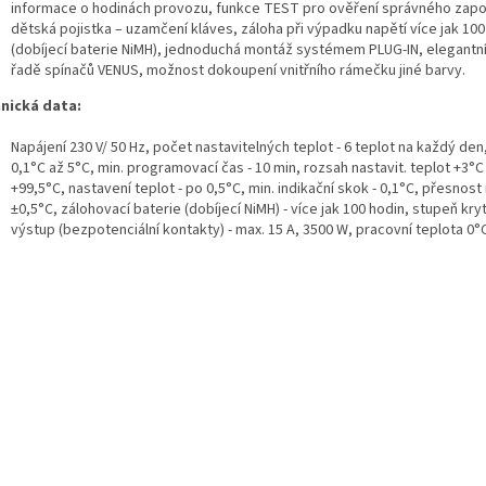
informace o hodinách provozu, funkce TEST pro ověření správného zapo
dětská pojistka – uzamčení kláves, záloha při výpadku napětí více jak 100
(dobíjecí baterie NiMH), jednoduchá montáž systémem PLUG-IN, elegantní
řadě spínačů VENUS, možnost dokoupení vnitřního rámečku jiné barvy.
nická data:
Napájení 230 V/ 50 Hz, počet nastavitelných teplot - 6 teplot na každý de
0,1°C až 5°C, min. programovací čas - 10 min, rozsah nastavit. teplot +3°C
+99,5°C, nastavení teplot - po 0,5°C, min. indikační skok - 0,1°C, přesnos
±0,5°C, zálohovací baterie (dobíjecí NiMH) - více jak 100 hodin, stupeň krytí
výstup (bezpotenciální kontakty) - max. 15 A, 3500 W, pracovní teplota 0°