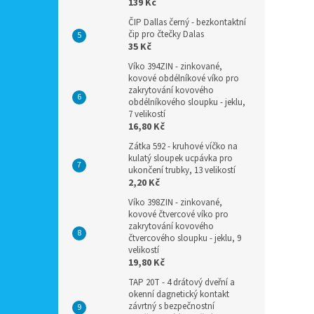
139 Kč
ČIP Dallas černý - bezkontaktní
čip pro čtečky Dalas
35 Kč
Víko 394ZIN - zinkované,
kovové obdélníkové víko pro
zakrytování kovového
obdélníkového sloupku - jeklu,
7 velikostí
16,80 Kč
Zátka 592 - kruhové víčko na
kulatý sloupek ucpávka pro
ukončení trubky, 13 velikostí
2,20 Kč
Víko 398ZIN - zinkované,
kovové čtvercové víko pro
zakrytování kovového
čtvercového sloupku - jeklu, 9
velikostí
19,80 Kč
TAP 20T - 4 drátový dveřní a
okenní dagnetický kontakt
závrtný s bezpečnostní