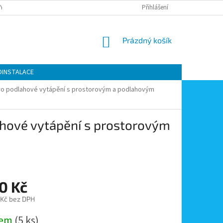
Y OCHRANY OSOBNÍCH ÚDAJŮ
KONTAKTY
Přihlášení
MOJE OBJEDNÁVKA
NÁKUPNÍ
Prázdný košík
KOŠÍK
OINSTALACE
 pro podlahové vytápění s prostorovým a podlahovým
lahové vytápění s prostorovým
0 Kč
 Kč bez DPH
dem
(5 ks)