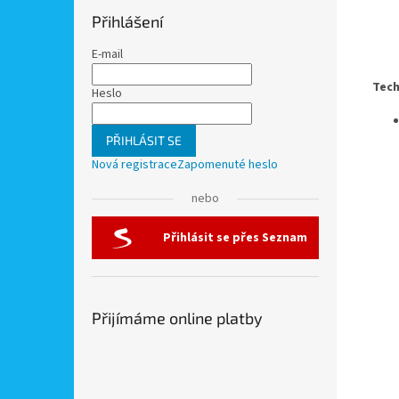
Přihlášení
E-mail
Tech
Heslo
PŘIHLÁSIT SE
Nová registrace
Zapomenuté heslo
nebo
Přihlásit se přes Seznam
Přijímáme online platby