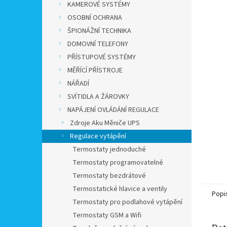
a
KAMEROVÉ SYSTÉMY
n
OSOBNÍ OCHRANA
e
ŠPIONÁŽNÍ TECHNIKA
l
DOMOVNÍ TELEFONY
PŘÍSTUPOVÉ SYSTÉMY
MĚŘÍCÍ PŘÍSTROJE
NÁŘADÍ
SVÍTIDLA A ŽÁROVKY
NAPÁJENÍ OVLÁDÁNÍ REGULACE
Zdroje Aku Měniče UPS
Regulace vytápění
Termostaty jednoduché
Termostaty programovatelné
Termostaty bezdrátové
Termostatické hlavice a ventily
Popi
Termostaty pro podlahové vytápění
Termostaty GSM a Wifi