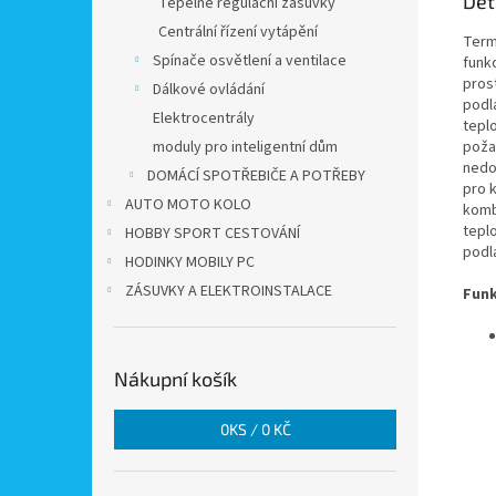
Det
Tepelně regulační zásuvky
Centrální řízení vytápění
Term
Spínače osvětlení a ventilace
funkc
pros
Dálkové ovládání
podl
Elektrocentrály
teplo
moduly pro inteligentní dům
poža
nedoc
DOMÁCÍ SPOTŘEBIČE A POTŘEBY
pro 
AUTO MOTO KOLO
kombi
tepl
HOBBY SPORT CESTOVÁNÍ
podl
HODINKY MOBILY PC
ZÁSUVKY A ELEKTROINSTALACE
Funk
Nákupní košík
0
KS /
0 KČ