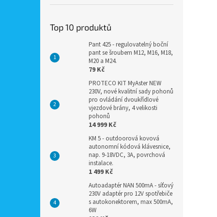
Top 10 produktů
Pant 425 - regulovatelný boční
pant se šroubem M12, M16, M18,
M20 a M24.
79 Kč
PROTECO KIT MyAster NEW
230V, nové kvalitní sady pohonů
pro ovládání dvoukřídlové
vjezdové brány, 4 velikosti
pohonů
14 999 Kč
KM 5 - outdoorová kovová
autonomní kódová klávesnice,
nap. 9-18VDC, 3A, povrchová
instalace.
1 499 Kč
Autoadaptér NAN 500mA - síťový
230V adaptér pro 12V spotřebiče
s autokonektorem, max 500mA,
6W