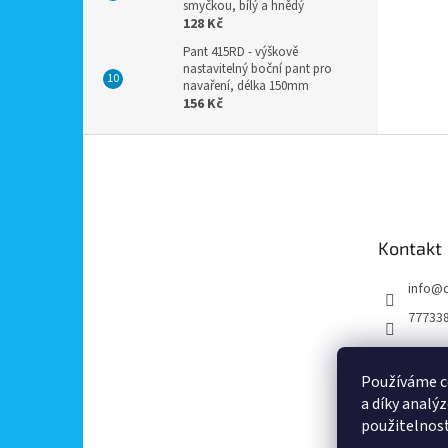
smyčkou, bílý a hnědý
128 Kč
Pant 415RD - výškově
nastavitelný boční pant pro
navaření, délka 150mm
156 Kč
Z
á
p
a
t
Kontakt
í
info
@
77733
Používáme c
a díky analý
použitelnos