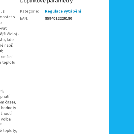
Doplňkové parametry
, s
Kategorie
:
Regulace vytápění
rmostat s
EAN
:
8594012226180
o
ovat:
jší čidlo) -
sto, kde
né např.
i;
aximální
e teplotu
ej,
apnutí
ém čase),
í hodnoty
ožností
 volba
“
é teploty,