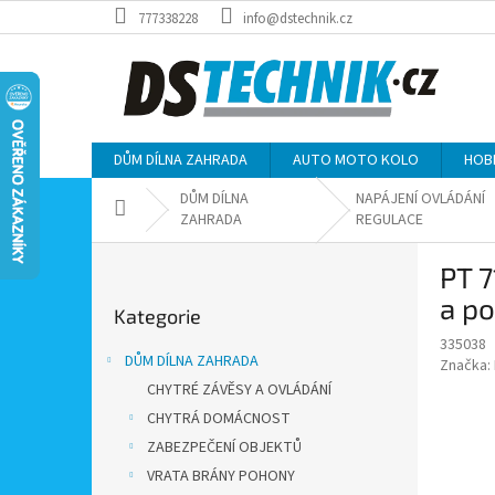
Přejít
777338228
info@dstechnik.cz
na
obsah
DŮM DÍLNA ZAHRADA
AUTO MOTO KOLO
HOB
DŮM DÍLNA
NAPÁJENÍ OVLÁDÁNÍ
Domů
ZAHRADA
REGULACE
P
PT 7
o
Přeskočit
s
a p
Kategorie
kategorie
t
335038
r
DŮM DÍLNA ZAHRADA
Značka:
a
CHYTRÉ ZÁVĚSY A OVLÁDÁNÍ
n
CHYTRÁ DOMÁCNOST
n
í
ZABEZPEČENÍ OBJEKTŮ
p
VRATA BRÁNY POHONY