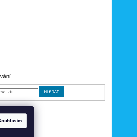
vání
HLEDAT
Souhlasím