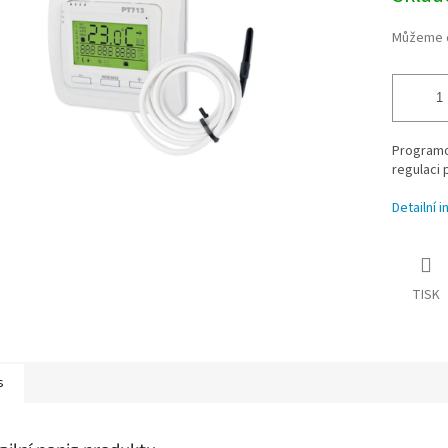
Můžeme d
Programo
regulaci 
Detailní 
TISK
s