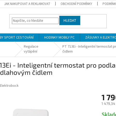
JAK NAKUPOVAT A REKLAMOVAT
OBCHODNÍ PODMÍNKY
PODMÍNK
HLEDAT
BY SPORT CESTOVÁNÍ
HODINKY MOBILY PC
ZÁSUVKY A ELEKTR
Regulace
PT 713Ei - Inteligentní termostat
vytápění
čidlem
13Ei - Inteligentní termostat pro pod
odlahovým čidlem
Elektrobock
1 79
1 479,34
Měrná
Skla
cena: