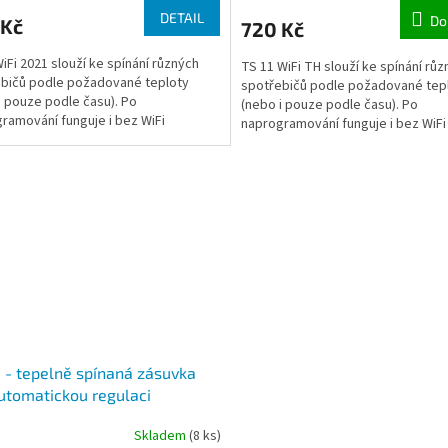
DETAIL
Do
 Kč
720 Kč
iFi 2021 slouží ke spínání různých
TS 11 WiFi TH slouží ke spínání rů
bičů podle požadované teploty
spotřebičů podle požadované tep
i pouze podle času). Po
(nebo i pouze podle času). Po
ramování funguje i bez WiFi
naprogramování funguje i bez WiFi
ení v autonomním režimu.
připojení v autonomním režimu.
 - tepelně spínaná zásuvka
utomatickou regulaci
rických topných i chladící
Skladem
(8 ks)
av, 6 teplotních úrovní