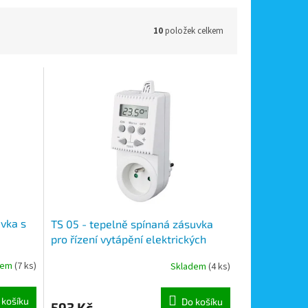
10
položek celkem
uvka s
TS 05 - tepelně spínaná zásuvka
pro řízení vytápění elektrických
radiátorů
dem
(7 ks)
Skladem
(4 ks)
 košíku
Do košíku
593 Kč