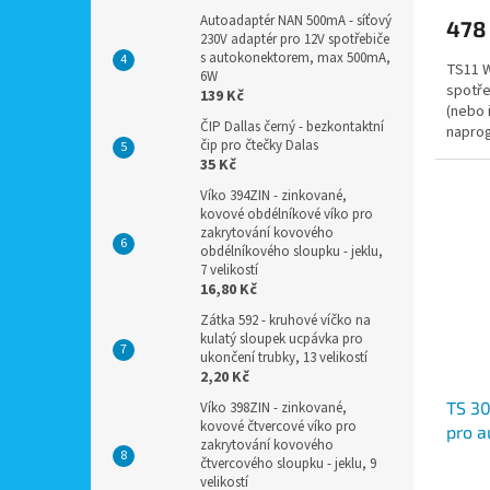
Autoadaptér NAN 500mA - síťový
478
230V adaptér pro 12V spotřebiče
s autokonektorem, max 500mA,
TS11 W
6W
spotře
139 Kč
(nebo 
ČIP Dallas černý - bezkontaktní
naprog
čip pro čtečky Dalas
připoj
35 Kč
Víko 394ZIN - zinkované,
kovové obdélníkové víko pro
zakrytování kovového
obdélníkového sloupku - jeklu,
7 velikostí
16,80 Kč
Zátka 592 - kruhové víčko na
kulatý sloupek ucpávka pro
ukončení trubky, 13 velikostí
2,20 Kč
TS 30
Víko 398ZIN - zinkované,
kovové čtvercové víko pro
pro a
zakrytování kovového
elekt
čtvercového sloupku - jeklu, 9
soust
velikostí