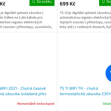
Do košíku
Do
 Kč
699 Kč
 je digitální spínaná zásuvka s
TS 10 je digitální spínaná zásuvka 
ím čidlem na 1,6m kabelu pro
automatickou regulaci elektrickýc
tickou regulaci elektrických
topných soustav ( přímotopy, vys
h soustav ( přímotopy, vysoušeče,
krby atd.) v rodinných domech, by
d.) v rodinných...
kancelářích.
 WIFI 2021 - Chytrá časově
TS 11 WIFI TH - chytrá
ná zásuvka ovládaná přes
termostatická zásuvka 230V
spínaná dle okolní teploty,
Momentálně nedostupné
Skla
nastavení a ovládání mobiln
telefonem