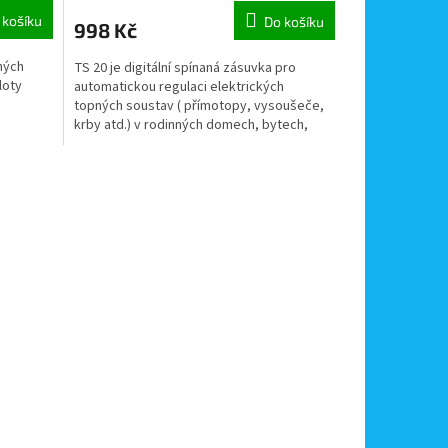
 košíku
Do košíku
998 Kč
zných
TS 20 je digitální spínaná zásuvka pro
loty
automatickou regulaci elektrických
topných soustav ( přímotopy, vysoušeče,
krby atd.) v rodinných domech, bytech,
kancelářích.