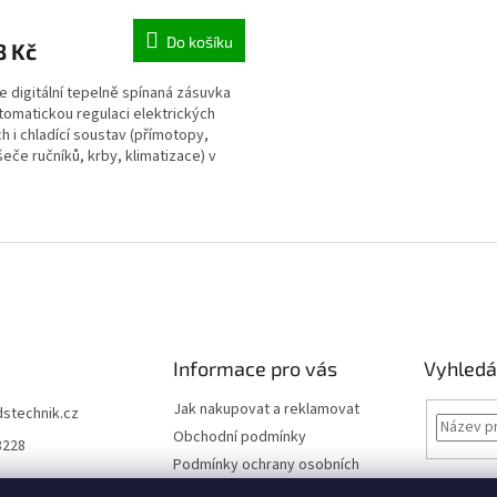
Do košíku
8 Kč
je digitální tepelně spínaná zásuvka
tomatickou regulaci elektrických
h i chladící soustav (přímotopy,
eče ručníků, krby, klimatizace) v
ch...
O
v
l
á
d
a
c
í
Informace pro vás
Vyhledá
p
r
Jak nakupovat a reklamovat
dstechnik.cz
v
Obchodní podmínky
k
8228
y
Podmínky ochrany osobních
v
údajů