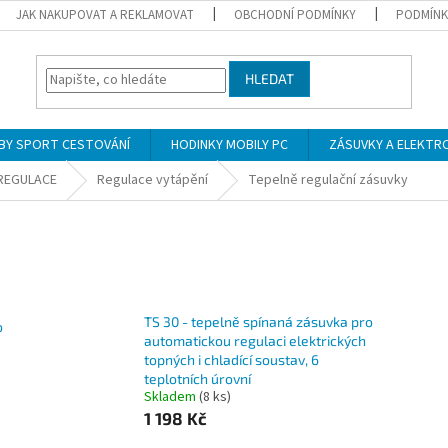
JAK NAKUPOVAT A REKLAMOVAT
OBCHODNÍ PODMÍNKY
PODMÍNK
HLEDAT
BY SPORT CESTOVÁNÍ
HODINKY MOBILY PC
ZÁSUVKY A ELEKTR
 REGULACE
Regulace vytápění
Tepelně regulační zásuvky
TS 30 - tepelně spínaná zásuvka pro
o
automatickou regulaci elektrických
topných i chladící soustav, 6
teplotních úrovní
Skladem
(8 ks)
1 198 Kč