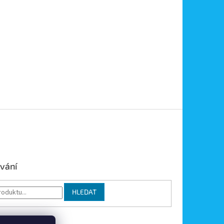
vání
HLEDAT