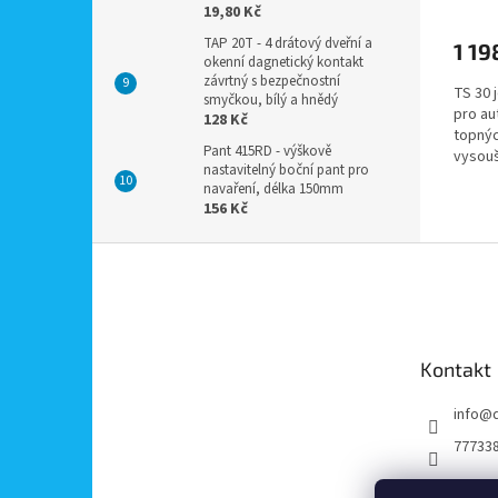
19,80 Kč
TAP 20T - 4 drátový dveřní a
1 19
okenní dagnetický kontakt
závrtný s bezpečnostní
TS 30 
smyčkou, bílý a hnědý
pro au
128 Kč
topnýc
Pant 415RD - výškově
vysouš
nastavitelný boční pant pro
rodinný
navaření, délka 150mm
156 Kč
Z
á
p
a
t
Kontakt
í
info
@
77733