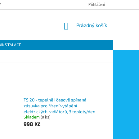
Y OCHRANY OSOBNÍCH ÚDAJŮ
KONTAKTY
Přihlášení
MOJE OBJEDNÁVKA
NÁKUPNÍ
Prázdný košík
KOŠÍK
OINSTALACE
TS 20 - tepelně i časově spínaná
zásuvka pro řízení vytápění
elektrických radiátorů, 3 teploty/den
Skladem
(8 ks)
998 Kč