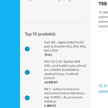
798
TS 06E
extern
automa
topnýc
krby at
Top 10 produktů
Pant 425 - regulovatelný boční
pant se šroubem M12, M16, M18,
M20 a M24.
79 Kč
PROTECO KIT MyAster NEW
230V, nové kvalitní sady pohonů
pro ovládání dvoukřídlové
vjezdové brány, 4 velikosti
pohonů
14 999 Kč
TS 11
KM 5 - outdoorová kovová
spína
autonomní kódová klávesnice,
WiFi
nap. 9-18VDC, 3A, povrchová
instalace.
1 499 Kč