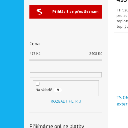
TH 926
Přihlásit se přes Seznam
pro au
teplot
topnýc
krby at
Cena
478
Kč
2408
Kč
Na skladě
9
TS 06
ROZBALIT FILTR
exter
elekt
Přijímáme online platby