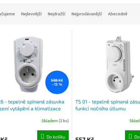
učujeme
Nejlevnější
Nejdražší
Nejprodávanější
Abecedně
588 Kč
–15 %
6 - tepelně spínaná zásuvka
TS 01 - tepelně spínaná zás
ízení vytápění a klimatizace
funkcí nočního útlumu
Skladem
(2 ks)
Skla
Do košíku
Do
 Kč
557 Kč