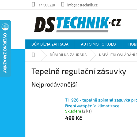
Přejít
777338228
info@dstechnik.cz
na
obsah
DŮM DÍLNA ZAHRADA
AUTO MOTO KOLO
HOB
Domů
DŮM DÍLNA ZAHRADA
NAPÁJENÍ OVLÁDÁNÍ
Tepelně regulační zásuvky
Nejprodávanější
TH 926 - tepelně spínaná zásuvka pr
řízení vytápění a klimatizace
Skladem
(2 ks)
499 Kč