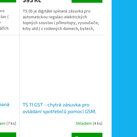
pro
TS 05 je digitální spínaná zásuvka pro
tav (
automatickou regulaci elektrických
v
topných soustav ( přímotopy, vysoušeče,
řích.
krby atd.) v rodinných domech, bytech,
kancelářích.
ínaná
TS 11 GST - chytrá zásuvka pro
ovládání spotřebičů pomocí GSM,
hlášení překročení limitů přes GSM
dem
(7 ks)
Skladem
(4 ks)