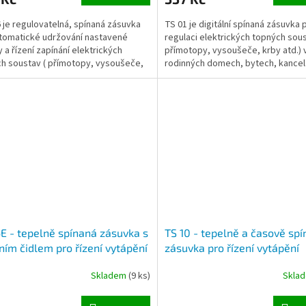
 je regulovatelná, spínaná zásuvka
TS 01 je digitální spínaná zásuvka 
tomatické udržování nastavené
regulaci elektrických topných sous
y a řízení zapínání elektrických
přímotopy, vysoušeče, krby atd.) 
h soustav ( přímotopy, vysoušeče,
rodinných domech, bytech, kancelá
d.) nebo...
Jednoduché ovládání...
E - tepelně spínaná zásuvka s
TS 10 - tepelně a časově sp
ním čidlem pro řízení vytápění
zásuvka pro řízení vytápění
rických radiátorů
elektrických radiátorů, 4
Skladem
(9 ks)
Skla
teploty/den